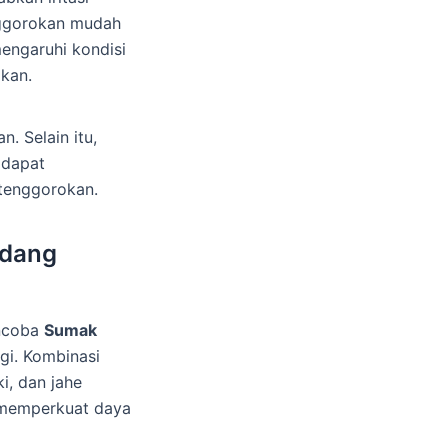
ggorokan mudah
engaruhi kondisi
kan.
. Selain itu,
 dapat
tenggorokan.
adang
encoba
Sumak
ggi. Kombinasi
i, dan jahe
 memperkuat daya