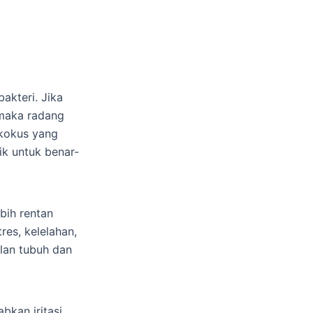
akteri. Jika
 maka radang
okokus yang
ik untuk benar-
bih rentan
es, kelelahan,
lan tubuh dan
bkan iritasi