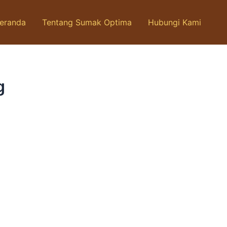
eranda
Tentang Sumak Optima
Hubungi Kami
g