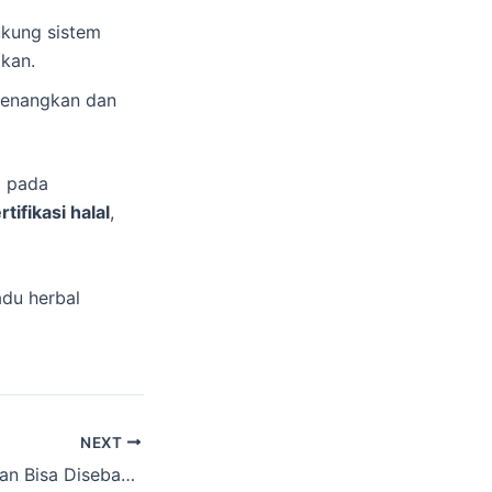
kung sistem
kan.
enenangkan dan
i pada
tifikasi halal
,
du herbal
NEXT
Radang Tenggorkan Bisa Disebabkan Alergi