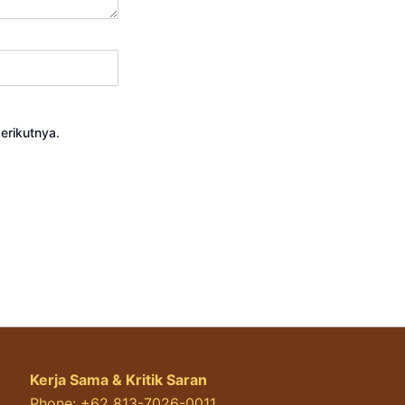
erikutnya.
Kerja Sama & Kritik Saran
Phone: +62 813-7026-0011