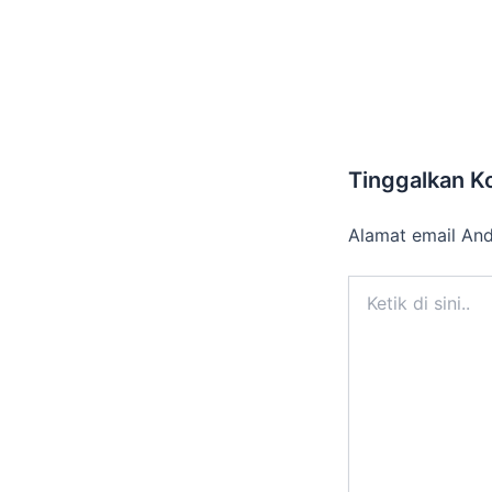
Tinggalkan K
Alamat email And
Ketik
di
sini..