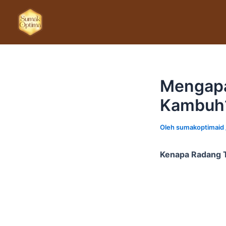
Lewati
ke
konten
Mengapa
Kambuh
Oleh
sumakoptimaid
Kenapa Radang 