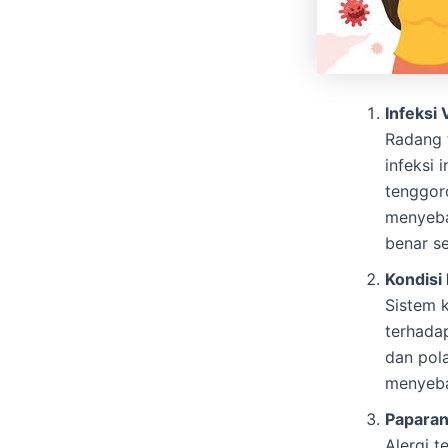
Infeksi 
Radang t
infeksi
tenggoro
menyeba
benar s
Kondisi
Sistem 
terhadap
dan pol
menyeba
Paparan 
Alergi t