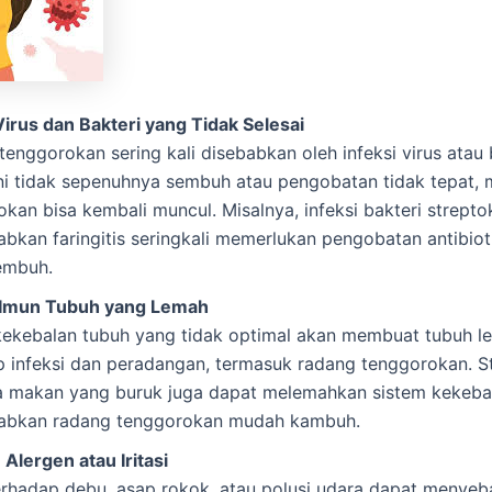
Virus dan Bakteri yang Tidak Selesai
enggorokan sering kali disebabkan oleh infeksi virus atau b
 ini tidak sepenuhnya sembuh atau pengobatan tidak tepat,
kan bisa kembali muncul. Misalnya, infeksi bakteri strept
bkan faringitis seringkali memerlukan pengobatan antibiot
embuh.
 Imun Tubuh yang Lemah
kekebalan tubuh yang tidak optimal akan membuat tubuh le
 infeksi dan peradangan, termasuk radang tenggorokan. Str
a makan yang buruk juga dapat melemahkan sistem kekeba
bkan radang tenggorokan mudah kambuh.
Alergen atau Iritasi
erhadap debu, asap rokok, atau polusi udara dapat menyeba