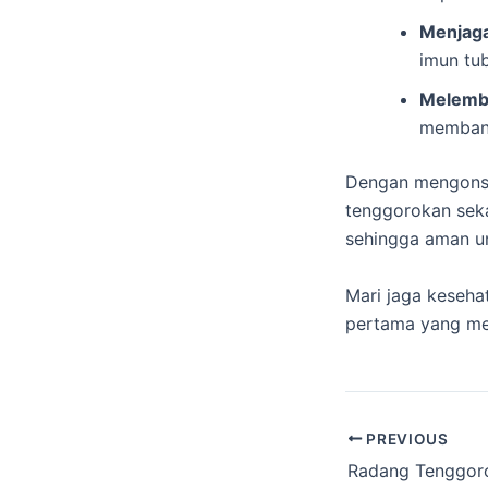
Menjaga
imun tu
Melemb
membant
Dengan mengon
tenggorokan sek
sehingga aman u
Mari jaga keseh
pertama yang me
PREVIOUS
Radang Tenggor