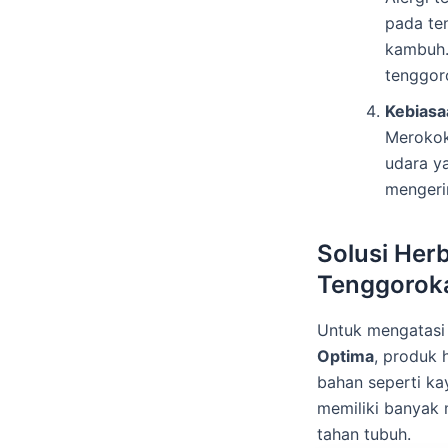
pada te
kambuh.
tenggor
Kebiasa
Merokok
udara ya
mengeri
Solusi Her
Tenggorok
Untuk mengatasi
Optima
, produk 
bahan seperti ka
memiliki banyak
tahan tubuh.