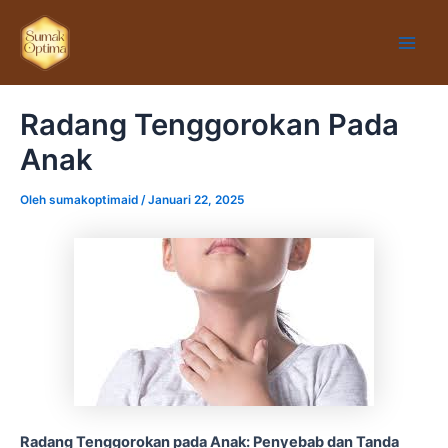
Lewati
Main
ke
Men
konten
Radang Tenggorokan Pada
Anak
Oleh
sumakoptimaid
/
Januari 22, 2025
Radang Tenggorokan pada Anak: Penyebab dan Tanda