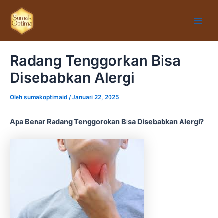
Lewati
Main
ke
Men
konten
Radang Tenggorkan Bisa
Disebabkan Alergi
Oleh
sumakoptimaid
/
Januari 22, 2025
Apa Benar Radang Tenggorokan Bisa Disebabkan Alergi?