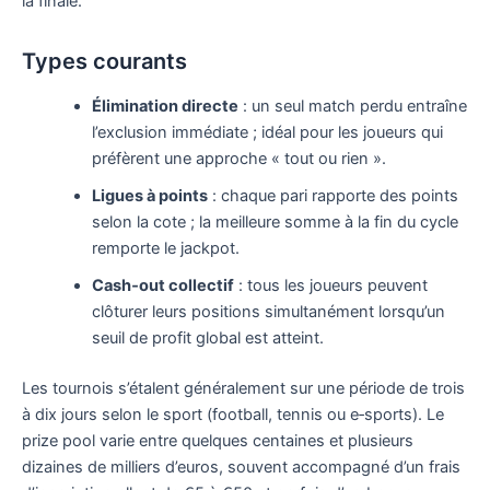
la finale.
Types courants
Élimination directe
: un seul match perdu entraîne
l’exclusion immédiate ; idéal pour les joueurs qui
préfèrent une approche « tout ou rien ».
Ligues à points
: chaque pari rapporte des points
selon la cote ; la meilleure somme à la fin du cycle
remporte le jackpot.
Cash‑out collectif
: tous les joueurs peuvent
clôturer leurs positions simultanément lorsqu’un
seuil de profit global est atteint.
Les tournois s’étalent généralement sur une période de trois
à dix jours selon le sport (football, tennis ou e‑sports). Le
prize pool varie entre quelques centaines et plusieurs
dizaines de milliers d’euros, souvent accompagné d’un frais