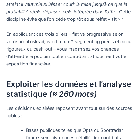
atteint il vaut mieux laisser courir la mise jusqu’à ce que la
probabilité réelle dépasse celle intégrée dans l’offre.
Cette
discipline évite que l’on cède trop tôt sous l’effet « tilt ».*
En appliquant ces trois piliers – flat vs progressive selon
votre profil risk‑adjusted return*, segmenting précis et calcul
rigoureux du cash‑out – vous maximisez vos chances
d’atteindre le podium tout en contrôlant strictement votre
exposition financière.
Exploiter les données et l’analyse
statistique
(≈ 260 mots)
Les décisions éclairées reposent avant tout sur des sources
fiables :
Bases publiques telles que Opta ou Sportradar
fournissent historiques détaillés incluant buts