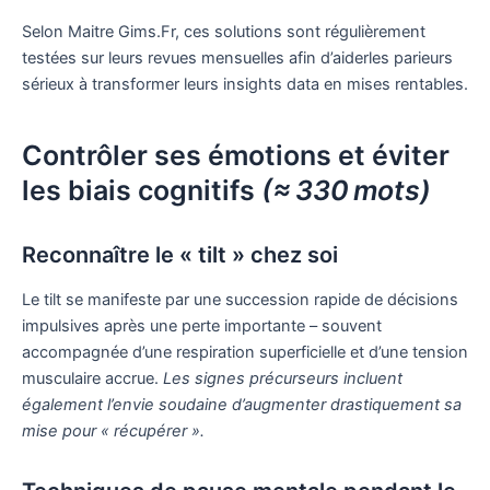
Selon Maitre Gims.Fr, ces solutions sont régulièrement
testées sur leurs revues mensuelles afin d’aiderles parieurs
sérieux à transformer leurs insights data en mises rentables.
Contrôler ses émotions et éviter
les biais cognitifs
(≈ 330 mots)
Reconnaître le « tilt » chez soi
Le tilt se manifeste par une succession rapide de décisions
impulsives après une perte importante – souvent
accompagnée d’une respiration superficielle et d’une tension
musculaire accrue.
Les signes précurseurs incluent
également l’envie soudaine d’augmenter drastiquement sa
mise pour « récupérer ».