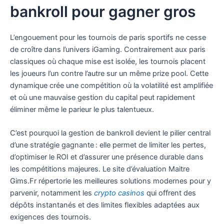
bankroll pour gagner gros
L’engouement pour les tournois de paris sportifs ne cesse
de croître dans l’univers iGaming. Contrairement aux paris
classiques où chaque mise est isolée, les tournois placent
les joueurs l’un contre l’autre sur un même prize pool. Cette
dynamique crée une compétition où la volatilité est amplifiée
et où une mauvaise gestion du capital peut rapidement
éliminer même le parieur le plus talentueux.
C’est pourquoi la gestion de bankroll devient le pilier central
d’une stratégie gagnante : elle permet de limiter les pertes,
d’optimiser le ROI et d’assurer une présence durable dans
les compétitions majeures. Le site d’évaluation Maitre
Gims.Fr répertorie les meilleures solutions modernes pour y
parvenir, notamment les
crypto casinos
qui offrent des
dépôts instantanés et des limites flexibles adaptées aux
exigences des tournois.