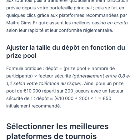
aux tournois puis à transférer quotidiennement l’allocation
prévue depuis votre portefeuille principal ; cela se fait en
quelques clics grâce aux plateformes recommandées par
Maitre Gims.Fr qui classent les meilleurs
casino en crypto
selon leur rapidité et leur conformité réglementaire.
Ajuster la taille du dépôt en fonction du
prize pool
Formule pratique : dépôt = (prize pool ÷ nombre de
participants) × facteur sécurité
(généralement entre 0,8 et
1,2 selon votre tolérance au risque)
. Ainsi pour un prize
pool de €10 000 réparti sur 200 joueurs avec un facteur
sécurité de 1 : dépôt ≈ (€10 000 ÷ 200) × 1 = €50
initialement recommandé.
Sélectionner les meilleures
plateformes de tournois