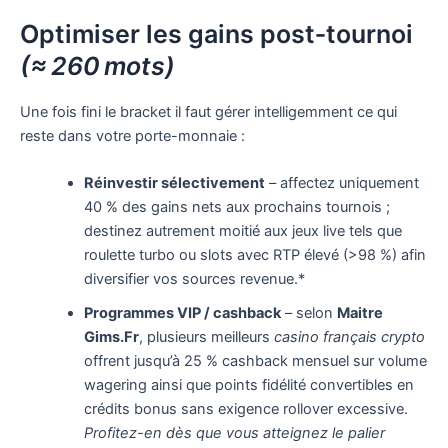
Optimiser les gains post‑tournoi
(≈ 260 mots)
Une fois fini le bracket il faut gérer intelligemment ce qui
reste dans votre porte-monnaie :
Réinvestir sélectivement
– affectez uniquement
40 % des gains nets aux prochains tournois ;
destinez autrement moitié aux jeux live tels que
roulette turbo ou slots avec RTP élevé (>98 %) afin
diversifier vos sources revenue.*
Programmes VIP / cashback
– selon
Maitre
Gims.Fr
, plusieurs meilleurs
casino français crypto
offrent jusqu’à 25 % cashback mensuel sur volume
wagering ainsi que points fidélité convertibles en
crédits bonus sans exigence rollover excessive.
Profitez-en dès que vous atteignez le palier