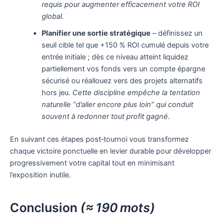
requis pour augmenter efficacement votre ROI
global.
Planifier une sortie stratégique
– définissez un
seuil cible tel que +150 % ROI cumulé depuis votre
entrée initiale ; dès ce niveau atteint liquidez
partiellement vos fonds vers un compte épargne
sécurisé ou réallouez vers des projets alternatifs
hors jeu.
Cette discipline empêche la tentation
naturelle “d’aller encore plus loin” qui conduit
souvent à redonner tout profit gagné.
En suivant ces étapes post‑tournoi vous transformez
chaque victoire ponctuelle en levier durable pour développer
progressivement votre capital tout en minimisant
l’exposition inutile.
Conclusion
(≈ 190 mots)