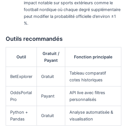
impact notable sur sports extérieurs comme le
football nordique où chaque degré supplémentaire
peut modifier la probabilité officielle d’environ ±1
%.
Outils recommandés
Gratuit /
Outil
Fonction principale
Payant
Tableau comparatif
BetExplorer
Gratuit
cotes historiques
OddsPortal
API live avec filtres
Payant
Pro
personnalisés
Python +
Analyse automatisée &
Gratuit
Pandas
visualisation