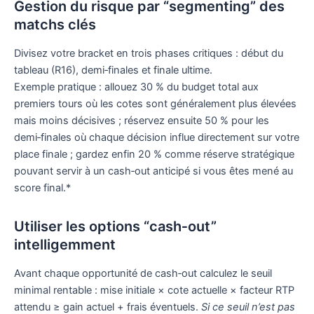
Gestion du risque par “segmenting” des
matchs clés
Divisez votre bracket en trois phases critiques : début du
tableau (R16), demi‑finales et finale ultime.
Exemple pratique : allouez 30 % du budget total aux
premiers tours où les cotes sont généralement plus élevées
mais moins décisives ; réservez ensuite 50 % pour les
demi‑finales où chaque décision influe directement sur votre
place finale ; gardez enfin 20 % comme réserve stratégique
pouvant servir à un cash‑out anticipé si vous êtes mené au
score final.*
Utiliser les options “cash‑out”
intelligemment
Avant chaque opportunité de cash‑out calculez le seuil
minimal rentable : mise initiale × cote actuelle × facteur RTP
attendu ≥ gain actuel + frais éventuels.
Si ce seuil n’est pas