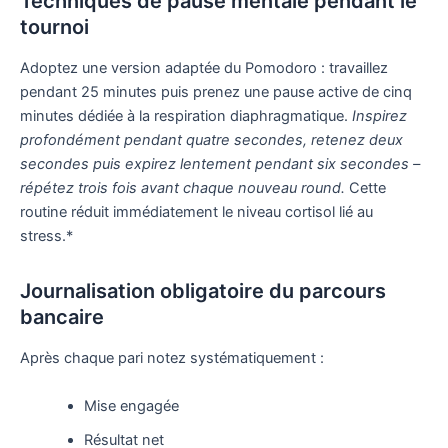
Techniques de pause mentale pendant le
tournoi
Adoptez une version adaptée du Pomodoro : travaillez
pendant 25 minutes puis prenez une pause active de cinq
minutes dédiée à la respiration diaphragmatique.
Inspirez
profondément pendant quatre secondes, retenez deux
secondes puis expirez lentement pendant six secondes –
répétez trois fois avant chaque nouveau round.
Cette
routine réduit immédiatement le niveau cortisol lié au
stress.*
Journalisation obligatoire du parcours
bancaire
Après chaque pari notez systématiquement :
Mise engagée
Résultat net