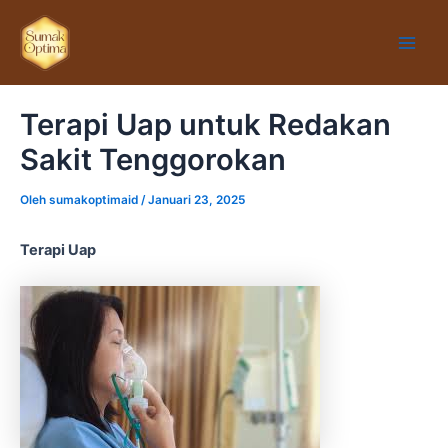
Lewati
Main
ke
Men
konten
Terapi Uap untuk Redakan
Sakit Tenggorokan
Oleh
sumakoptimaid
/
Januari 23, 2025
Terapi Uap