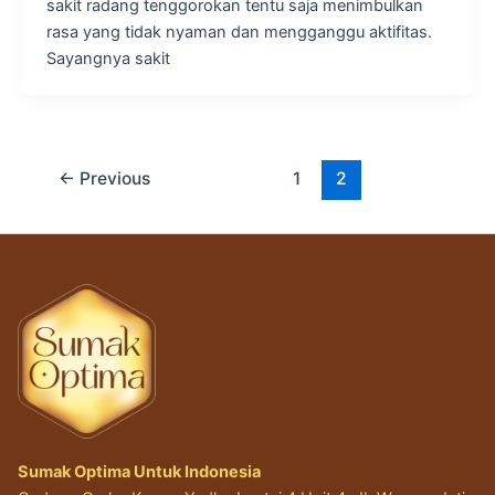
sakit radang tenggorokan tentu saja menimbulkan
rasa yang tidak nyaman dan mengganggu aktifitas.
Sayangnya sakit
←
Previous
1
2
Sumak Optima Untuk Indonesia