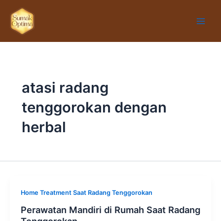
Lewati
Main
ke
Men
konten
atasi radang
tenggorokan dengan
herbal
Home Treatment Saat Radang Tenggorokan
Perawatan Mandiri di Rumah Saat Radang
Tenggorokan