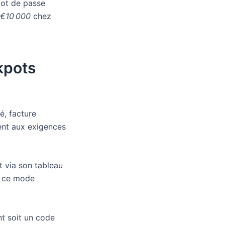
ot de passe
 €10 000
chez
kpots
é, facture
ent aux exigences
it via son tableau
 ce mode
t soit un code