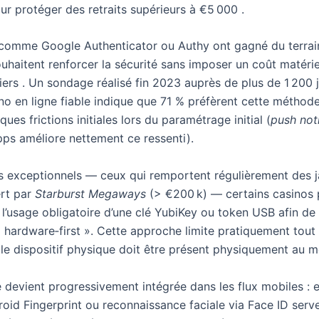
 protéger des retraits supérieurs à €5 000 .
 comme Google Authenticator ou Authy ont gagné du terrai
uhaitent renforcer la sécurité sans imposer un coût matéri
iers . Un sondage réalisé fin 2023 auprès de plus de 1 200 
ino en ligne fiable indique que 71 % préfèrent cette méthod
ues frictions initiales lors du paramétrage initial (
push noti
pps améliore nettement ce ressenti).
s exceptionnels — ceux qui remportent régulièrement des 
rt par
Starburst Megaways
(> €200 k) — certains casinos
’usage obligatoire d’une clé YubiKey ou token USB afin de
« hardware‑first ». Cette approche limite pratiquement tout 
le dispositif physique doit être présent physiquement au m
e devient progressivement intégrée dans les flux mobiles : 
oid Fingerprint ou reconnaissance faciale via Face ID serv