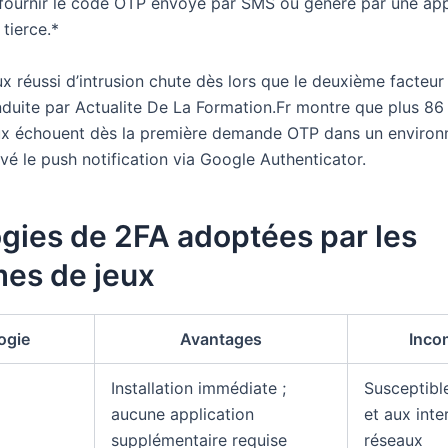
s fournir le code OTP envoyé par SMS ou généré par une app
 tierce.*
ux réussi d’intrusion chute dès lors que le deuxième facteur 
nduite par Actualite De La Formation.Fr montre que plus 86
ux échouent dès la première demande OTP dans un environ
ivé le push notification via Google Authenticator.
gies de 2FA adoptées par les
mes de jeux
ogie
Avantages
Inco
Installation immédiate ;
Susceptibl
aucune application
et aux inte
supplémentaire requise
réseaux