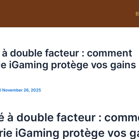
B
 à double facteur : comment
rie iGaming protège vos gains
/
November 26, 2025
é à double facteur : comm
trie iGaming protège vos g