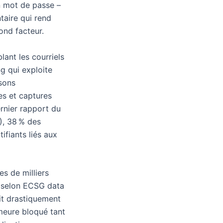
n mot de passe –
ntaire qui rend
ond facteur.
lant les courriels
ng qui exploite
sons
es et captures
ernier rapport du
), 38 % des
ifiants liés aux
es de milliers
t selon ECSG data
it drastiquement
meure bloqué tant