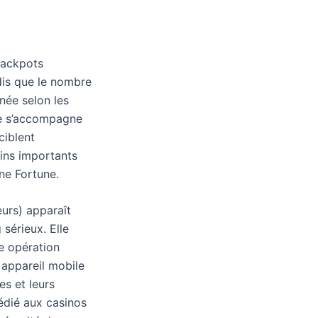
 jackpots
dis que le nombre
née selon les
nce s’accompagne
ciblent
ains importants
ne Fortune.
urs) apparaît
sérieux. Elle
e opération
 appareil mobile
es et leurs
édié aux casinos