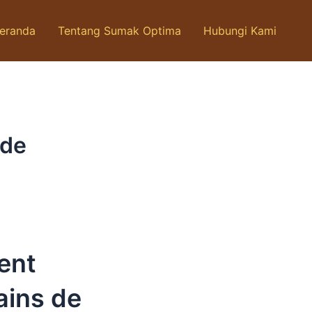
eranda
Tentang Sumak Optima
Hubungi Kami
 de
ent
ains de