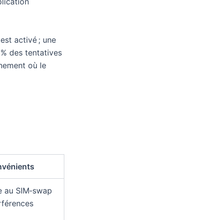
lication
est activé ; une
 % des tentatives
nement où le
nvénients
e au SIM‑swap
rférences