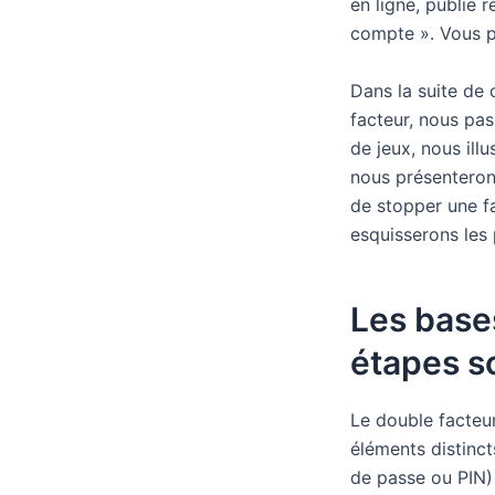
en ligne, publie 
compte ». Vous p
Dans la suite de
facteur, nous pas
de jeux, nous ill
nous présenteron
de stopper une fa
esquisserons les 
Les base
étapes s
Le double facteu
éléments distinct
de passe ou PIN)