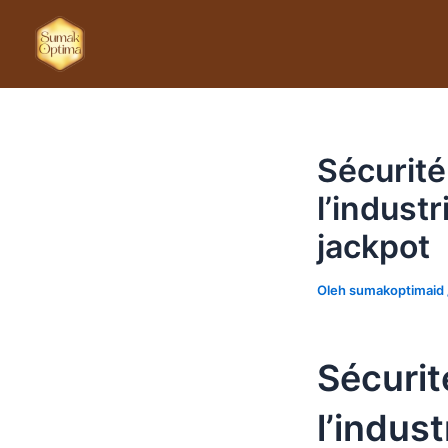
Lewati
ke
konten
Sécurité
l’indust
jackpot
Oleh
sumakoptimaid
Sécurit
l’indus