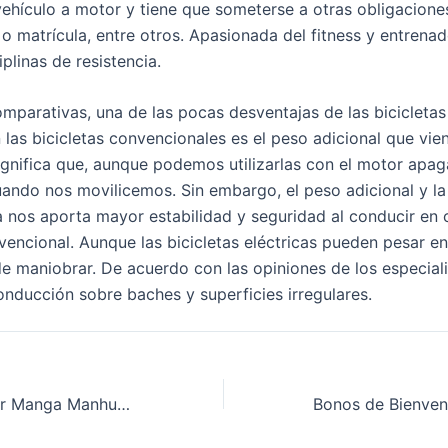
vehículo a motor y tiene que someterse a otras obligacion
o matrícula, entre otros. Apasionada del fitness y entrena
plinas de resistencia.
parativas, una de las pocas desventajas de las bicicletas 
las bicicletas convencionales es el peso adicional que vie
significa que, aunque podemos utilizarlas con el motor apa
uando nos movilicemos. Sin embargo, el peso adicional y la
ica nos aporta mayor estabilidad y seguridad al conducir e
vencional. Aunque las bicicletas eléctricas pueden pesar en
e maniobrar. De acuerdo con las opiniones de los especiali
conducción sobre baches y superficies irregulares.
Situs Baca Humor Manga Manhua Manwha Hentai XXX Sub Indo Free