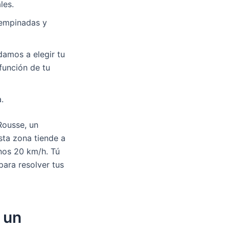
les.
 empinadas y
damos a elegir tu
función de tu
.
Rousse, un
sta zona tiende a
unos 20 km/h. Tú
para resolver tus
 un