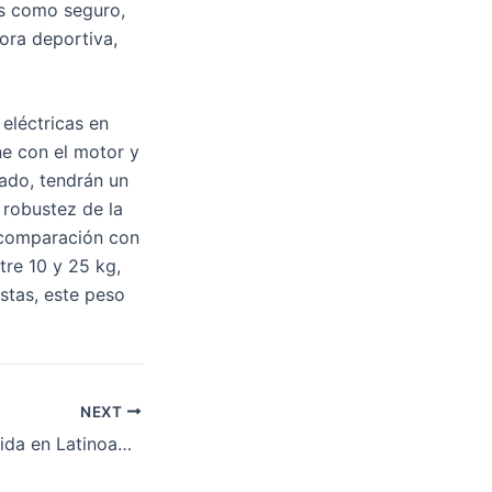
es como seguro,
dora deportiva,
eléctricas en
ne con el motor y
gado, tendrán un
 robustez de la
n comparación con
tre 10 y 25 kg,
stas, este peso
NEXT
Bonos de Bienvenida en Latinoamérica » Lista Nueva 2026