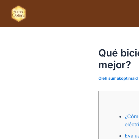
Lewati
ke
konten
Qué bici
mejor?
Oleh
sumakoptimaid
¿Cómo
eléctr
Evalu