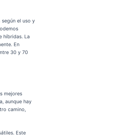
n según el uso y
 podemos
e híbridas. La
mente. En
entre 30 y 70
as mejores
ha, aunque hay
stro camino,
átiles. Este