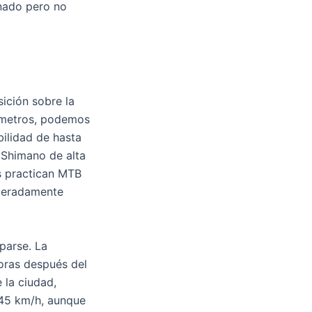
onado pero no
sición sobre la
lómetros, podemos
ilidad de hasta
 Shimano de alta
s practican MTB
oderadamente
parse. La
Horas después del
 la ciudad,
s 45 km/h, aunque