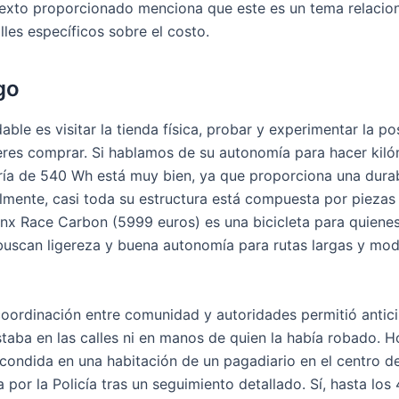
 texto proporcionado menciona que este es un tema relaci
les específicos sobre el costo.
go
ble es visitar la tienda física, probar y experimentar la po
ieres comprar. Si hablamos de su autonomía para hacer ki
ería de 540 Wh está muy bien, ya que proporciona una durab
lmente, casi toda su estructura está compuesta por piezas
lynx Race Carbon (5999 euros) es una bicicleta para quiene
buscan ligereza y buena autonomía para rutas largas y m
coordinación entre comunidad y autoridades permitió antici
staba en las calles ni en manos de quien la había robado. 
condida en una habitación de un pagadiario en el centro de
 por la Policía tras un seguimiento detallado. Sí, hasta lo