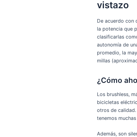
vistazo
De acuerdo con di
la potencia que 
clasificarlas com
autonomía de una
promedio, la mayo
millas (aproxima
¿Cómo ahor
Los brushless, má
bicicletas eléct
otros de calidad
tenemos muchas o
Además, son silen