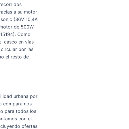
recorridos
racias a su motor
asonic (36V 10,4A
n motor de 500W
EN15194). Como
el casco en vías
circular por las
mo el resto de
ilidad urbana por
i lo comparamos
to para todos los
Contamos con el
ncluyendo ofertas