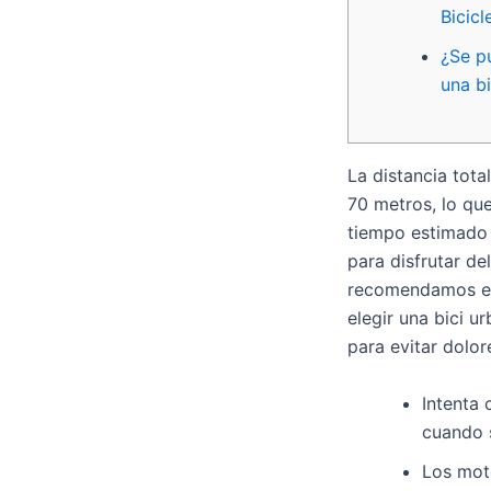
Bicicl
¿Se p
una bi
La distancia tot
70 metros, lo que
tiempo estimado 
para disfrutar de
recomendamos ele
elegir una bici u
para evitar dolor
Intenta 
cuando 
Los moto