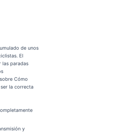
acumulado de unos
clistas. El
 las paradas
os
o sobre Cómo
 ser la correcta
a completamente
ransmisión y