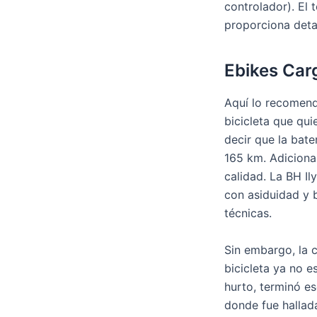
controlador). El
proporciona detal
Ebikes Car
Aquí lo recomenda
bicicleta que qu
decir que la bat
165 km. Adiciona
calidad. La BH I
con asiduidad y 
técnicas.
Sin embargo, la 
bicicleta ya no e
hurto, terminó es
donde fue hallada