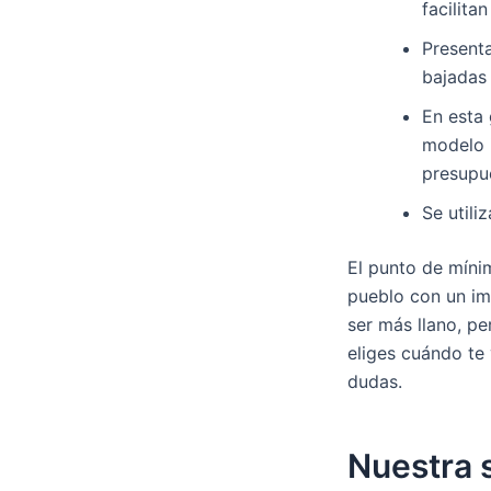
facilita
Present
bajadas d
En esta 
modelo 
presupu
Se utili
El punto de míni
pueblo con un imp
ser más llano, pe
eliges cuándo te 
dudas.
Nuestra s