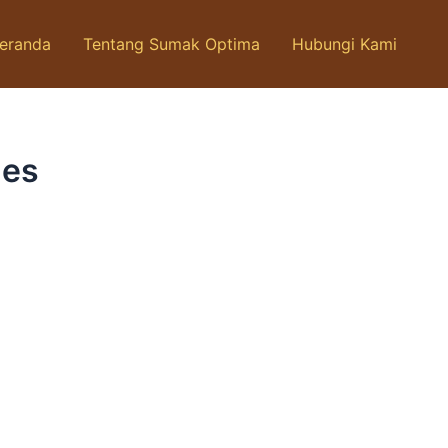
eranda
Tentang Sumak Optima
Hubungi Kami
 es