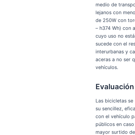
medio de transpor
lejanos con menor
de 250W con torq
– h374 Wh) con 
cuyo uso no está
sucede con el res
interurbanas y c
aceras a no ser q
vehículos.
Evaluación 
Las bicicletas s
su sencillez, efi
con el vehículo p
públicos en caso
mayor surtido de