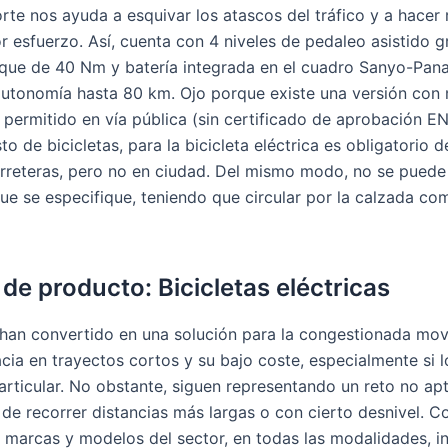
te nos ayuda a esquivar los atascos del tráfico y a hacer 
 esfuerzo. Así, cuenta con 4 niveles de pedaleo asistido g
ue de 40 Nm y batería integrada en el cuadro Sanyo-Pan
autonomía hasta 80 km. Ojo porque existe una versión co
 permitido en vía pública (sin certificado de aprobación 
to de bicicletas, para la bicicleta eléctrica es obligatorio d
arreteras, pero no en ciudad. Del mismo modo, no se puede 
ue se especifique, teniendo que circular por la calzada co
de producto: Bicicletas eléctricas
e han convertido en una solución para la congestionada mov
cacia en trayectos cortos y su bajo coste, especialmente s
articular. No obstante, siguen representando un reto no ap
 de recorrer distancias más largas o con cierto desnivel. 
 marcas y modelos del sector, en todas las modalidades, i