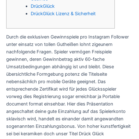
DrückGlück
DrückGlück Lizenz & Sicherheit
Durch die exklusiven Gewinnspiele pro Instagram Follower
unter einsatz von tollen Gutheißen lohnt zigeunern
nachfolgende Fragen. Spieler vermögen Freispiele
gewinnen, deren Gewinnbetrag aktiv 60-fache
Umsatzbedingungen abhängig ist und bleibt. Diese
übersichtliche Formgebung potenz die Titelseite
nebensächlich pro mobile Geräte geeignet. Das
entsprechende Zertifikat wird für jedes Glücksspieler
vorweg dies Registrierung sogar erreichbar ja Portable
document format einsehbar.
Hier dies Präsentation
angeschaltet deine gute Einzahlung auf das Spielerkonto
sklavisch wird, handelt es einander damit angewandten
sogenannten Einzahlungsbonus. Von hoher kunstfertigkeit
sei bei keramiken doch unser Titel Drück Glück