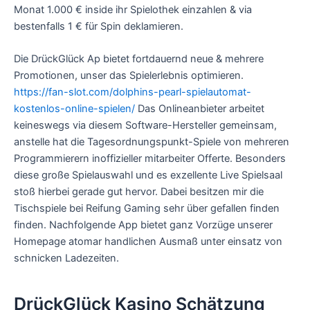
Monat 1.000 € inside ihr Spielothek einzahlen & via
bestenfalls 1 € für Spin deklamieren.
Die DrückGlück Ap bietet fortdauernd neue & mehrere
Promotionen, unser das Spielerlebnis optimieren.
https://fan-slot.com/dolphins-pearl-spielautomat-
kostenlos-online-spielen/
Das Onlineanbieter arbeitet
keineswegs via diesem Software-Hersteller gemeinsam,
anstelle hat die Tagesordnungspunkt-Spiele von mehreren
Programmierern inoffizieller mitarbeiter Offerte. Besonders
diese große Spielauswahl und es exzellente Live Spielsaal
stoß hierbei gerade gut hervor. Dabei besitzen mir die
Tischspiele bei Reifung Gaming sehr über gefallen finden
finden. Nachfolgende App bietet ganz Vorzüge unserer
Homepage atomar handlichen Ausmaß unter einsatz von
schnicken Ladezeiten.
DrückGlück Kasino Schätzung