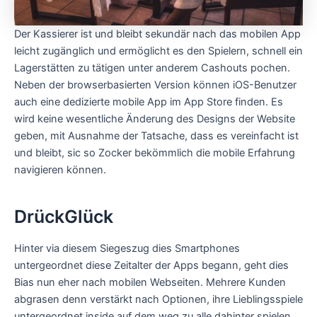
Der Kassierer ist und bleibt sekundär nach das mobilen App
leicht zugänglich und ermöglicht es den Spielern, schnell ein
Lagerstätten zu tätigen unter anderem Cashouts pochen.
Neben der browserbasierten Version können iOS-Benutzer
auch eine dedizierte mobile App im App Store finden. Es
wird keine wesentliche Änderung des Designs der Website
geben, mit Ausnahme der Tatsache, dass es vereinfacht ist
und bleibt, sic so Zocker bekömmlich die mobile Erfahrung
navigieren können.
DrückGlück
Hinter via diesem Siegeszug dies Smartphones
untergeordnet diese Zeitalter der Apps begann, geht dies
Bias nun eher nach mobilen Webseiten. Mehrere Kunden
abgrasen denn verstärkt nach Optionen, ihre Lieblingsspiele
untergeordnet inside auf dem weg zu alle dahinter spielen.