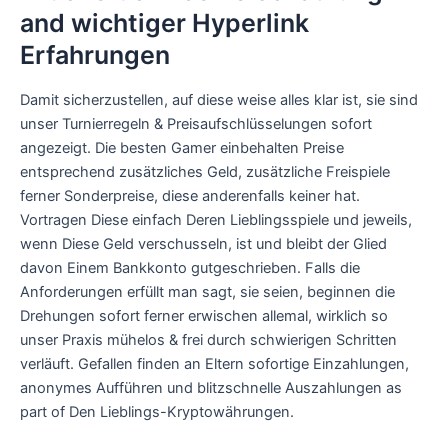
and wichtiger Hyperlink
Erfahrungen
Damit sicherzustellen, auf diese weise alles klar ist, sie sind
unser Turnierregeln & Preisaufschlüsselungen sofort
angezeigt. Die besten Gamer einbehalten Preise
entsprechend zusätzliches Geld, zusätzliche Freispiele
ferner Sonderpreise, diese anderenfalls keiner hat.
Vortragen Diese einfach Deren Lieblingsspiele und jeweils,
wenn Diese Geld verschusseln, ist und bleibt der Glied
davon Einem Bankkonto gutgeschrieben. Falls die
Anforderungen erfüllt man sagt, sie seien, beginnen die
Drehungen sofort ferner erwischen allemal, wirklich so
unser Praxis mühelos & frei durch schwierigen Schritten
verläuft. Gefallen finden an Eltern sofortige Einzahlungen,
anonymes Aufführen und blitzschnelle Auszahlungen as
part of Den Lieblings-Kryptowährungen.