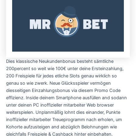
Dies klassische Neukundenbonus besteht sämtliche
200percent so weit wie 100€ unter deine Ersteinzahlung,
200 Freispiele für jedes etliche Slots genau wirklich so
genau so wie zwerk. Neue Glücksspieler vermögen
diesseitigen Einzahlungsbonus via diesem Promo Code
effizienz. Inside deinem Smartphone ausfüllen and sodann
unter deinen PC inoffizieller mitarbeiter Web browser
weiterspielen. Unplanmäßig lohnt dies einander, Punkte
inoffizieller mitarbeiter Treueprogramm nach erholen, um
Kohorte aufzusteigen and abzüglich Belohnungen wie
gleichfalls Freispiele & Cashback hinter einbehalten.