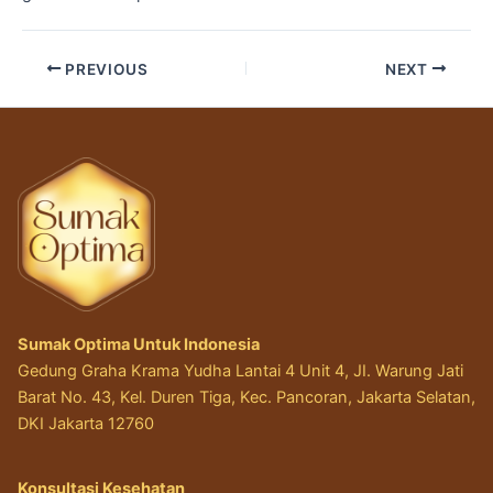
PREVIOUS
NEXT
Sumak Optima Untuk Indonesia
Gedung Graha Krama Yudha Lantai 4 Unit 4, JI. Warung Jati
Barat No. 43, Kel. Duren Tiga, Kec. Pancoran, Jakarta Selatan,
DKI Jakarta 12760
Konsultasi Kesehatan