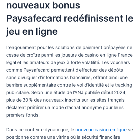
nouveaux bonus
Paysafecard redéfinissent le
jeu en ligne
L’engouement pour les solutions de paiement prépayées ne
cesse de croître parmi les joueurs de casino en ligne France
légal et les amateurs de jeux à forte volatilité. Les vouchers
comme Paysafecard permettent d’effectuer des dépôts
sans divulguer d’informations bancaires, offrant ainsi une
barrière supplémentaire contre le vol d’identité et le tracking
publicitaire. Selon une étude de l’ANJ publiée début 2024,
plus de 30 % des nouveaux inscrits sur les sites français
déclarent préférer un mode d’achat anonyme pour leurs
premiers fonds.
Dans ce contexte dynamique, le
nouveau casino en ligne
se
positionne comme une vitrine où la sécurité financière