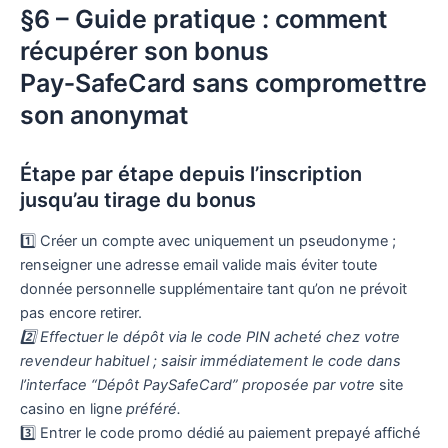
§6 – Guide pratique : comment
récupérer son bonus
Pay‑SafeCard sans compromettre
son anonymat
Étape par étape depuis l’inscription
jusqu’au tirage du bonus
1️⃣ Créer un compte avec uniquement un pseudonyme ;
renseigner une adresse email valide mais éviter toute
donnée personnelle supplémentaire tant qu’on ne prévoit
pas encore retirer.
2️⃣ Effectuer le dépôt via le code PIN acheté chez votre
revendeur habituel ; saisir immédiatement le code dans
l’interface “Dépôt PaySafeCard” proposée par votre
site
casino en ligne
préféré.
3️⃣ Entrer le code promo dédié au paiement prepayé affiché