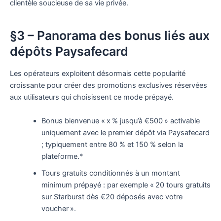
clientèle soucieuse de sa vie privée.
§3 – Panorama des bonus liés aux
dépôts Paysafecard
Les opérateurs exploitent désormais cette popularité
croissante pour créer des promotions exclusives réservées
aux utilisateurs qui choisissent ce mode prépayé.
Bonus bienvenue « x % jusqu’à €500 » activable
uniquement avec le premier dépôt via Paysafecard
; typiquement entre 80 % et 150 % selon la
plateforme.*
Tours gratuits conditionnés à un montant
minimum prépayé : par exemple « 20 tours gratuits
sur Starburst dès €20 déposés avec votre
voucher ».