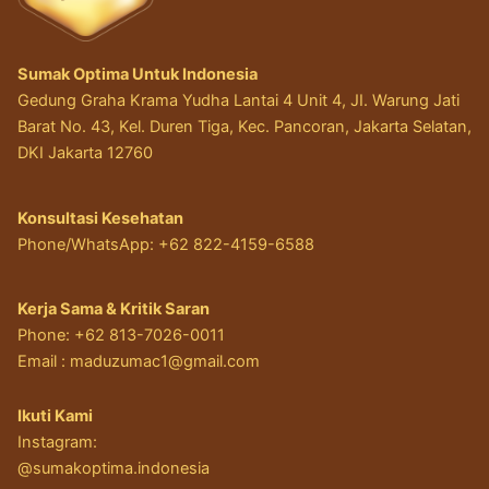
Sumak Optima Untuk Indonesia
Gedung Graha Krama Yudha Lantai 4 Unit 4, JI. Warung Jati
Barat No. 43, Kel. Duren Tiga, Kec. Pancoran, Jakarta Selatan,
DKI Jakarta 12760
Konsultasi Kesehatan
Phone/WhatsApp: +62 822-4159-6588
Kerja Sama & Kritik Saran
Phone: +62 813-7026-0011
Email :
maduzumac1@gmail.com
Ikuti Kami
Instagram:
@sumakoptima.indonesia