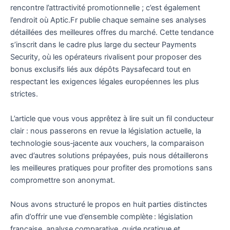
rencontre l’attractivité promotionnelle ; c’est également
l’endroit où Aptic.Fr publie chaque semaine ses analyses
détaillées des meilleures offres du marché. Cette tendance
s’inscrit dans le cadre plus large du secteur Payments
Security, où les opérateurs rivalisent pour proposer des
bonus exclusifs liés aux dépôts Paysafecard tout en
respectant les exigences légales européennes les plus
strictes.
L’article que vous vous apprêtez à lire suit un fil conducteur
clair : nous passerons en revue la législation actuelle, la
technologie sous‑jacente aux vouchers, la comparaison
avec d’autres solutions prépayées, puis nous détaillerons
les meilleures pratiques pour profiter des promotions sans
compromettre son anonymat.
Nous avons structuré le propos en huit parties distinctes
afin d’offrir une vue d’ensemble complète : législation
française, analyse comparative, guide pratique et