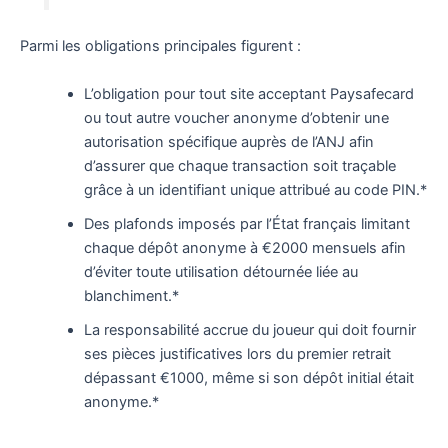
Parmi les obligations principales figurent :
L’obligation pour tout site acceptant Paysafecard
ou tout autre voucher anonyme d’obtenir une
autorisation spécifique auprès de l’ANJ afin
d’assurer que chaque transaction soit traçable
grâce à un identifiant unique attribué au code PIN.*
Des plafonds imposés par l’État français limitant
chaque dépôt anonyme à €2000 mensuels afin
d’éviter toute utilisation détournée liée au
blanchiment.*
La responsabilité accrue du joueur qui doit fournir
ses pièces justificatives lors du premier retrait
dépassant €1000, même si son dépôt initial était
anonyme.*