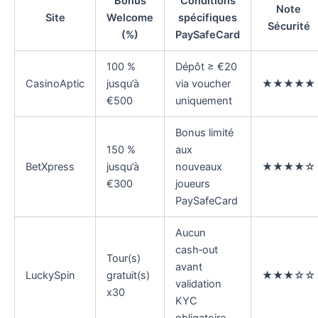
Bonus
Conditions
Note
Site
Welcome
spécifiques
Sécurité
(%)
PaySafeCard
100 %
Dépôt ≥ €20
CasinoAptic
jusqu’à
via voucher
★★★★★
€500
uniquement
Bonus limité
150 %
aux
BetXpress
jusqu’à
nouveaux
★★★★☆
€300
joueurs
PaySafeCard
Aucun
cash‑out
Tour(s)
avant
LuckySpin
gratuit(s)
★★★☆☆
validation
x30
KYC