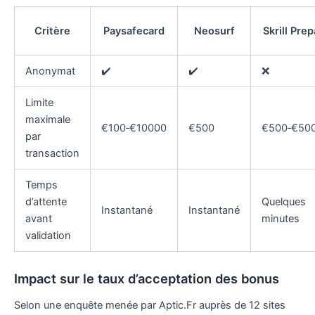
Critère
Paysafecard
Neosurf
Skrill Prep
Anonymat
✔️
✔️
❌
Limite
maximale
€100‑€10000
€500
€500‑€50
par
transaction
Temps
d’attente
Quelques
Instantané
Instantané
avant
minutes
validation
Impact sur le taux d’acceptation des bonus
Selon une enquête menée par Aptic.Fr auprès de 12 sites