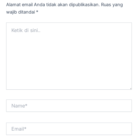
Alamat email Anda tidak akan dipublikasikan.
Ruas yang
wajib ditandai
*
Ketik
di
sini..
Name*
Email*