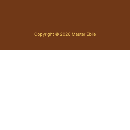
Copyright © 2026 Master Eblie