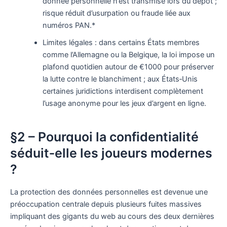
donnée personnelle n’est transmise lors du dépôt ;
risque réduit d’usurpation ou fraude liée aux
numéros PAN.*
Limites légales : dans certains États membres
comme l’Allemagne ou la Belgique, la loi impose un
plafond quotidien autour de €1000 pour préserver
la lutte contre le blanchiment ; aux États‑Unis
certaines juridictions interdisent complètement
l’usage anonyme pour les jeux d’argent en ligne.
§2 – Pourquoi la confidentialité
séduit‑elle les joueurs modernes
?
La protection des données personnelles est devenue une
préoccupation centrale depuis plusieurs fuites massives
impliquant des gigants du web au cours des deux dernières