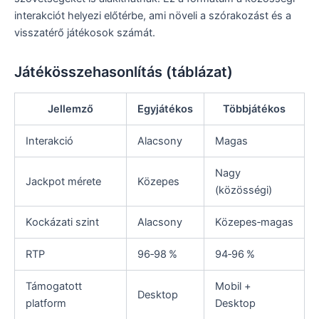
interakciót helyezi előtérbe, ami növeli a szórakozást és a
visszatérő játékosok számát.
Játékösszehasonlítás (táblázat)
Jellemző
Egyjátékos
Többjátékos
Interakció
Alacsony
Magas
Nagy
Jackpot mérete
Közepes
(közösségi)
Kockázati szint
Alacsony
Közepes‑magas
RTP
96‑98 %
94‑96 %
Támogatott
Mobil +
Desktop
platform
Desktop