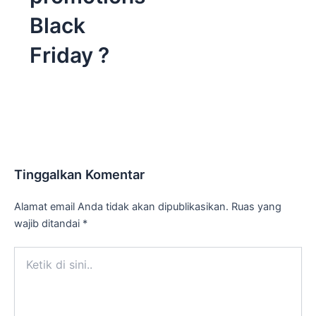
Black
Friday ?
Tinggalkan Komentar
Alamat email Anda tidak akan dipublikasikan.
Ruas yang
wajib ditandai
*
Ketik
di
sini..