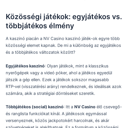
Közösségi játékok: egyjátékos vs.
többjátékos élmény
A kaszinó piacán a NV Casino kaszinó játék-ok egyre több
közösségi elemet kapnak. De mi a különbség az egyjátékos
és a többjátékos változatok között?
Egyjátékos kaszinó
: Olyan játékok, mint a klasszikus
nyerőgépek vagy a videó póker, ahol a játékos egyedül
játszik a gép ellen. Ezek a játékok sokszor magasabb
RTP‑vel (visszatérési arány) rendelkeznek, és ideálisak azok
számára, akik a stratégiai döntéseket szeretik.
Többjátékos (social) kaszinó
: Itt a
NV Casino
élő csevegő-
és ranglista funkciókat kínál. A játékosok egymással
versenyeznek, közös jackpotokért harcolnak, és akár
szövetségeket is alakíthatnak. Ez a formátum a közösségi