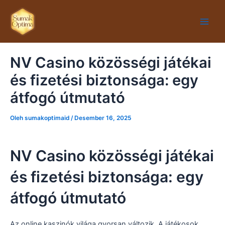
Lewati
Main
ke
Men
konten
NV Casino közösségi játékai
és fizetési biztonsága: egy
átfogó útmutató
Oleh
sumakoptimaid
/
Desember 16, 2025
NV Casino közösségi játékai
és fizetési biztonsága: egy
átfogó útmutató
Az online kaszinók világa gyorsan változik. A játékosok