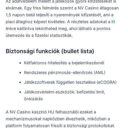
Az adatvédelem mellett a játékosok gyors kifizetéseket is
elvárnak. Egy friss felmérés szerint a NV Casino átlagosan
1,5 napon belül teljesíti a nyeremények kifizetését, ami a
piaci átlaghoz képest kivételes. A részletes adatokat a
itt
linkre kattintva tekintheted meg, ahol látható a pontos
ütemezés és a fizetési statisztikák.
Biztonsági funkciók (bullet lista)
Kétfaktoros hitelesítés a bejelentkezésnél
Rendszeres pénzmosás-ellenőrzés (AML)
Játékszoftverek független tesztelése (eCOGRA)
Játékosvédelmi eszközök: befizetési limit,
önkizárás
A NV Casino kaszinó HU felhasználói ezeket a
mechanizmusokat napközben élvezhetik, miközben a
platform folyamatosan frissíti a biztonsági protokollokat.