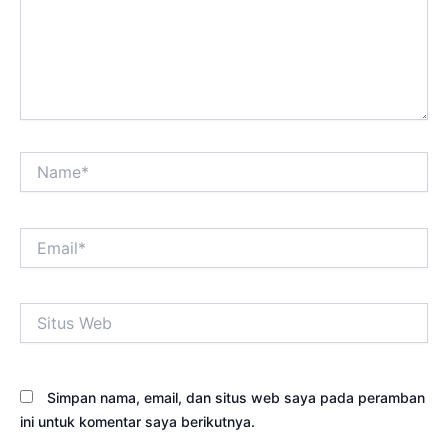
Name*
Email*
Situs
Web
Simpan nama, email, dan situs web saya pada peramban
ini untuk komentar saya berikutnya.