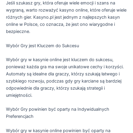
Jeśli szukasz gry, która oferuje wiele emocji i szans na
wygraną, warto rozważyć kasyno online, które oferuje wiele
różnych gier. Kasyno.pl jest jednym z najlepszych kasyn
online w Polsce, co oznacza, że jest ono wiarygodne i
bezpieczne.
Wybór Gry jest Kluczem do Sukcesu
Wybór gry w kasynie online jest kluczem do sukcesu,
ponieważ każda gra ma swoje unikatowe cechy i korzyści.
Automaty są idealne dla graczy, którzy szukają łatwego i
szybkiego rozwoju, podczas gdy gry karciane są bardziej
odpowiednie dla graczy, którzy szukają strategii i
umiejętności.
Wybór Gry powinien być oparty na Indywidualnych
Preferencjach
Wybór gry w kasynie online powinien być oparty na