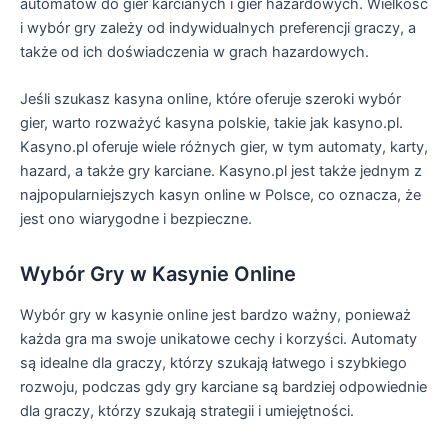
automatów do gier karcianych i gier hazardowych. Wielkość
i wybór gry zależy od indywidualnych preferencji graczy, a
także od ich doświadczenia w grach hazardowych.
Jeśli szukasz kasyna online, które oferuje szeroki wybór
gier, warto rozważyć kasyna polskie, takie jak kasyno.pl.
Kasyno.pl oferuje wiele różnych gier, w tym automaty, karty,
hazard, a także gry karciane. Kasyno.pl jest także jednym z
najpopularniejszych kasyn online w Polsce, co oznacza, że
jest ono wiarygodne i bezpieczne.
Wybór Gry w Kasynie Online
Wybór gry w kasynie online jest bardzo ważny, ponieważ
każda gra ma swoje unikatowe cechy i korzyści. Automaty
są idealne dla graczy, którzy szukają łatwego i szybkiego
rozwoju, podczas gdy gry karciane są bardziej odpowiednie
dla graczy, którzy szukają strategii i umiejętności.