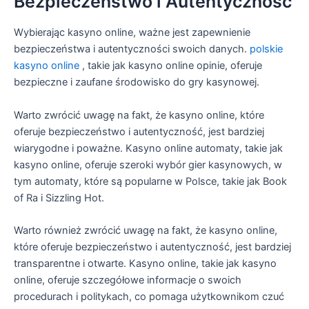
Bezpieczeństwo i Autentyczność
Wybierając kasyno online, ważne jest zapewnienie
bezpieczeństwa i autentyczności swoich danych.
polskie
kasyno online
, takie jak kasyno online opinie, oferuje
bezpieczne i zaufane środowisko do gry kasynowej.
Warto zwrócić uwagę na fakt, że kasyno online, które
oferuje bezpieczeństwo i autentyczność, jest bardziej
wiarygodne i poważne. Kasyno online automaty, takie jak
kasyno online, oferuje szeroki wybór gier kasynowych, w
tym automaty, które są popularne w Polsce, takie jak Book
of Ra i Sizzling Hot.
Warto również zwrócić uwagę na fakt, że kasyno online,
które oferuje bezpieczeństwo i autentyczność, jest bardziej
transparentne i otwarte. Kasyno online, takie jak kasyno
online, oferuje szczegółowe informacje o swoich
procedurach i politykach, co pomaga użytkownikom czuć