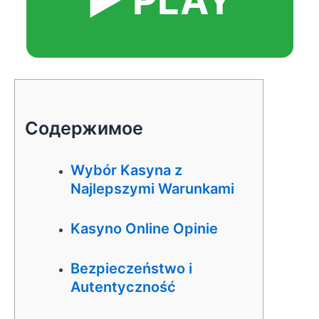
▶️ PLAY
Содержимое
Wybór Kasyna z
Najlepszymi Warunkami
Kasyno Online Opinie
Bezpieczeństwo i
Autentyczność