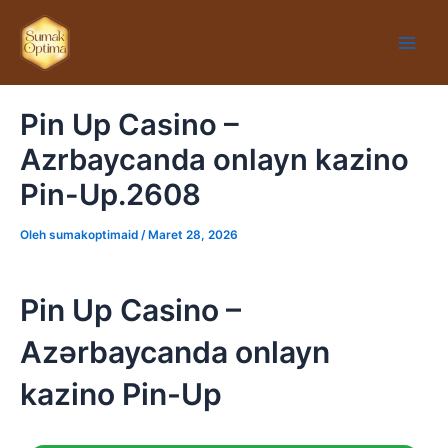
Lewati
Main
ke
Men
konten
Pin Up Casino –
Azrbaycanda onlayn kazino
Pin-Up.2608
Oleh
sumakoptimaid
/
Maret 28, 2026
Pin Up Casino –
Azərbaycanda onlayn
kazino Pin-Up