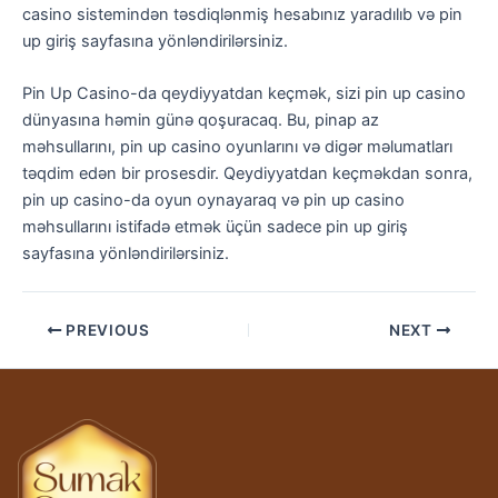
casino sistemindən təsdiqlənmiş hesabınız yaradılıb və pin
up giriş sayfasına yönləndirilərsiniz.
Pin Up Casino-da qeydiyyatdan keçmək, sizi pin up casino
dünyasına həmin günə qoşuracaq. Bu, pinap az
məhsullarını, pin up casino oyunlarını və digər məlumatları
təqdim edən bir prosesdir. Qeydiyyatdan keçməkdan sonra,
pin up casino-da oyun oynayaraq və pin up casino
məhsullarını istifadə etmək üçün sadece pin up giriş
sayfasına yönləndirilərsiniz.
PREVIOUS
NEXT