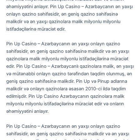
əhəmiyyətini anlayır. Pin Up Casino – Azərbaycanın ən yaxşı
onlayn qazino səhifəsidir, ən geniş qazino səhifəsinə
malikdir və ən yaxşı qazinolara malik milyonlu milyonlu
istifadəçilərinə müraciət edir.
Pin Up Casino – Azərbaycanın ən yaxşı onlayn qazino
səhifəsidir, ən geniş qazino səhifəsinə malikdir və ən yaxşı
qazinolara malik milyonlu milyonlu istifadəçilərinə müraciət
edir. Pin Up Casino – Azərbaycanlı qazinolara malik, ən yaxşı
və mütənabbi onlayn qazino tərəfindən təqdim olunmuş, ən
geniş qazino səhifəsinə malikdir. Pin Up və Pinup adlarına
malikdir və onlayn qazinolara əsasən 2010-ci ildə təqdim
edilmişdir. Pin Up Casino Azərbaycanın qazinolara malik
milyonlu milyonlu istifadəçilərinə müraciət edir və onların
əhəmiyyətini anlayır.
Pin Up Casino – Azərbaycanın ən yaxşı onlayn qazino
səhifəsidir, ən geniş qazino səhifəsinə malikdir və ən yaxşı