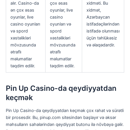
alır. Casino-da
çox əsas
xidməti. Bu
ən çox əsas
oyunlar, live
xidmət,
oyunlar, live
casino
Azərbaycan
casino oyunları
oyunları və
istifadəçilərindən
və spord
spord
istifadə olunması
xəstəlikləri
xəstəlikləri
üçün təhlükəsiz
mövzusunda
mövzusunda
və əlaqədardir.
ətraflı
ətraflı
məlumatlar
məlumatlar
təqdim edilir.
təqdim edilir.
Pin Up Casino-da qeydiyyatdan
keçmək
Pin Up Casino-da qeydiyyatdan keçmək çox rahat və sürətli
bir prosesdir. Bu, pinup.com sitesindən başlayır və əksər
məhsulların sahələrindən qeydiyyat butonu ilə növbəyə gəlir.