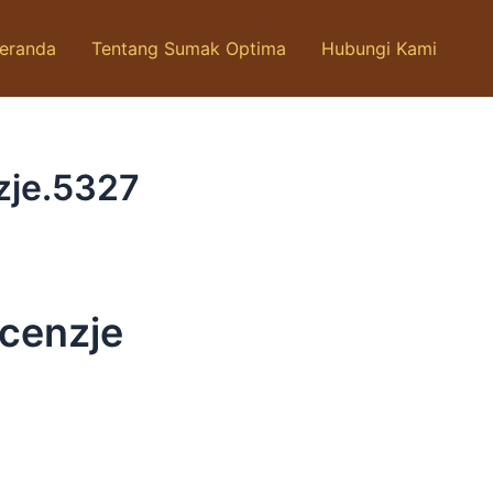
eranda
Tentang Sumak Optima
Hubungi Kami
zje.5327
cenzje