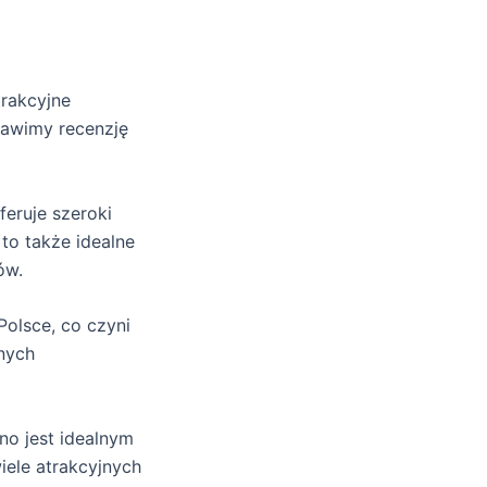
trakcyjne
tawimy recenzję
feruje szeroki
 to także idealne
ów.
olsce, co czyni
nych
no jest idealnym
iele atrakcyjnych