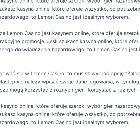
kasyno online, które oferuje szeroki wybór gier hazardowy
szukasz kasyna online, które oferuje wszystko, co potrzeb
azardowego, to Lemon Casino jest idealnym wyborem.
że Lemon Casino jest kasynem online, które oferuje szerok
rakcyjne promocje. Jeśli szukasz kasyna online, które ofer
anego doświadczenia hazardowego, to Lemon Casino jest 
ogować się w Lemon Casino, to musisz wybrać opcję “Zalogu
Następnie, należy wpisać swoje dane logowania, w tym logi
cze mogą korzystać z różnych gier i korzystać z różnych f
kasyno online, które oferuje szeroki wybór gier hazardowy
szukasz kasyna online, które oferuje wszystko, co potrzeb
azardowego, to Lemon Casino jest idealnym wyborem.