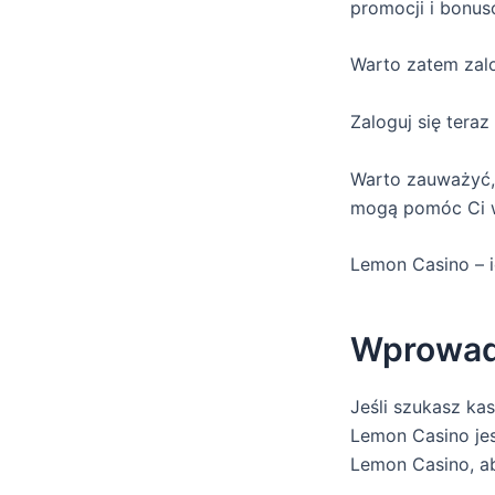
promocji i bonus
Warto zatem zalo
Zaloguj się teraz 
Warto zauważyć, 
mogą pomóc Ci w
Lemon Casino – i
Wprowad
Jeśli szukasz kas
Lemon Casino je
Lemon Casino, a