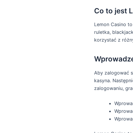
Co to jest
Lemon Casino to 
ruletka, blackja
korzystać z różn
Wprowadze
Aby zalogować si
kasyna. Następni
zalogowaniu, gra
Wprowad
Wprowad
Wprowad