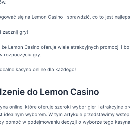
ów.
gować się na Lemon Casino i sprawdzić, co to jest najleps
i zacznij gry!
że Lemon Casino oferuje wiele atrakcyjnych promocji i bo
 rozpoczęciu gry.
dealne kasyno online dla każdego!
zenie do Lemon Casino
yna online, które oferuje szeroki wybór gier i atrakcyjne p
st idealnym wyborem. W tym artykule przedstawimy wstęp
by pomoć w podejmowaniu decyzji o wyborze tego kasyna