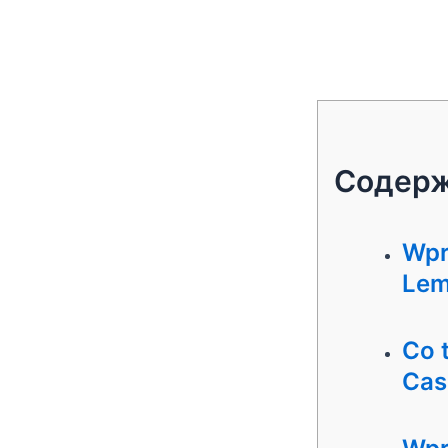
Содер
Wpr
Lem
Co 
Cas