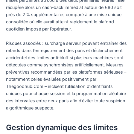
mises perdantes au cours des deux premières heures ; elle
récupère alors un cash‑back immédiat autour de €80 soit
près de 2 % supplémentaires comparé à une mise unique
consolidée où elle aurait atteint rapidement le plafond
quotidien imposé par l’opérateur.
Risques associés : surcharge serveur pouvant entraîner des
retards dans l’enregistrement des paris et déclenchement
accidentel des limites anti‑bluff si plusieurs machines sont
détectées comme synchronisées artificiellement. Mesures
préventives recommandées par les plateformes sérieuses –
notamment celles évaluées positivement par
Thegoodhub.Com – incluent l’utilisation d’identifiants
uniques pour chaque session et la programmation aléatoire
des intervalles entre deux paris afin d’éviter toute suspicion
algorithmique suspecte.
Gestion dynamique des limites