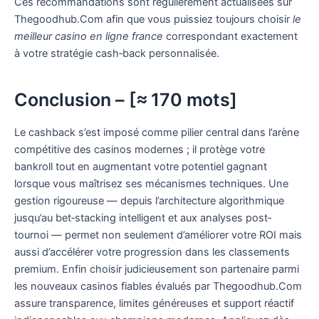
Ces recommandations sont régulièrement actualisées sur
Thegoodhub.Com afin que vous puissiez toujours choisir
le
meilleur casino en ligne france
correspondant exactement
à votre stratégie cash‑back personnalisée.
Conclusion – [≈ 170 mots]
Le cashback s’est imposé comme pilier central dans l’arène
compétitive des casinos modernes ; il protège votre
bankroll tout en augmentant votre potentiel gagnant
lorsque vous maîtrisez ses mécanismes techniques. Une
gestion rigoureuse — depuis l’architecture algorithmique
jusqu’au bet‑stacking intelligent et aux analyses post‐
tournoi — permet non seulement d’améliorer votre ROI mais
aussi d’accélérer votre progression dans les classements
premium. Enfin choisir judicieusement son partenaire parmi
les nouveaux casinos fiables évalués par Thegoodhub.Com
assure transparence, limites généreuses et support réactif