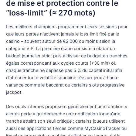
de mise et protection contre le
“loss‑limit” (≈ 270 mots)
Les meilleurs champions programment leurs sessions pour
que leurs pertes n’activent jamais le loss‑limit fixé par le
casino – souvent autour de €2 000 ou moins selon la
catégorie VIP. La première étape consiste à établir un
budget journalier strict puis à diviser ce budget en tranches
égales correspondant aux cycles courts (<30 min) où
chaque tranche ne dépasse pas 5 % du capital initial afin
d’atténuer toute volatilité soudaine liée aux jeux à haute
variance comme le baccarat ou certains slots progressive
jackpot .
Des outils internes proposent généralement une fonction «
alertes perte » qui déclenche une notification lorsqu’une
tranche atteint son seuil critique ; certains joueurs utilisent
aussi des applications tierces comme MyCasinoTracker ou
Excel macro‑scripts capables d’afficher en temps réel le