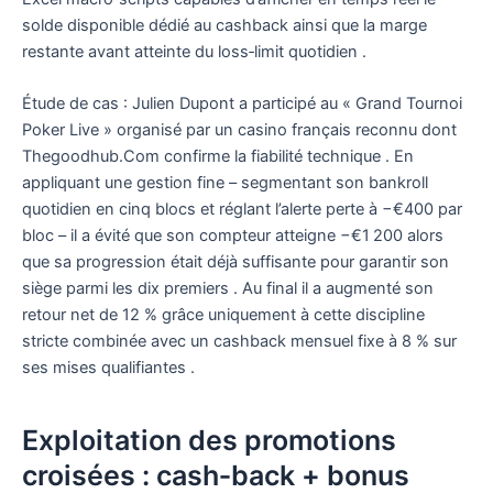
solde disponible dédié au cashback ainsi que la marge
restante avant atteinte du loss‑limit quotidien .
Étude de cas : Julien Dupont a participé au « Grand Tournoi
Poker Live » organisé par un casino français reconnu dont
Thegoodhub.Com confirme la fiabilité technique . En
appliquant une gestion fine – segmentant son bankroll
quotidien en cinq blocs et réglant l’alerte perte à −€400 par
bloc – il a évité que son compteur atteigne −€1 200 alors
que sa progression était déjà suffisante pour garantir son
siège parmi les dix premiers . Au final il a augmenté son
retour net de 12 % grâce uniquement à cette discipline
stricte combinée avec un cashback mensuel fixe à 8 % sur
ses mises qualifiantes .
Exploitation des promotions
croisées : cash‑back + bonus