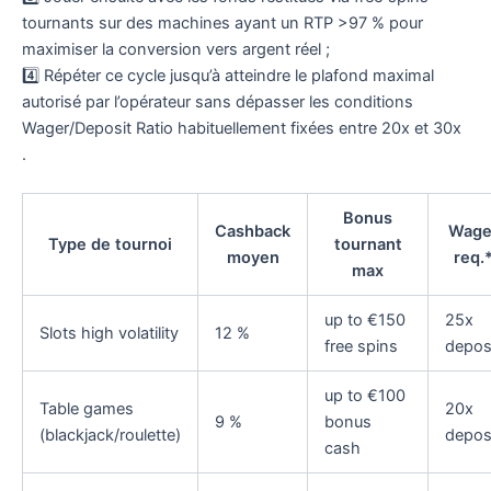
tournants sur des machines ayant un RTP >97 % pour
maximiser la conversion vers argent réel ;
4️⃣ Répéter ce cycle jusqu’à atteindre le plafond maximal
autorisé par l’opérateur sans dépasser les conditions
Wager/Deposit Ratio habituellement fixées entre 20x et 30x
.
Bonus
Cashback
Wage
Type de tournoi
tournant
moyen
req.
max
up to €150
25x
Slots high volatility
12 %
free spins
depos
up to €100
Table games
20x
9 %
bonus
(blackjack/roulette)
depos
cash