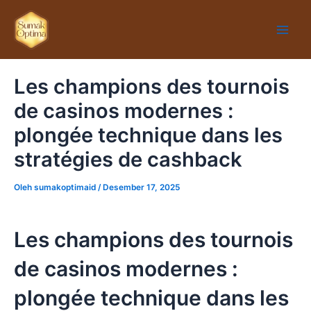
Lewati
Main
ke
Men
konten
Les champions des tournois
de casinos modernes :
plongée technique dans les
stratégies de cashback
Oleh
sumakoptimaid
/
Desember 17, 2025
Les champions des tournois
de casinos modernes :
plongée technique dans les