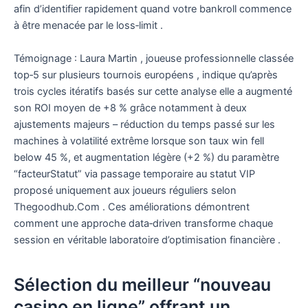
afin d’identifier rapidement quand votre bankroll commence
à être menacée par le loss‑limit .
Témoignage : Laura Martin , joueuse professionnelle classée
top‐5 sur plusieurs tournois européens , indique qu’après
trois cycles itératifs basés sur cette analyse elle a augmenté
son ROI moyen de +8 % grâce notamment à deux
ajustements majeurs – réduction du temps passé sur les
machines à volatilité extrême lorsque son taux win fell
below 45 %, et augmentation légère (+2 %) du paramètre
“facteurStatut” via passage temporaire au statut VIP
proposé uniquement aux joueurs réguliers selon
Thegoodhub.Com . Ces améliorations démontrent
comment une approche data‐driven transforme chaque
session en véritable laboratoire d’optimisation financière .
Sélection du meilleur “nouveau
casino en ligne” offrant un