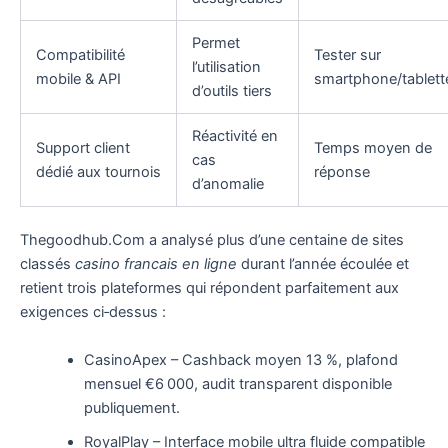
Permet
Compatibilité
Tester sur
l’utilisation
mobile & API
smartphone/tablett
d’outils tiers
Réactivité en
Support client
Temps moyen de
cas
dédié aux tournois
réponse
d’anomalie
Thegoodhub.Com a analysé plus d’une centaine de sites
classés
casino francais en ligne
durant l’année écoulée et
retient trois plateformes qui répondent parfaitement aux
exigences ci‑dessus :
CasinoApex – Cashback moyen 13 %, plafond
mensuel €6 000, audit transparent disponible
publiquement.
RoyalPlay – Interface mobile ultra fluide compatible