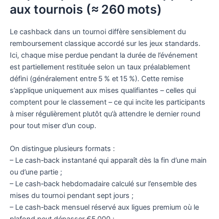
aux tournois (≈ 260 mots)
Le cashback dans un tournoi diffère sensiblement du
remboursement classique accordé sur les jeux standards.
Ici, chaque mise perdue pendant la durée de l’événement
est partiellement restituée selon un taux préalablement
défini (généralement entre 5 % et 15 %). Cette remise
s’applique uniquement aux mises qualifiantes – celles qui
comptent pour le classement – ce qui incite les participants
à miser régulièrement plutôt qu’à attendre le dernier round
pour tout miser d’un coup.
On distingue plusieurs formats :
– Le cash‑back instantané qui apparaît dès la fin d’une main
ou d’une partie ;
– Le cash‑back hebdomadaire calculé sur l’ensemble des
mises du tournoi pendant sept jours ;
– Le cash‑back mensuel réservé aux ligues premium où le