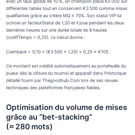
avec un taux global de 10 %, un champion place €5 000 sur
différentes tables tout en conservant €3 500 comme mises
qualifiantes grâce au critère MQ ≥ 70%. Son statut VIP lui
octroie un facteurStatut de 1,20 et il joue pendant les deux
dernières heures sur une durée totale de 8 heures
(coeffTemps = 0,25). Le calcul donne :
Cashback = 0,10 × (€3 500 × 1,20) × 0,25 ≈ €105
Ce montant est crédité automatiquement au portefeuille du
joueur dès la clôture du tournoi et apparaît dans l’historique
détaillé fourni par Thegoodhub.Com lors de ses revues
techniques des plateformes françaises fiables.
Optimisation du volume de mises
grâce au “bet‑stacking”
(≈ 280 mots)