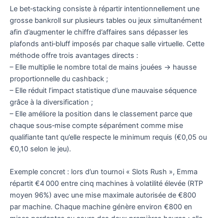
Le bet‑stacking consiste à répartir intentionnellement une
grosse bankroll sur plusieurs tables ou jeux simultanément
afin d’augmenter le chiffre d’affaires sans dépasser les
plafonds anti‑bluff imposés par chaque salle virtuelle. Cette
méthode offre trois avantages directs :
– Elle multiplie le nombre total de mains jouées → hausse
proportionnelle du cashback ;
– Elle réduit l’impact statistique d’une mauvaise séquence
grâce à la diversification ;
– Elle améliore la position dans le classement parce que
chaque sous‑mise compte séparément comme mise
qualifiante tant qu’elle respecte le minimum requis (€0,05 ou
€0,10 selon le jeu).
Exemple concret : lors d’un tournoi « Slots Rush », Emma
répartit €4 000 entre cinq machines à volatilité élevée (RT​P
moyen 96%) avec une mise maximale autorisée de €800
par machine. Chaque machine génère environ €800 en