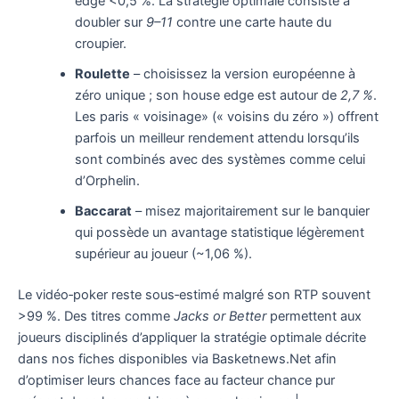
edge <0,5 %. La stratégie optimale consiste à
doubler sur
9–11
contre une carte haute du
croupier.
Roulette
– choisissez la version européenne à
zéro unique ; son house edge est autour de
2,7 %
.
Les paris « voisinage» (« voisins du zéro ») offrent
parfois un meilleur rendement attendu lorsqu’ils
sont combinés avec des systèmes comme celui
d’Orphelin.
Baccarat
– misez majoritairement sur le banquier
qui possède un avantage statistique légèrement
supérieur au joueur (~1,06 %).
Le vidéo‑poker reste sous‑estimé malgré son RTP souvent
>99 %. Des titres comme
Jacks or Better
permettent aux
joueurs disciplinés d’appliquer la stratégie optimale décrite
dans nos fiches disponibles via Basketnews.Net afin
d’optimiser leurs chances face au facteur chance pur