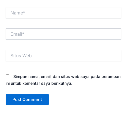
Name*
Email*
Situs
Web
Simpan nama, email, dan situs web saya pada peramban
ini untuk komentar saya berikutnya.