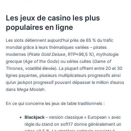
Les jeux de casino les plus
populaires en ligne
Les slots détiennent aujourd’hui près de 65 % du trafic
mondial grâce à leurs thématiques variées – pirates
modernes (
Pirate Gold Deluxe
, RTP≈96,5 %), mythologie
grecque (
Age of the Gods
) ou séries cultes (
Game of
Thrones
, volatilité élevée). La plupart offrent entre 20 et 30
lignes payantes, plusieurs multiplicateurs progressifs ainsi
qu’un jackpot progressif pouvant dépasser le million d’euros
dans
Mega Moolah
.
En ce qui concerne les jeux de table traditionnels :
Blackjack
– version classique « European » avec
règle du stand on soft17 donne généralement un