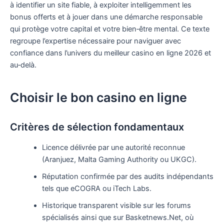
à identifier un site fiable, à exploiter intelligemment les
bonus offerts et à jouer dans une démarche responsable
qui protège votre capital et votre bien‑être mental. Ce texte
regroupe l’expertise nécessaire pour naviguer avec
confiance dans l’univers du meilleur casino en ligne 2026 et
au‑delà.
Choisir le bon casino en ligne
Critères de sélection fondamentaux
Licence délivrée par une autorité reconnue
(Aranjuez, Malta Gaming Authority ou UKGC).
Réputation confirmée par des audits indépendants
tels que eCOGRA ou iTech Labs.
Historique transparent visible sur les forums
spécialisés ainsi que sur Basketnews.Net, où