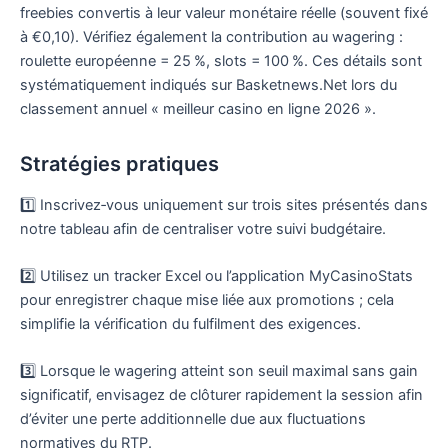
freebies convertis à leur valeur monétaire réelle (souvent fixé
à €0,10). Vérifiez également la contribution au wagering :
roulette européenne = 25 %, slots = 100 %. Ces détails sont
systématiquement indiqués sur Basketnews.Net lors du
classement annuel « meilleur casino en ligne 2026 ».
Stratégies pratiques
1️⃣ Inscrivez‑vous uniquement sur trois sites présentés dans
notre tableau afin de centraliser votre suivi budgétaire.
2️⃣ Utilisez un tracker Excel ou l’application MyCasinoStats
pour enregistrer chaque mise liée aux promotions ; cela
simplifie la vérification du fulfilment des exigences.
3️⃣ Lorsque le wagering atteint son seuil maximal sans gain
significatif, envisagez de clôturer rapidement la session afin
d’éviter une perte additionnelle due aux fluctuations
normatives du RTP.