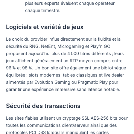
plusieurs experts évaluent chaque opérateur
chaque trimestre.
Logiciels et variété de jeux
Le choix du provider influe directement sur la fluidité et la
sécurité du RNG. NetEnt, Microgaming et Play’n GO
proposent aujourd’hui plus de 4 000 titres différents ; leurs
jeux affichent généralement un RTP moyen compris entre
96 % et 98 %. Un bon site offre également une bibliothèque
équilibrée : slots modernes, tables classiques et live dealer
alimentés par Evolution Gaming ou Pragmatic Play pour
garantir une expérience immersive sans latence notable.
Sécurité des transactions
Les sites fiables utilisent un cryptage SSL AES‑256 bits pour
toutes les communications client/serveur ainsi que des
protocoles PCI DSS lorsqu’ils manipulent les cartes