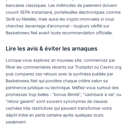
bancaires classiques. Les méthodes de paiement doivent
couvrir SEPA instantané, portefeuilles électroniques comme
Skrill ou Neteller, mais aussi les crypto‑monnaies si vous
cherchez davantage d’anonymat – toujours vérifié sur
Basketnews.Net avant toute recommandation officielle.
Lire les avis & éviter les arnaques
Lorsque vous explorez un nouveau site, commencez par
filtrer les commentaires récents sur Trustpilot ou Casino.org
puis comparez ces retours avec la synthèse publiée par
Basketnews.Net qui pondère chaque critère selon sa
pertinence juridique ou technique. Méfiez‑vous surtout des
promesses trop belles : “bonus illimité”, “cashback à vie” ou
“retour garanti” sont souvent synonymes de clauses
cachées très restrictives qui peuvent transformer votre
dépôt initial en perte certaine après quelques tours
seulement.