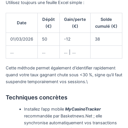
Utilisez toujours une feuille Excel simple :
Dépôt
Gain/perte
Solde
Date
(€)
(€)
cumulé (€)
01/03/2026
50
-12
38
…
…
… │ …
Cette méthode permet également d’identifier rapidement
quand votre taux gagnant chute sous <30 %, signe qu’il faut
suspendre temporairement vos sessions.\
Techniques concrètes
Installez l’app mobile
MyCasinoTracker
recommandée par Basketnews.Net ; elle
synchronise automatiquement vos transactions