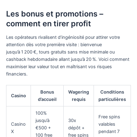
Les bonus et promotions –
comment en tirer profit
Les opérateurs rivalisent d’ingéniosité pour attirer votre
attention dès votre première visite : bienvenue
jusqu’à 1 200 €, tours gratuits sans mise minimale ou
cashback hebdomadaire allant jusqu’à 20 %. Voici comment
maximiser leur valeur tout en maîtrisant vos risques
financiers.
Bonus
Wagering
Conditions
Casino
d’accueil
requis
particulières
100%
Free spins
jusqu’à
30x
Casino
valables
€500 +
dépôt +
X
pendant 7
100 free
free spins