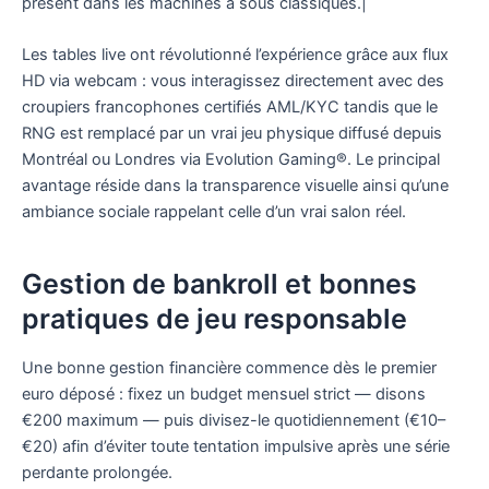
présent dans les machines à sous classiques.|
Les tables live ont révolutionné l’expérience grâce aux flux
HD via webcam : vous interagissez directement avec des
croupiers francophones certifiés AML/KYC tandis que le
RNG est remplacé par un vrai jeu physique diffusé depuis
Montréal ou Londres via Evolution Gaming®. Le principal
avantage réside dans la transparence visuelle ainsi qu’une
ambiance sociale rappelant celle d’un vrai salon réel.
Gestion de bankroll et bonnes
pratiques de jeu responsable
Une bonne gestion financière commence dès le premier
euro déposé : fixez un budget mensuel strict — disons
€200 maximum — puis divisez-le quotidiennement (€10–
€20) afin d’éviter toute tentation impulsive après une série
perdante prolongée.