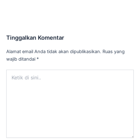
Tinggalkan Komentar
Alamat email Anda tidak akan dipublikasikan.
Ruas yang
wajib ditandai
*
Ketik
di
sini..