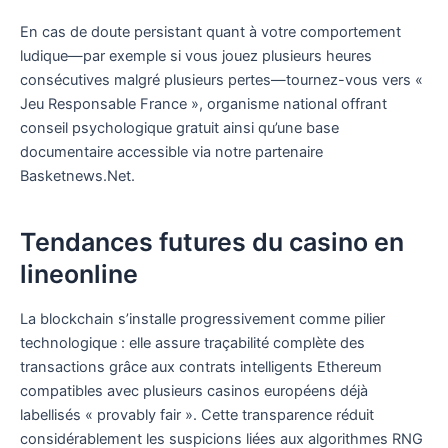
En cas de doute persistant quant à votre comportement
ludique—par exemple si vous jouez plusieurs heures
consécutives malgré plusieurs pertes—tournez-vous vers «
Jeu Responsable France », organisme national offrant
conseil psychologique gratuit ainsi qu’une base
documentaire accessible via notre partenaire
Basketnews.Net.
Tendances futures du casino en
line​online​
La blockchain s’installe progressivement comme pilier
technologique : elle assure traçabilité complète des
transactions grâce aux contrats intelligents Ethereum
compatibles avec plusieurs casinos européens déjà
labellisés « provably fair ». Cette transparence réduit
considérablement les suspicions liées aux algorithmes RNG