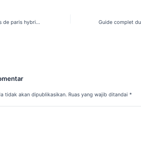
Pourquoi les sites de paris hybrides surpassent les plateformes casino‑only – focus sur les tournois, les bonus et les promotions
omentar
a tidak akan dipublikasikan.
Ruas yang wajib ditandai
*