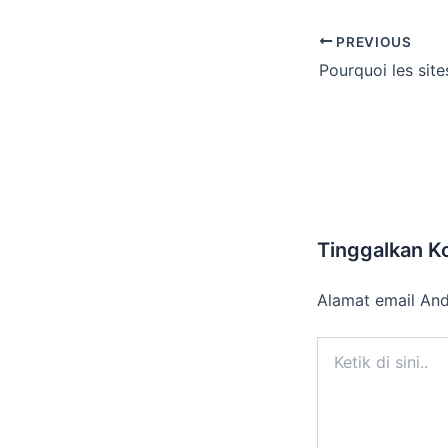
PREVIOUS
Tinggalkan K
Alamat email And
Ketik
di
sini..