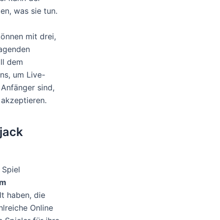
n, was sie tun.
önnen mit drei,
ragenden
all dem
ns, um Live-
 Anfänger sind,
akzeptieren.
jack
 Spiel
um
t haben, die
hlreiche Online