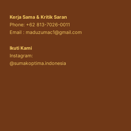
Kerja Sama & Kritik Saran
Phone: +62 813-7026-0011
Email :
maduzumac1@gmail.com
Ikuti Kami
Instagram:
@sumakoptima.indonesia