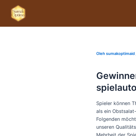
Lewati
ke
konten
Oleh
sumakoptimaid
Gewinnen
spielaut
Spieler können 
als ein Obstsala
Folgenden möchte
unseren Qualität
Mehrheit der Spie