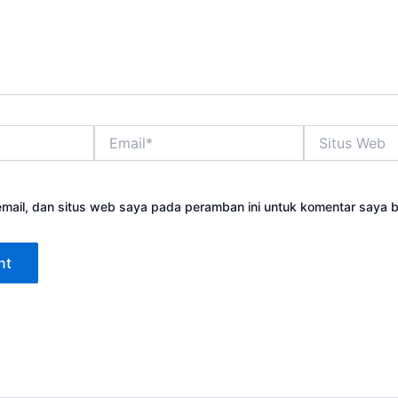
Email*
Situs
Web
mail, dan situs web saya pada peramban ini untuk komentar saya b