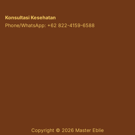
Konsultasi Kesehatan
Phone/WhatsApp: +62 822-4159-6588
Copyright © 2026 Master Eblie