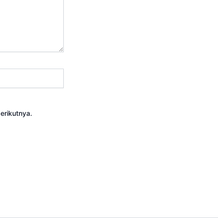
erikutnya.