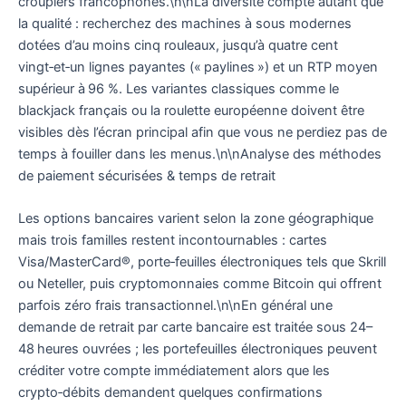
croupiers francophones.\n\nLa diversité compte autant que
la qualité : recherchez des machines à sous modernes
dotées d’au moins cinq rouleaux, jusqu’à quatre cent
vingt‑et‑un lignes payantes (« paylines ») et un RTP moyen
supérieur à 96 %. Les variantes classiques comme le
blackjack français ou la roulette européenne doivent être
visibles dès l’écran principal afin que vous ne perdiez pas de
temps à fouiller dans les menus.\n\nAnalyse des méthodes
de paiement sécurisées & temps de retrait
Les options bancaires varient selon la zone géographique
mais trois familles restent incontournables : cartes
Visa/MasterCard®, porte‑feuilles électroniques tels que Skrill
ou Neteller, puis cryptomonnaies comme Bitcoin qui offrent
parfois zéro frais transactionnel.\n\nEn général une
demande de retrait par carte bancaire est traitée sous 24–
48 heures ouvrées ; les portefeuilles électroniques peuvent
créditer votre compte immédiatement alors que les
crypto‑débits demandent quelques confirmations