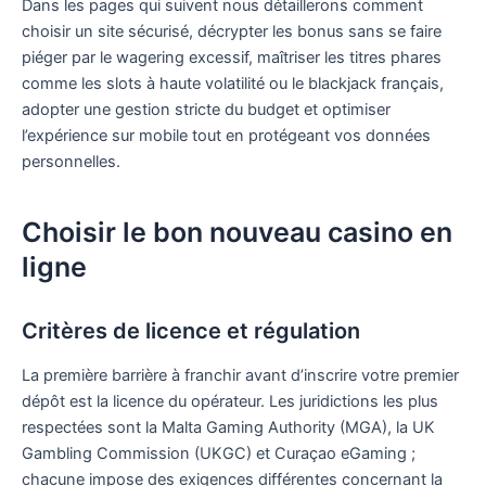
Dans les pages qui suivent nous détaillerons comment
choisir un site sécurisé, décrypter les bonus sans se faire
piéger par le wagering excessif, maîtriser les titres phares
comme les slots à haute volatilité ou le blackjack français,
adopter une gestion stricte du budget et optimiser
l’expérience sur mobile tout en protégeant vos données
personnelles.
Choisir le bon nouveau casino en
ligne
Critères de licence et régulation
La première barrière à franchir avant d’inscrire votre premier
dépôt est la licence du opérateur. Les juridictions les plus
respectées sont la Malta Gaming Authority (MGA), la UK
Gambling Commission (UKGC) et Curaçao eGaming ;
chacune impose des exigences différentes concernant la