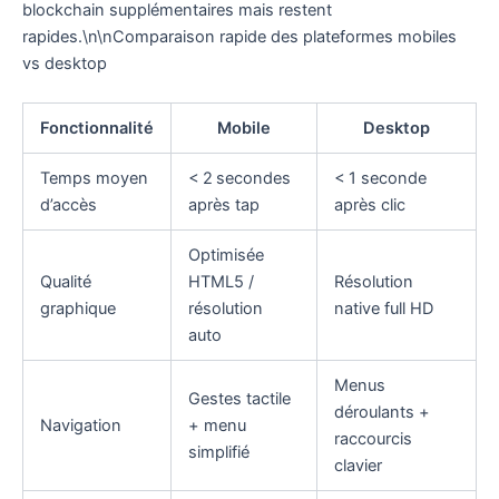
blockchain supplémentaires mais restent
rapides.\n\nComparaison rapide des plateformes mobiles
vs desktop
Fonctionnalité
Mobile
Desktop
Temps moyen
< 2 secondes
< 1 seconde
d’accès
après tap
après clic
Optimisée
Qualité
HTML5 /
Résolution
graphique
résolution
native full HD
auto
Menus
Gestes tactile
déroulants +
Navigation
+ menu
raccourcis
simplifié
clavier