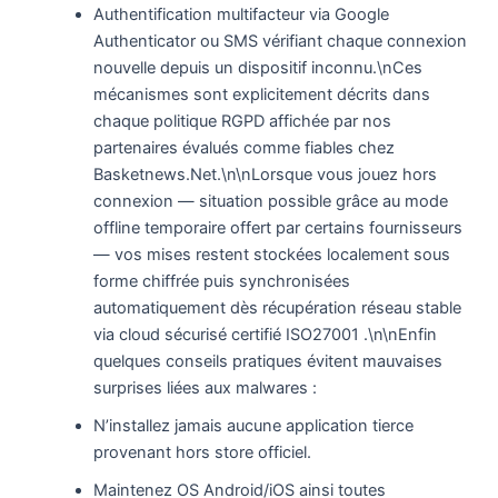
Authentification multifacteur via Google
Authenticator ou SMS vérifiant chaque connexion
nouvelle depuis un dispositif inconnu.\nCes
mécanismes sont explicitement décrits dans
chaque politique RGPD affichée par nos
partenaires évalués comme fiables chez
Basketnews.Net.\n\nLorsque vous jouez hors
connexion — situation possible grâce au mode
offline temporaire offert par certains fournisseurs
— vos mises restent stockées localement sous
forme chiffrée puis synchronisées
automatiquement dès récupération réseau stable
via cloud sécurisé certifié ISO27001 .\n\nEnfin
quelques conseils pratiques évitent mauvaises
surprises liées aux malwares :
N’installez jamais aucune application tierce
provenant hors store officiel.
Maintenez OS Android/iOS ainsi toutes