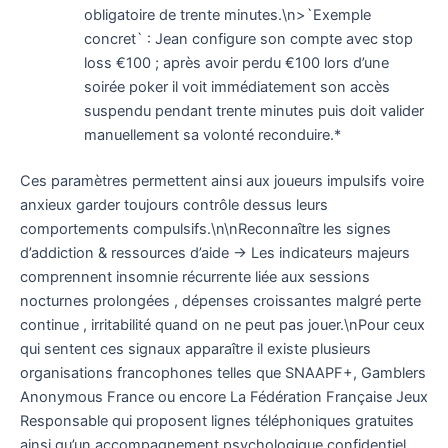
obligatoire de trente minutes.\n>`Exemple
concret` : Jean configure son compte avec stop
loss €100 ; après avoir perdu €100 lors d’une
soirée poker il voit immédiatement son accès
suspendu pendant trente minutes puis doit valider
manuellement sa volonté reconduire.*
Ces paramètres permettent ainsi aux joueurs impulsifs voire
anxieux garder toujours contrôle dessus leurs
comportements compulsifs.\n\nReconnaître les signes
d’addiction & ressources d’aide → Les indicateurs majeurs
comprennent insomnie récurrente liée aux sessions
nocturnes prolongées , dépenses croissantes malgré perte
continue , irritabilité quand on ne peut pas jouer.\nPour ceux
qui sentent ces signaux apparaître il existe plusieurs
organisations francophones telles que SNAAPF+, Gamblers
Anonymous France ou encore La Fédération Française Jeux
Responsable qui proposent lignes téléphoniques gratuites
ainsi qu’un accompagnement psychologique confidentiel.