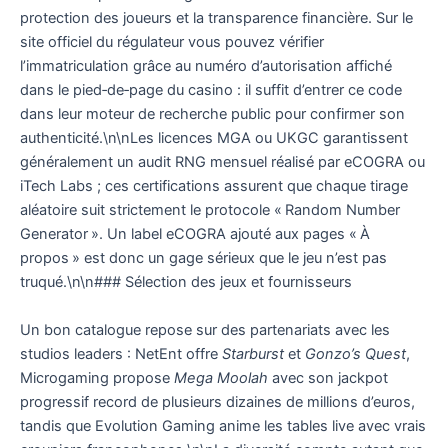
protection des joueurs et la transparence financière. Sur le
site officiel du régulateur vous pouvez vérifier
l’immatriculation grâce au numéro d’autorisation affiché
dans le pied‑de‑page du casino : il suffit d’entrer ce code
dans leur moteur de recherche public pour confirmer son
authenticité.\n\nLes licences MGA ou UKGC garantissent
généralement un audit RNG mensuel réalisé par eCOGRA ou
iTech Labs ; ces certifications assurent que chaque tirage
aléatoire suit strictement le protocole « Random Number
Generator ». Un label eCOGRA ajouté aux pages « À
propos » est donc un gage sérieux que le jeu n’est pas
truqué.\n\n### Sélection des jeux et fournisseurs
Un bon catalogue repose sur des partenariats avec les
studios leaders : NetEnt offre
Starburst
et
Gonzo’s Quest
,
Microgaming propose
Mega Moolah
avec son jackpot
progressif record de plusieurs dizaines de millions d’euros,
tandis que Evolution Gaming anime les tables live avec vrais