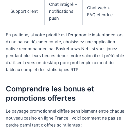
Chat intégré +
Chat web +
Support client
notifications
FAQ étendue
push
En pratique, si votre priorité est l’ergonomie instantanée lors
d’une pause déjeuner courte, choisissez une application
native recommandée par Basketnews.Net ; si vous jouez
pendant plusieurs heures depuis votre salon il est préférable
d’utiliser la version desktop pour profiter pleinement du
tableau complet des statistiques RTP.
Comprendre les bonus et
promotions offertes
Le paysage promotionnel diffère sensiblement entre chaque
nouveau casino en ligne France ; voici comment ne pas se
perdre parmi tant d’offres scintillantes :