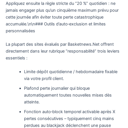
Appliquez ensuite la règle stricte du “20 %” quotidien : ne
jamais engager plus qu’un cinquième maximum prévu pour
cette journée afin éviter toute perte catastrophique
accumulée.\n\n### Outils d’auto‑exclusion et limites
personnalisées
La plupart des sites évalués par Basketnews.Net offrent
directement dans leur rubrique “responsabilité” trois leviers
essentiels :
Limite dépôt quotidienne / hebdomadaire fixable
via votre profil client.
Plafond perte journalier qui bloque
automatiquement toutes nouvelles mises dès
atteinte.
Fonction auto‑block temporel activable après X
pertes consécutives – typiquement cinq mains
perdues au blackjack déclenchent une pause