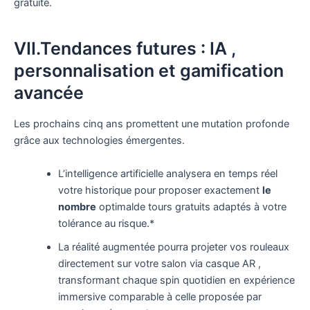
gratuite.
VII.Tendances futures : IA ,
personnalisation et gamification
avancée
Les prochains cinq ans promettent une mutation profonde
grâce aux technologies émergentes.
L’intelligence artificielle analysera en temps réel
votre historique pour proposer exactement
le
nombre
optimalde tours gratuits adaptés à votre
tolérance au risque.*
La réalité augmentée pourra projeter vos rouleaux
directement sur votre salon via casque AR ,
transformant chaque spin quotidien en expérience
immersive comparable à celle proposée par