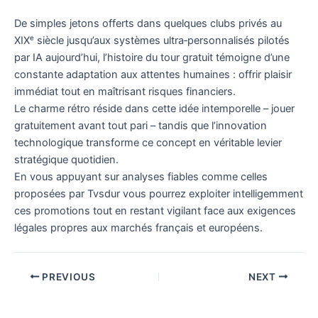
De simples jetons offerts dans quelques clubs privés au
XIXᵉ siècle jusqu’aux systèmes ultra‑personnalisés pilotés
par IA aujourd’hui, l’histoire du tour gratuit témoigne d’une
constante adaptation aux attentes humaines : offrir plaisir
immédiat tout en maîtrisant risques financiers.
Le charme rétro réside dans cette idée intemporelle ­– jouer
gratuitement avant tout pari ­– tandis que l’innovation
technologique transforme ce concept en véritable levier
stratégique quotidien.
En vous appuyant sur analyses fiables comme celles
proposées par Tvsd​ur vous pourrez exploiter intelligemment
ces promotions tout en restant vigilant face aux exigences
légales propres aux marchés français et européens.
PREVIOUS
NEXT