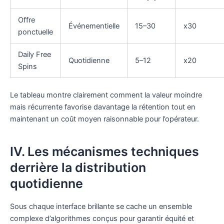
Offre
Événementielle
15–30
x30
ponctuelle
Daily Free
Quotidienne
5–12
x20
Spins
Le tableau montre clairement comment la valeur moindre
mais récurrente favorise davantage la rétention tout en
maintenant un coût moyen raisonnable pour l’opérateur.
IV. Les mécanismes techniques
derrière la distribution
quotidienne
Sous chaque interface brillante se cache un ensemble
complexe d’algorithmes conçus pour garantir équité et