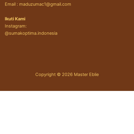
Email :
maduzumac1@gmail.com
Ikuti Kami
Instagram:
@sumakoptima.indonesia
Copyright © 2026 Master Eblie