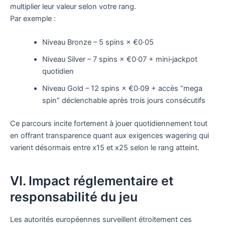
multiplier leur valeur selon votre rang.
Par exemple :
Niveau Bronze – 5 spins × €0·05
Niveau Silver – 7 spins × €0·07 + mini‐jackpot
quotidien
Niveau Gold – 12 spins × €0·09 + accès “mega
spin” déclenchable après trois jours consécutifs
Ce parcours incite fortement à jouer quotidiennement tout
en offrant transparence quant aux exigences wagering qui
varient désormais entre x15 et x25 selon le rang atteint.
VI. Impact réglementaire et
responsabilité du jeu
Les autorités européennes surveillent étroitement ces