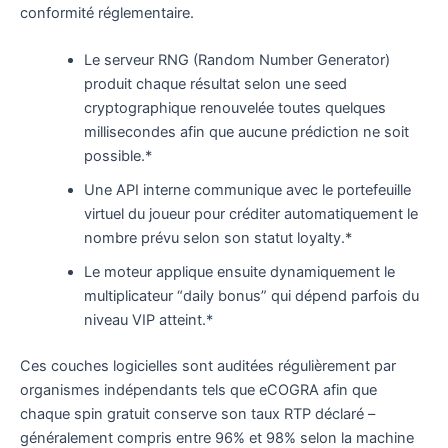
conformité réglementaire.
Le serveur RNG (Random Number Generator)
produit chaque résultat selon une seed
cryptographique renouvelée toutes quelques
millisecondes afin que aucune prédiction ne soit
possible.*
Une API interne communique avec le portefeuille
virtuel du joueur pour créditer automatiquement le
nombre prévu selon son statut loyalty.*
Le moteur applique ensuite dynamiquement le
multiplicateur “daily bonus” qui dépend parfois du
niveau VIP atteint.*
Ces couches logicielles sont auditées régulièrement par
organismes indépendants tels que eCOGRA afin que
chaque spin gratuit conserve son taux RTP déclaré –
généralement compris entre 96% et 98% selon la machine