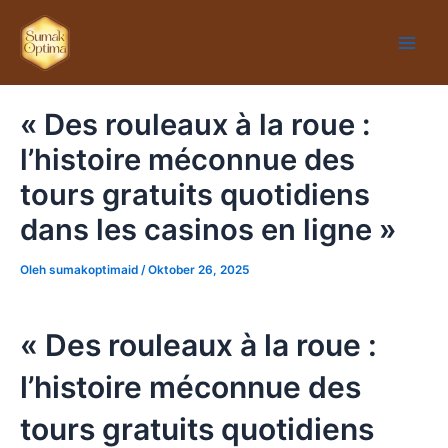
Lewati
Main
ke
Men
konten
« Des rouleaux à la roue :
l’histoire méconnue des
tours gratuits quotidiens
dans les casinos en ligne »
Oleh
sumakoptimaid
/
Oktober 26, 2025
« Des rouleaux à la roue :
l’histoire méconnue des
tours gratuits quotidiens