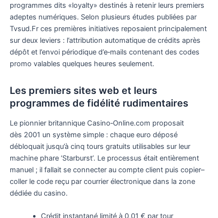
programmes dits «loyalty» destinés à retenir leurs premiers
adeptes numériques. Selon plusieurs études publiées par
Tvsud.Fr ces premières initiatives reposaient principalement
sur deux leviers : l’attribution automatique de crédits après
dépôt et l’envoi périodique d’e‑mails contenant des codes
promo valables quelques heures seulement.
Les premiers sites web et leurs
programmes de fidélité rudimentaires
Le pionnier britannique Casino‑Online.com proposait
dès 2001 un système simple : chaque euro déposé
débloquait jusqu’à cinq tours gratuits utilisables sur leur
machine phare ‘Starburst’. Le processus était entièrement
manuel ; il fallait se connecter au compte client puis copier–
coller le code reçu par courrier électronique dans la zone
dédiée du casino.
Crédit instantané limité à 0,01 € par tour