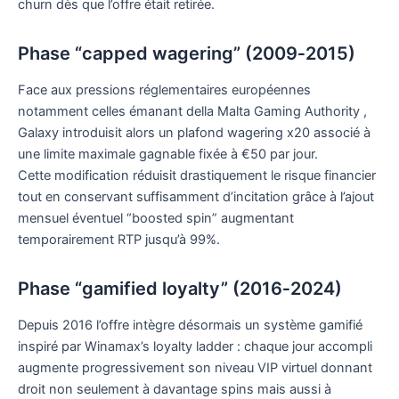
churn dès que l’offre était retirée.
Phase “capped wagering” (2009‑2015)
Face aux pressions réglementaires européennes
notamment celles émanant della Malta Gaming Authority ,
Galaxy introduisit alors un plafond wagering x20 associé à
une limite maximale gagnable fixée à €50 par jour.
Cette modification réduisit drastiquement le risque financier
tout en conservant suffisamment d’incitation grâce à l’ajout
mensuel éventuel “boosted spin” augmentant
temporairement RTP jusqu’à 99%.
Phase “gamified loyalty” (2016‑2024)
Depuis 2016 l’offre intègre désormais un système gamifié
inspiré par Winamax’s loyalty ladder : chaque jour accompli
augmente progressivement son niveau VIP virtuel donnant
droit non seulement à davantage spins mais aussi à