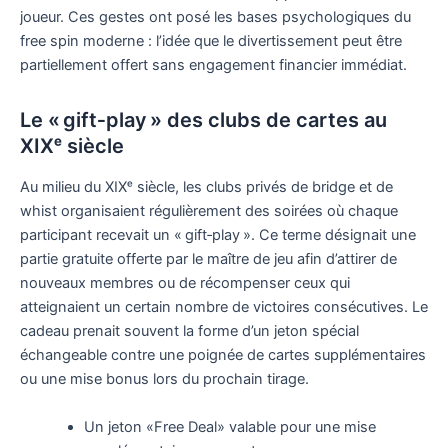
joueur. Ces gestes ont posé les bases psychologiques du
free spin moderne : l’idée que le divertissement peut être
partiellement offert sans engagement financier immédiat.
Le « gift‑play » des clubs de cartes au
XIXᵉ siècle
Au milieu du XIXᵉ siècle, les clubs privés de bridge et de
whist organisaient régulièrement des soirées où chaque
participant recevait un « gift‑play ». Ce terme désignait une
partie gratuite offerte par le maître de jeu afin d’attirer de
nouveaux membres ou de récompenser ceux qui
atteignaient un certain nombre de victoires consécutives. Le
cadeau prenait souvent la forme d’un jeton spécial
échangeable contre une poignée de cartes supplémentaires
ou une mise bonus lors du prochain tirage.
Un jeton «Free Deal» valable pour une mise