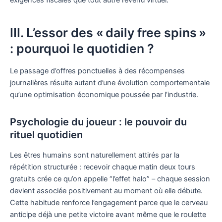
exigences fiscales que tout autre revenu virtuel.
III. L’essor des « daily free spins »
: pourquoi le quotidien ?
Le passage d’offres ponctuelles à des récompenses
journalières résulte autant d’une évolution comportementale
qu’une optimisation économique poussée par l’industrie.
Psychologie du joueur : le pouvoir du
rituel quotidien
Les êtres humains sont naturellement attirés par la
répétition structurée : recevoir chaque matin deux tours
gratuits crée ce qu’on appelle “l’effet halo” – chaque session
devient associée positivement au moment où elle débute.
Cette habitude renforce l’engagement parce que le cerveau
anticipe déjà une petite victoire avant même que le roulette