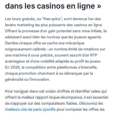
dans les casinos en ligne »
Les tours gratuits, ou “free spins”, sont devenus l’un des
leviers marketing les plus puissants des casinos en ligne.
Offrant la promesse d’un gain potentiel sans mise initiale, ils
séduisent aussi bien les novices que les joueurs aguerris.
Derrière chaque offre se cache une mécanique
soigneusement calibrée : un nombre limité de rotations sur
une machine à sous précise, souvent assorti d’un RTP
avantageux et d’une volatilité adaptée au profil du joueur.
En 2026, la compétition entre plateformes s’intensifie,
chaque promotion cherchant à se démarquer par la
générosité ou l’innovation.
Pour naviguer dans cet océan d’offres et identifier celles qui
offrent le meilleur rapport risque‑récompense, il est essentiel
de s’appuyer sur des comparateurs fiables. Découvrez les
meilleurs site de paris sportifs
pour comparer les offres les