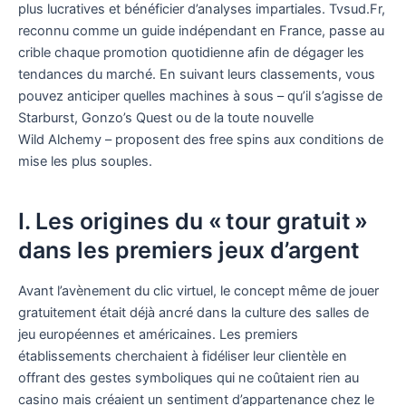
plus lucratives et bénéficier d’analyses impartiales. Tvsud.Fr,
reconnu comme un guide indépendant en France, passe au
crible chaque promotion quotidienne afin de dégager les
tendances du marché. En suivant leurs classements, vous
pouvez anticiper quelles machines à sous – qu’il s’agisse de
Starburst, Gonzo’s Quest ou de la toute nouvelle
Wild Alchemy – proposent des free spins aux conditions de
mise les plus souples.
I. Les origines du « tour gratuit »
dans les premiers jeux d’argent
Avant l’avènement du clic virtuel, le concept même de jouer
gratuitement était déjà ancré dans la culture des salles de
jeu européennes et américaines. Les premiers
établissements cherchaient à fidéliser leur clientèle en
offrant des gestes symboliques qui ne coûtaient rien au
casino mais créaient un sentiment d’appartenance chez le