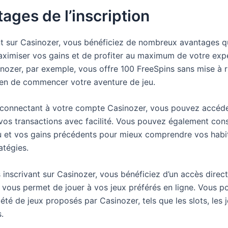
ages de l’inscription
nt sur Casinozer, vous bénéficiez de nombreux avantages q
ximiser vos gains et de profiter au maximum de votre expé
ozer, par exemple, vous offre 100 FreeSpins sans mise à ri
en de commencer votre aventure de jeu.
 connectant à votre compte Casinozer, vous pouvez accéde
vos transactions avec facilité. Vous pouvez également cons
eu et vos gains précédents pour mieux comprendre vos habi
atégies.
 inscrivant sur Casinozer, vous bénéficiez d’un accès dire
 vous permet de jouer à vos jeux préférés en ligne. Vous p
iété de jeux proposés par Casinozer, tels que les slots, les 
.