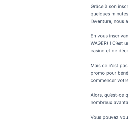
Grâce à son insc
quelques minutes
l’aventure, nous 
En vous inscriva
WAGER) ! C’est u
casino et de déc
Mais ce n’est pas
promo pour bénéf
commencer votre 
Alors, qu’est-ce 
nombreux avantage
Vous pouvez vous 