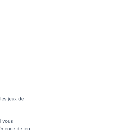
 les jeux de
i vous
rience de jeu.