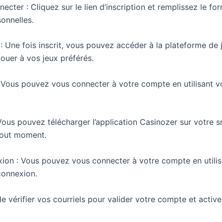
ecter : Cliquez sur le lien d’inscription et remplissez le fo
onnelles.
: Une fois inscrit, vous pouvez accéder à la plateforme de
ouer à vos jeux préférés.
: Vous pouvez vous connecter à votre compte en utilisant v
Vous pouvez télécharger l’application Casinozer sur votre 
 tout moment.
ion : Vous pouvez vous connecter à votre compte en utilis
connexion.
de vérifier vos courriels pour valider votre compte et active