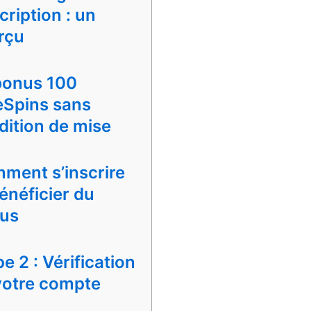
scription : un
rçu
bonus 100
eSpins sans
dition de mise
ment s’inscrire
énéficier du
us
e 2 : Vérification
votre compte