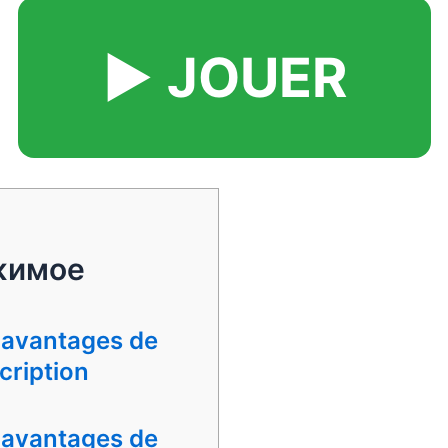
▶️ JOUER
жимое
 avantages de
scription
 avantages de