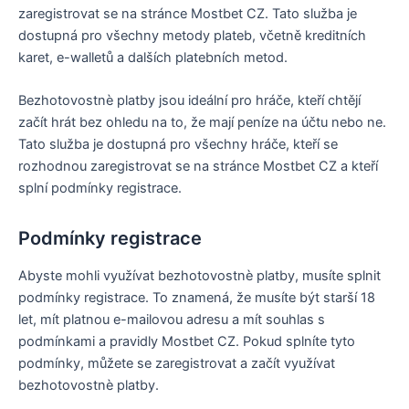
zaregistrovat se na stránce Mostbet CZ. Tato služba je
dostupná pro všechny metody plateb, včetně kreditních
karet, e-walletů a dalších platebních metod.
Bezhotovostnè platby jsou ideální pro hráče, kteří chtějí
začít hrát bez ohledu na to, že mají peníze na účtu nebo ne.
Tato služba je dostupná pro všechny hráče, kteří se
rozhodnou zaregistrovat se na stránce Mostbet CZ a kteří
splní podmínky registrace.
Podmínky registrace
Abyste mohli využívat bezhotovostnè platby, musíte splnit
podmínky registrace. To znamená, že musíte být starší 18
let, mít platnou e-mailovou adresu a mít souhlas s
podmínkami a pravidly Mostbet CZ. Pokud splníte tyto
podmínky, můžete se zaregistrovat a začít využívat
bezhotovostnè platby.