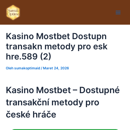
Lewati
Main
ke
Men
konten
Kasino Mostbet Dostupn
transakn metody pro esk
hre.589 (2)
Oleh
sumakoptimaid
/
Maret 24, 2026
Kasino Mostbet – Dostupné
transakční metody pro
české hráče