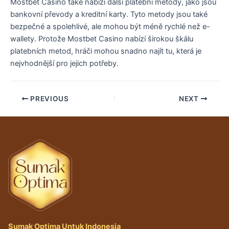
Mostbet Casino také nabízí další platební metody, jako jsou
bankovní převody a kreditní karty. Tyto metody jsou také
bezpečné a spolehlivé, ale mohou být méně rychlé než e-
wallety. Protože Mostbet Casino nabízí širokou škálu
platebních metod, hráči mohou snadno najít tu, která je
nejvhodnější pro jejich potřeby.
PREVIOUS
NEXT
Sumak Optima Untuk Indonesia