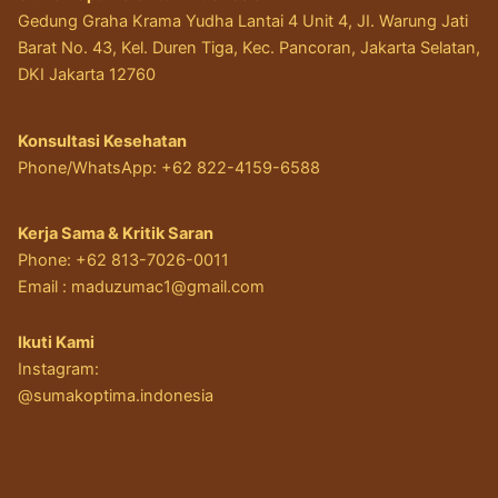
Gedung Graha Krama Yudha Lantai 4 Unit 4, JI. Warung Jati
Barat No. 43, Kel. Duren Tiga, Kec. Pancoran, Jakarta Selatan,
DKI Jakarta 12760
Konsultasi Kesehatan
Phone/WhatsApp: +62 822-4159-6588
Kerja Sama & Kritik Saran
Phone: +62 813-7026-0011
Email :
maduzumac1@gmail.com
Ikuti Kami
Instagram:
@sumakoptima.indonesia