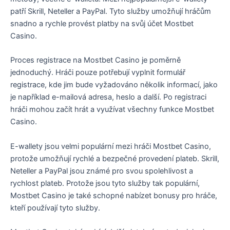
patří Skrill, Neteller a PayPal. Tyto služby umožňují hráčům
snadno a rychle provést platby na svůj účet Mostbet
Casino.
Proces registrace na Mostbet Casino je poměrně
jednoduchý. Hráči pouze potřebují vyplnit formulář
registrace, kde jim bude vyžadováno několik informací, jako
je například e-mailová adresa, heslo a další. Po registraci
hráči mohou začít hrát a využívat všechny funkce Mostbet
Casino.
E-wallety jsou velmi populární mezi hráči Mostbet Casino,
protože umožňují rychlé a bezpečné provedení plateb. Skrill,
Neteller a PayPal jsou známé pro svou spolehlivost a
rychlost plateb. Protože jsou tyto služby tak populární,
Mostbet Casino je také schopné nabízet bonusy pro hráče,
kteří používají tyto služby.