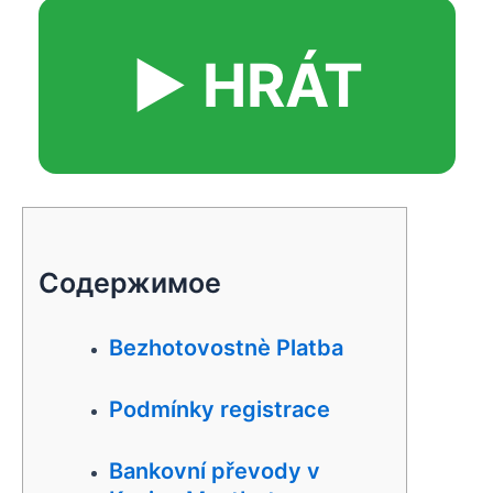
▶️ HRÁT
Содержимое
Bezhotovostnè Platba
Podmínky registrace
Bankovní převody v