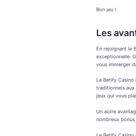
Bon jeu !
Les avan
En rejoignant le 
exceptionnelle. G
vous immerger da
Le Betify Casino 
traditionnels aux
jeux qui vous pla
Un autre avantag
nombreux bonus e
Le Betify Casino 