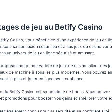
tages de jeu au Betify Casino
Betify Casino, vous bénéficiez d’une expérience de jeu en li
râce à sa connexion sécurisée et à ses jeux de casino vari
ns un univers de jeu en ligne sécurisé et amusant.
propose une grande variété de jeux de casino, allant des je
 jeux de machine à sous les plus modernes. Vous pouvez ains
isent le plus et jouer en ligne avec confiance.
e du Betify Casino est sa politique de bonus. Vous pouvez 
t promotions pour booster vos gains et améliorer votre ex
est également connu pour sa sécurité et sa confidentialité