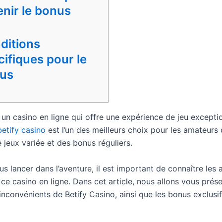
enir le bonus
ditions
cifiques pour le
us
un casino en ligne qui offre une expérience de jeu exceptio
betify casino
est l’un des meilleurs choix pour les amateurs d
 jeux variée et des bonus réguliers.
s lancer dans l’aventure, il est important de connaître les 
ce casino en ligne. Dans cet article, nous allons vous prése
inconvénients de Betify Casino, ainsi que les bonus exclusi