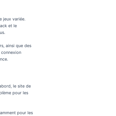
e jeux variée.
ack et le
us.
s, ainsi que des
a connexion
ance.
bord, le site de
oblème pour les
otamment pour les