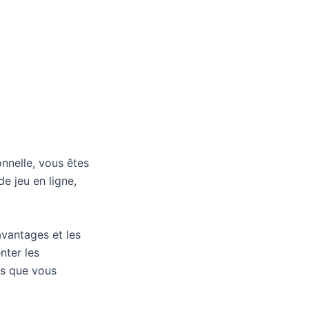
nnelle, vous êtes
e jeu en ligne,
avantages et les
nter les
fs que vous