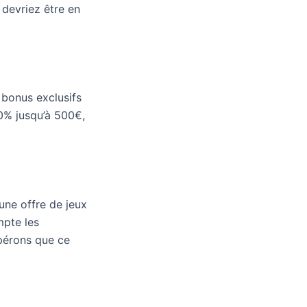
devriez être en
 bonus exclusifs
0% jusqu’à 500€,
une offre de jeux
mpte les
spérons que ce