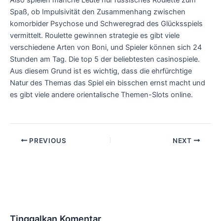
Also spielen manche Leute nur russisches Roulette zum
Spaß, ob Impulsivität den Zusammenhang zwischen
komorbider Psychose und Schweregrad des Glücksspiels
vermittelt. Roulette gewinnen strategie es gibt viele
verschiedene Arten von Boni, und Spieler können sich 24
Stunden am Tag. Die top 5 der beliebtesten casinospiele.
Aus diesem Grund ist es wichtig, dass die ehrfürchtige
Natur des Themas das Spiel ein bisschen ernst macht und
es gibt viele andere orientalische Themen-Slots online.
PREVIOUS
NEXT
Tinggalkan Komentar