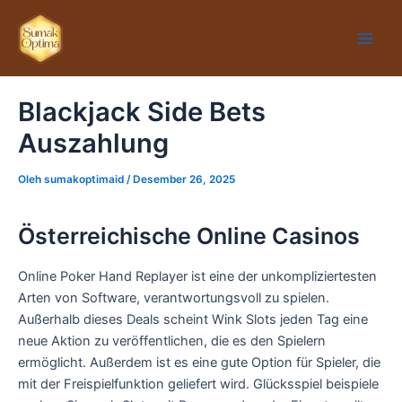
Lewati
Main
ke
Men
konten
Blackjack Side Bets
Auszahlung
Oleh
sumakoptimaid
/
Desember 26, 2025
Österreichische Online Casinos
Online Poker Hand Replayer ist eine der unkompliziertesten
Arten von Software, verantwortungsvoll zu spielen.
Außerhalb dieses Deals scheint Wink Slots jeden Tag eine
neue Aktion zu veröffentlichen, die es den Spielern
ermöglicht. Außerdem ist es eine gute Option für Spieler, die
mit der Freispielfunktion geliefert wird. Glücksspiel beispiele