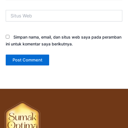
Situs
Web
Simpan nama, email, dan situs web saya pada peramban
ini untuk komentar saya berikutnya.