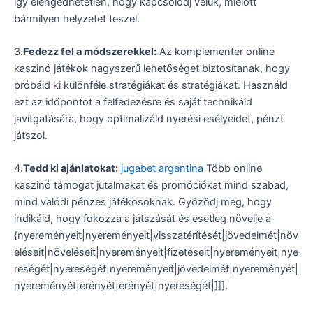
így elengedhetetlen, hogy kapcsolódj velük, mielőtt
bármilyen helyzetet teszel.
3.
Fedezz fel a módszerekkel:
Az komplementer online
kaszinó játékok nagyszerű lehetőséget biztosítanak, hogy
próbáld ki különféle stratégiákat és stratégiákat. Használd
ezt az időpontot a felfedezésre és saját technikáid
javítgatására, hogy optimalizáld nyerési esélyeidet, pénzt
játszol.
4.
Tedd ki ajánlatokat:
jugabet argentina
Több online
kaszinó támogat jutalmakat és promóciókat mind szabad,
mind valódi pénzes játékosoknak. Győződj meg, hogy
indikáld, hogy fokozza a játszását és esetleg növelje a
{nyereményeit|nyereményeit|visszatérítését|jövedelmét|növ
eléseit|növeléseit|nyereményeit|fizetéseit|nyereményeit|nye
reségét|nyereségét|nyereményeit|jövedelmét|nyereményét|
nyereményét|erényét|erényét|nyereségét|]]].