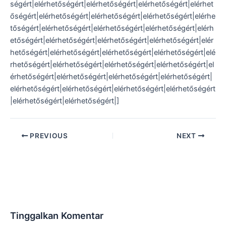
ségért|elérhetőségért|elérhetőségért|elérhetőségért|elérhet
őségért|elérhetőségért|elérhetőségért|elérhetőségért|elérhe
tőségért|elérhetőségért|elérhetőségért|elérhetőségért|elérh
etőségért|elérhetőségért|elérhetőségért|elérhetőségért|elér
hetőségért|elérhetőségért|elérhetőségért|elérhetőségért|elé
rhetőségért|elérhetőségért|elérhetőségért|elérhetőségért|el
érhetőségért|elérhetőségért|elérhetőségért|elérhetőségért|
elérhetőségért|elérhetőségért|elérhetőségért|elérhetőségért
|elérhetőségért|elérhetőségért|]
PREVIOUS
NEXT
Tinggalkan Komentar