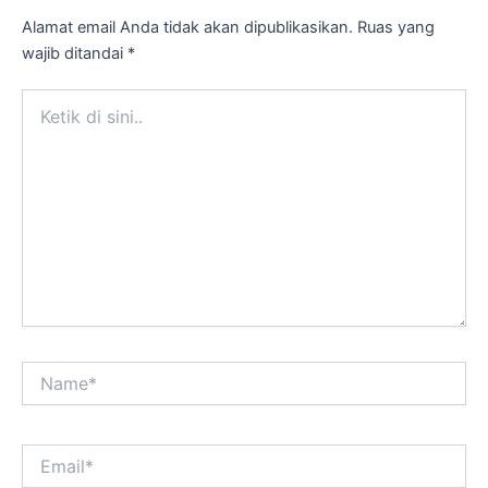
Alamat email Anda tidak akan dipublikasikan.
Ruas yang
wajib ditandai
*
Ketik
di
sini..
Name*
Email*