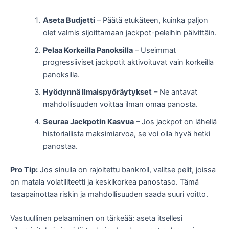
Aseta Budjetti
– Päätä etukäteen, kuinka paljon
olet valmis sijoittamaan jackpot-peleihin päivittäin.
Pelaa Korkeilla Panoksilla
– Useimmat
progressiiviset jackpotit aktivoituvat vain korkeilla
panoksilla.
Hyödynnä Ilmaispyöräytykset
– Ne antavat
mahdollisuuden voittaa ilman omaa panosta.
Seuraa Jackpotin Kasvua
– Jos jackpot on lähellä
historiallista maksimiarvoa, se voi olla hyvä hetki
panostaa.
Pro Tip:
Jos sinulla on rajoitettu bankroll, valitse pelit, joissa
on matala volatiliteetti ja keskikorkea panostaso. Tämä
tasapainottaa riskin ja mahdollisuuden saada suuri voitto.
Vastuullinen pelaaminen on tärkeää: aseta itsellesi