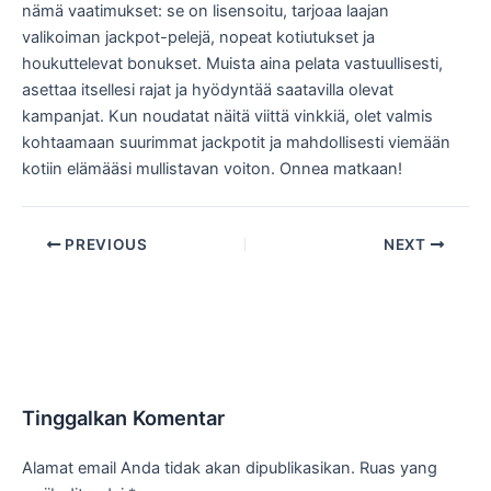
nämä vaatimukset: se on lisensoitu, tarjoaa laajan
valikoiman jackpot-pelejä, nopeat kotiutukset ja
houkuttelevat bonukset. Muista aina pelata vastuullisesti,
asettaa itsellesi rajat ja hyödyntää saatavilla olevat
kampanjat. Kun noudatat näitä viittä vinkkiä, olet valmis
kohtaamaan suurimmat jackpotit ja mahdollisesti viemään
kotiin elämääsi mullistavan voiton. Onnea matkaan!
PREVIOUS
NEXT
Tinggalkan Komentar
Alamat email Anda tidak akan dipublikasikan.
Ruas yang