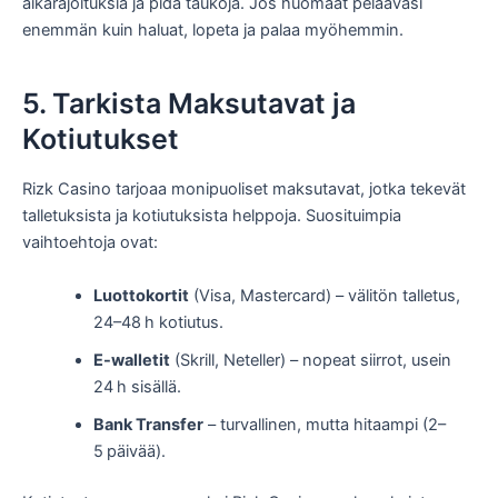
aikarajoituksia ja pidä taukoja. Jos huomaat pelaavasi
enemmän kuin haluat, lopeta ja palaa myöhemmin.
5. Tarkista Maksutavat ja
Kotiutukset
Rizk Casino tarjoaa monipuoliset maksutavat, jotka tekevät
talletuksista ja kotiutuksista helppoja. Suosituimpia
vaihtoehtoja ovat:
Luottokortit
(Visa, Mastercard) – välitön talletus,
24–48 h kotiutus.
E-walletit
(Skrill, Neteller) – nopeat siirrot, usein
24 h sisällä.
Bank Transfer
– turvallinen, mutta hitaampi (2–
5 päivää).