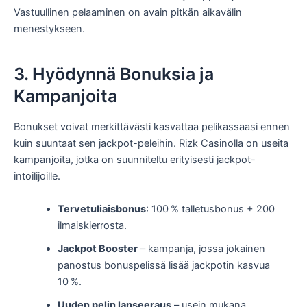
Vastuullinen pelaaminen on avain pitkän aikavälin
menestykseen.
3. Hyödynnä Bonuksia ja
Kampanjoita
Bonukset voivat merkittävästi kasvattaa pelikassaasi ennen
kuin suuntaat sen jackpot-peleihin. Rizk Casinolla on useita
kampanjoita, jotka on suunniteltu erityisesti jackpot-
intoilijoille.
Tervetuliaisbonus
: 100 % talletusbonus + 200
ilmaiskierrosta.
Jackpot Booster
– kampanja, jossa jokainen
panostus bonuspelissä lisää jackpotin kasvua
10 %.
Uuden pelin lanseeraus
– usein mukana