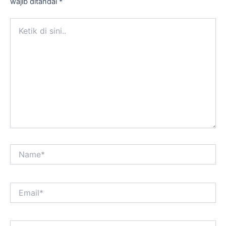
wajib ditandai
*
Ketik
di
sini..
Name*
Email*
Situs