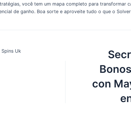
ratégias, você tem um mapa completo para transformar c
encial de ganho. Boa sorte e aproveite tudo o que o Solve
 Spins Uk
Secr
Bonos
con Ma
en