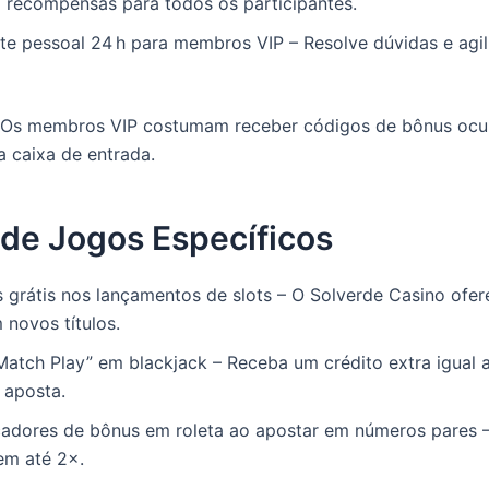
á recompensas para todos os participantes.
nte pessoal 24 h para membros VIP – Resolve dúvidas e agi
Os membros VIP costumam receber códigos de bônus ocult
a caixa de entrada.
 de Jogos Específicos
 grátis nos lançamentos de slots – O Solverde Casino ofer
 novos títulos.
atch Play” em blackjack – Receba um crédito extra igual 
 aposta.
icadores de bônus em roleta ao apostar em números pares 
em até 2×.