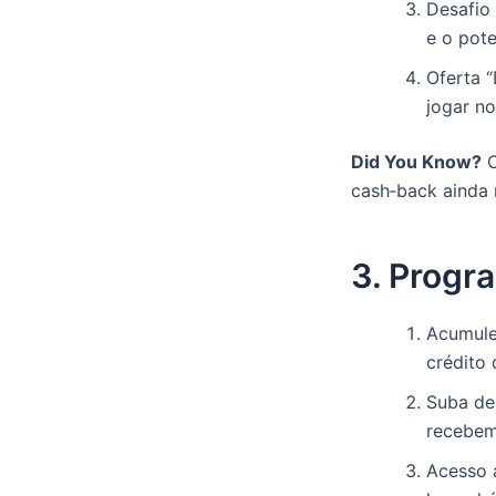
Desafio 
e o pote
Oferta 
jogar n
Did You Know?
O
cash‑back ainda 
3. Progr
Acumule
crédito 
Suba de 
recebem
Acesso 