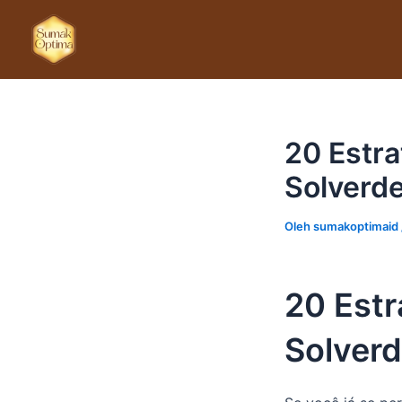
Lewati
ke
konten
20 Estra
Solverd
Oleh
sumakoptimaid
20 Estr
Solver