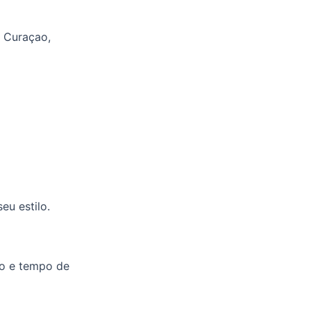
e Curaçao,
eu estilo.
to e tempo de