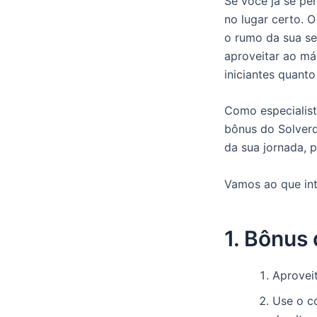
Se você já se p
no lugar certo.
o rumo da sua se
aproveitar ao má
iniciantes quant
Como especialist
bônus do Solverd
da sua jornada, 
Vamos ao que in
1. Bônus
Aproveit
Use o c