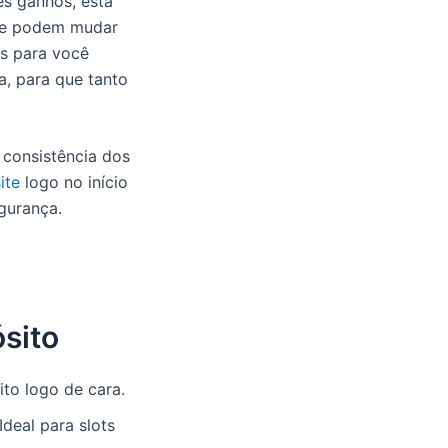
s ganhos, está
que podem mudar
as para você
a, para que tanto
 consistência dos
ite
logo no início
egurança.
sito
to logo de cara.
deal para slots