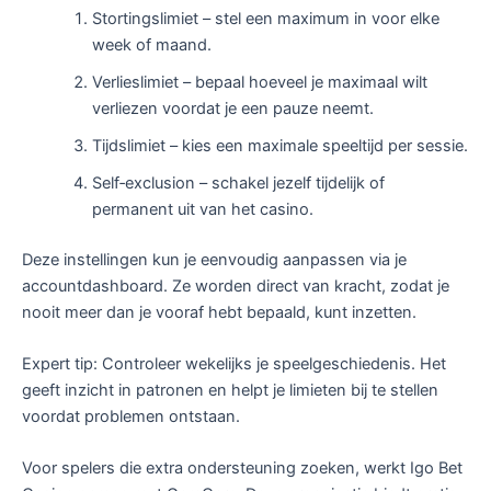
Stortingslimiet – stel een maximum in voor elke
week of maand.
Verlieslimiet – bepaal hoeveel je maximaal wilt
verliezen voordat je een pauze neemt.
Tijdslimiet – kies een maximale speeltijd per sessie.
Self‑exclusion – schakel jezelf tijdelijk of
permanent uit van het casino.
Deze instellingen kun je eenvoudig aanpassen via je
accountdashboard. Ze worden direct van kracht, zodat je
nooit meer dan je vooraf hebt bepaald, kunt inzetten.
Expert tip: Controleer wekelijks je speelgeschiedenis. Het
geeft inzicht in patronen en helpt je limieten bij te stellen
voordat problemen ontstaan.
Voor spelers die extra ondersteuning zoeken, werkt Igo Bet