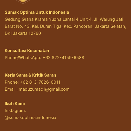
Sumak Optima Untuk Indonesia
Gedung Graha Krama Yudha Lantai 4 Unit 4, JI. Warung Jati
Barat No. 43, Kel. Duren Tiga, Kec. Pancoran, Jakarta Selatan,
DKI Jakarta 12760
Konsultasi Kesehatan
Phone/WhatsApp: +62 822-4159-6588
Kerja Sama & Kritik Saran
Phone: +62 813-7026-0011
Email :
maduzumac1@gmail.com
Ikuti Kami
Instagram:
@sumakoptima.indonesia