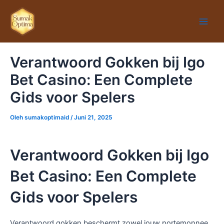
Lewati
Main
ke
Men
konten
Verantwoord Gokken bij Igo
Bet Casino: Een Complete
Gids voor Spelers
Oleh
sumakoptimaid
/
Juni 21, 2025
Verantwoord Gokken bij Igo
Bet Casino: Een Complete
Gids voor Spelers
Verantwoord gokken beschermt zowel jouw portemonnee