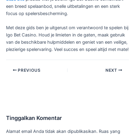
een breed spelaanbod, snelle uitbetalingen en een sterk
focus op spelersbescherming.
Met deze gids ben je uitgerust om verantwoord te spelen bij
Igo Bet Casino. Houd je limieten in de gaten, maak gebruik
van de beschikbare hulpmiddelen en geniet van een veilige,
plezierige spelervaring. Veel succes en speel altijd met mate!
PREVIOUS
NEXT
Tinggalkan Komentar
Alamat email Anda tidak akan dipublikasikan.
Ruas yang