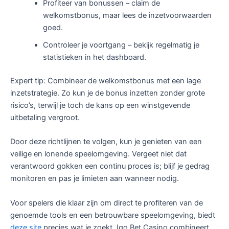
Profiteer van bonussen – claim de
welkomstbonus, maar lees de inzetvoorwaarden
goed.
Controleer je voortgang – bekijk regelmatig je
statistieken in het dashboard.
Expert tip: Combineer de welkomstbonus met een lage
inzetstrategie. Zo kun je de bonus inzetten zonder grote
risico’s, terwijl je toch de kans op een winstgevende
uitbetaling vergroot.
Door deze richtlijnen te volgen, kun je genieten van een
veilige en lonende speelomgeving. Vergeet niet dat
verantwoord gokken een continu proces is; blijf je gedrag
monitoren en pas je limieten aan wanneer nodig.
Voor spelers die klaar zijn om direct te profiteren van de
genoemde tools en een betrouwbare speelomgeving, biedt
deze site
precies wat je zoekt. Igo Bet Casino combineert