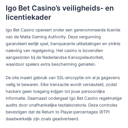
Igo Bet Casino’s veiligheids‑ en
licentiekader
Igo Bet Casino opereert onder een gerenommeerde licentie
van de Malta Gaming Authority. Deze vergunning
garandeert eerlijk spel, transparante uitbetalingen en strikte
naleving van regelgeving. Het casino is bovendien
aangesloten bij de Nederlandse Kansspelautoriteit,
waardoor spelers extra bescherming genieten.
De site maakt gebruik van SSL‑encryptie om al je gegevens
veilig te bewaren. Elke transactie wordt versleuteld, zodat
hackers geen toegang krijgen tot jouw persoonlijke
informatie. Daarnaast ondergaat Igo Bet Casino regelmatige
audits door onafhankelijke testlaboratoria. Deze controles
bevestigen dat de Return to Player‑percentages (RTP)
daadwerkelijk zijn zoals geadverteerd.