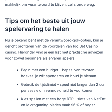
makkelijk om verantwoord te blijven, zelfs onderweg.
Tips om het beste uit jouw
spelervaring te halen
Nu je bekend bent met de verantwoord‑gok‑opties, kun je
gericht profiteren van de voordelen van Igo Bet Casino
casino. Hieronder vind je een lijst met praktische adviezen
voor zowel beginners als ervaren spelers.
Begin met een budget – bepaal van tevoren
hoeveel je wilt spenderen en houd je hieraan.
Gebruik de tijdslimiet – speel niet langer dan 2 uur
per sessie om vermoeidheid te voorkomen.
Kies spellen met een hoge RTP – slots van NetEnt
en Microgaming bieden vaak 96 % of hoger.