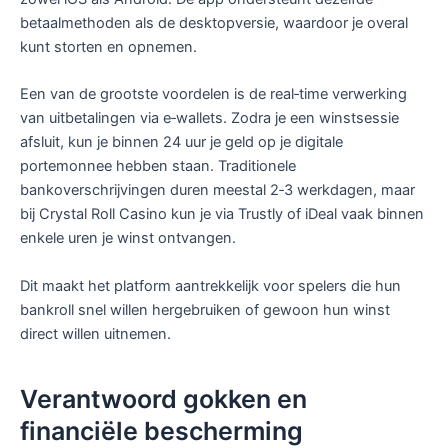
betaalmethoden als de desktopversie, waardoor je overal
kunt storten en opnemen.
Een van de grootste voordelen is de real‑time verwerking
van uitbetalingen via e‑wallets. Zodra je een winstsessie
afsluit, kun je binnen 24 uur je geld op je digitale
portemonnee hebben staan. Traditionele
bankoverschrijvingen duren meestal 2‑3 werkdagen, maar
bij Crystal Roll Casino kun je via Trustly of iDeal vaak binnen
enkele uren je winst ontvangen.
Dit maakt het platform aantrekkelijk voor spelers die hun
bankroll snel willen hergebruiken of gewoon hun winst
direct willen uitnemen.
Verantwoord gokken en
financiële bescherming