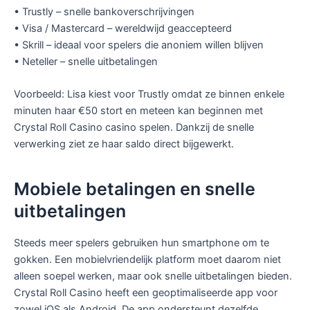
• Trustly – snelle bankoverschrijvingen
• Visa / Mastercard – wereldwijd geaccepteerd
• Skrill – ideaal voor spelers die anoniem willen blijven
• Neteller – snelle uitbetalingen
Voorbeeld: Lisa kiest voor Trustly omdat ze binnen enkele
minuten haar €50 stort en meteen kan beginnen met
Crystal Roll Casino casino spelen. Dankzij de snelle
verwerking ziet ze haar saldo direct bijgewerkt.
Mobiele betalingen en snelle
uitbetalingen
Steeds meer spelers gebruiken hun smartphone om te
gokken. Een mobielvriendelijk platform moet daarom niet
alleen soepel werken, maar ook snelle uitbetalingen bieden.
Crystal Roll Casino heeft een geoptimaliseerde app voor
zowel iOS als Android. De app ondersteunt dezelfde