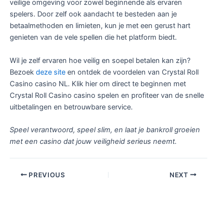
veilige omgeving voor zowel beginnende als ervaren
spelers. Door zelf ook aandacht te besteden aan je
betaalmethoden en limieten, kun je met een gerust hart
genieten van de vele spellen die het platform biedt.
Wil je zelf ervaren hoe veilig en soepel betalen kan zijn?
Bezoek
deze site
en ontdek de voordelen van Crystal Roll
Casino casino NL. Klik hier om direct te beginnen met
Crystal Roll Casino casino spelen en profiteer van de snelle
uitbetalingen en betrouwbare service.
Speel verantwoord, speel slim, en laat je bankroll groeien
met een casino dat jouw veiligheid serieus neemt.
PREVIOUS
NEXT