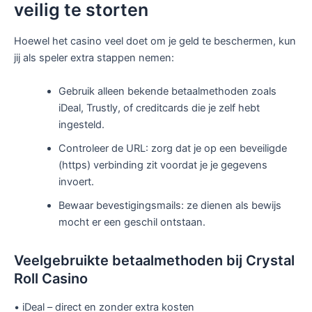
veilig te storten
Hoewel het casino veel doet om je geld te beschermen, kun
jij als speler extra stappen nemen:
Gebruik alleen bekende betaalmethoden zoals
iDeal, Trustly, of creditcards die je zelf hebt
ingesteld.
Controleer de URL: zorg dat je op een beveiligde
(https) verbinding zit voordat je je gegevens
invoert.
Bewaar bevestigingsmails: ze dienen als bewijs
mocht er een geschil ontstaan.
Veelgebruikte betaalmethoden bij Crystal
Roll Casino
• iDeal – direct en zonder extra kosten