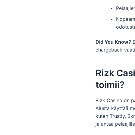
Pelaajie
Nopeampi
odotust
Did You Know?
E
chargeback‑vaatim
Rizk Cas
toimii?
Rizk Casino on pa
Alusta käyttää mo
kuten Trustly, Sk
ja antaa pelaajill