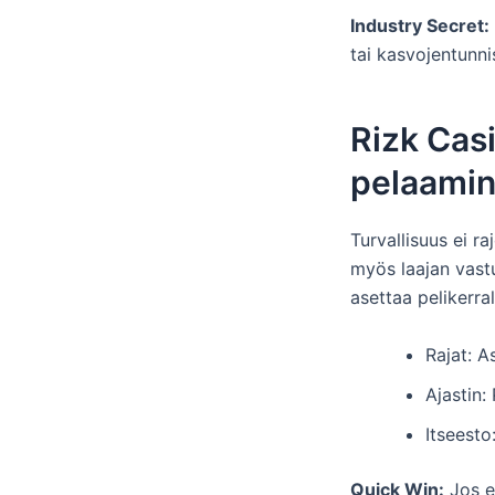
Industry Secret:
tai kasvojentunn
Rizk Cas
pelaami
Turvallisuus ei ra
myös laajan vastu
asettaa pelikerral
Rajat: A
Ajastin:
Itseesto
Quick Win:
Jos ep