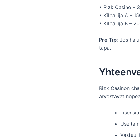
• Rizk Casino – 
• Kilpailija A – 1
• Kilpailija B – 
Pro Tip:
Jos halua
tapa.
Yhteenvet
Rizk Casinon char
arvostavat nopeaa
Lisensio
Useita m
Vastuull