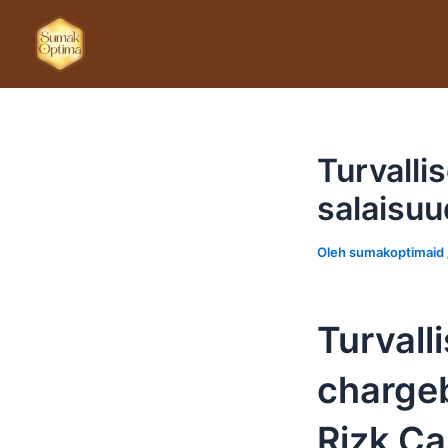
Lewati
ke
konten
Turvalli
salaisuu
Oleh
sumakoptimaid
Turvall
charge
Rizk Ca