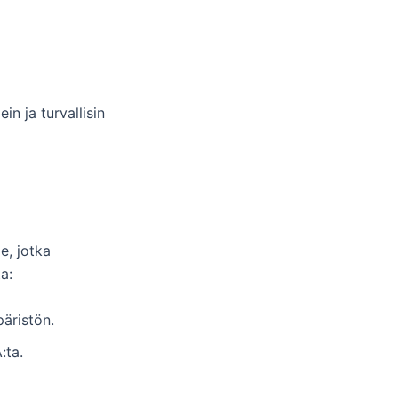
n ja turvallisin
e, jotka
a:
äristön.
:ta.