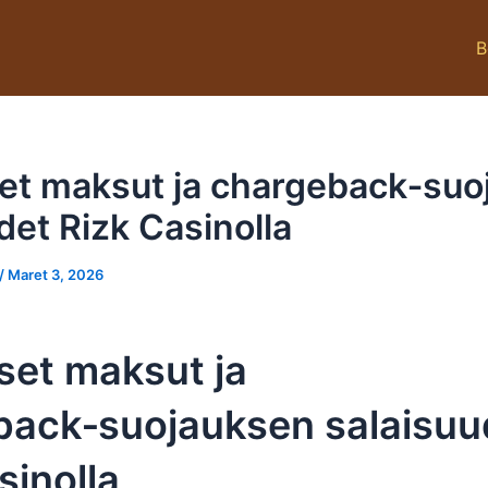
B
set maksut ja chargeback‑su
det Rizk Casinolla
/
Maret 3, 2026
iset maksut ja
back‑suojauksen salaisuu
sinolla