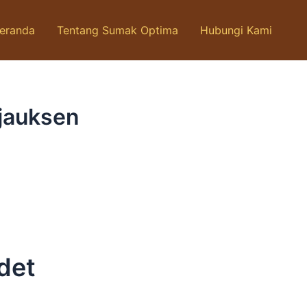
eranda
Tentang Sumak Optima
Hubungi Kami
ojauksen
det