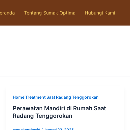
eranda
Tentang Sumak Optima
Hubungi Kami
Home Treatment Saat Radang Tenggorokan
Perawatan Mandiri di Rumah Saat
Radang Tenggorokan
sumakoptimaid
/
Januari 22, 2025