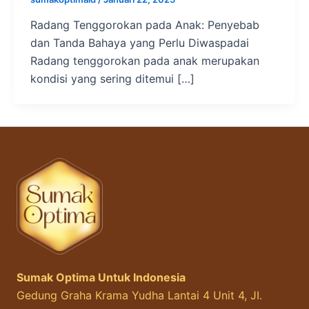
Radang Tenggorokan pada Anak: Penyebab
dan Tanda Bahaya yang Perlu Diwaspadai
Radang tenggorokan pada anak merupakan
kondisi yang sering ditemui […]
Sumak Optima Untuk Indonesia
Gedung Graha Krama Yudha Lantai 4 Unit 4, JI.