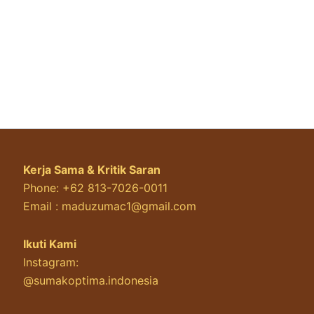
Kerja Sama & Kritik Saran
Phone: +62 813-7026-0011
Email :
maduzumac1@gmail.com
Ikuti Kami
Instagram:
@sumakoptima.indonesia