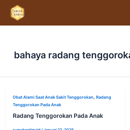
Lewati
ke
konten
bahaya radang tenggorok
,
Obat Alami Saat Anak Sakit Tenggorokan
Radang
Tenggorokan Pada Anak
Radang Tenggorokan Pada Anak
sumakoptimaid
/
Januari 22, 2025