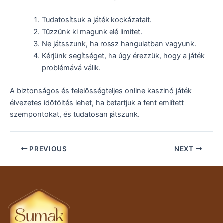
Tudatosítsuk a játék kockázatait.
Tűzzünk ki magunk elé limitet.
Ne játsszunk, ha rossz hangulatban vagyunk.
Kérjünk segítséget, ha úgy érezzük, hogy a játék
problémává válik.
A biztonságos és felelősségteljes online kaszinó játék
élvezetes időtöltés lehet, ha betartjuk a fent említett
szempontokat, és tudatosan játszunk.
PREVIOUS
NEXT