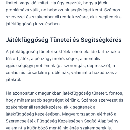
limitet, vagy időlimitet. Ha úgy érezzük, hogy a játék
problémává válik, ne habozzunk segítséget kérni. Számos
szervezet és szakember áll rendelkezésre, akik segítenek a
játékfüggőség kezelésében.
Játékfüggőség Tünetei és Segítségkérés
A játékfüggőség tünetei sokfélék lehetnek. Ide tartoznak a
túlzott játék, a pénzügyi nehézségek, a mentális
egészségügyi problémák (pl. szorongás, depresszió), a
családi és társadalmi problémák, valamint a hazudozás a
játékról.
Ha azonosítunk magunkban játékfüggőség tüneteit, fontos,
hogy mihamarabb segítséget kérjünk. Számos szervezet és
szakember áll rendelkezésre, akik segítenek a
játékfüggőség kezelésében. Magyarországon elérhető a
Szerencsejáték Függőség Kezelésében Segítő Alapítvány,
valamint a különböző mentálhigiénés szakemberek is.