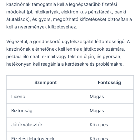
kaszinónak támogatnia kell a legnépszerűbb fizetési
módokat (pl. hitelkártyák, elektronikus pénztárcák, banki
átutalások), és gyors, megbízható kifizetéseket biztosítania
kell a nyeremények kifizetéséhez.
Végezetül, a gondoskodó ügyfélszolgálat létfontosságú. A
kaszinónak elérhetőnek kell lennie a játékosok számára,
például élő chat, e-mail vagy telefon útján, és gyorsan,
hatékonyan kell reagálnia a kérdésekre és problémákra.
Szempont
Fontosság
Licenc
Magas
Biztonság
Magas
Játékválaszték
Közepes
Fizetési lehetőségek
Közepes