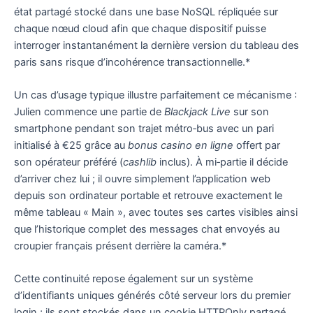
état partagé stocké dans une base NoSQL répliquée sur
chaque nœud cloud afin que chaque dispositif puisse
interroger instantanément la dernière version du tableau des
paris sans risque d’incohérence transactionnelle.*
Un cas d’usage typique illustre parfaitement ce mécanisme :
Julien commence une partie de
Blackjack Live
sur son
smartphone pendant son trajet métro‑bus avec un pari
initialisé à €25 grâce au
bonus casino en ligne
offert par
son opérateur préféré (
cashlib
inclus). À mi‑partie il décide
d’arriver chez lui ; il ouvre simplement l’application web
depuis son ordinateur portable et retrouve exactement le
même tableau « Main », avec toutes ses cartes visibles ainsi
que l’historique complet des messages chat envoyés au
croupier français présent derrière la caméra.*
Cette continuité repose également sur un système
d’identifiants uniques générés côté serveur lors du premier
login ; ils sont stockés dans un cookie HTTPOnly partagé