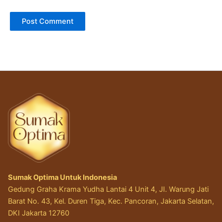
Sumak Optima Untuk Indonesia
Gedung Graha Krama Yudha Lantai 4 Unit 4, JI. Warung Jati
Barat No. 43, Kel. Duren Tiga, Kec. Pancoran, Jakarta Selatan,
DKI Jakarta 12760