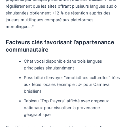
régulièrement que les sites offrant plusieurs langues audio
simultanées obtiennent +12 % de rétention auprès des
joueurs multilingues comparé aux plateformes
monolingues.*
Facteurs clés favorisant l’appartenance
communautaire
Chat vocal disponible dans trois langues
principales simultanément
Possibilité d’envoyer “émoticônes culturelles” liées
aux fêtes locales (exemple : 🎉 pour Carnaval
brésilien)
Tableau “Top Players” affiché avec drapeaux
nationaux pour visualiser la provenance
géographique