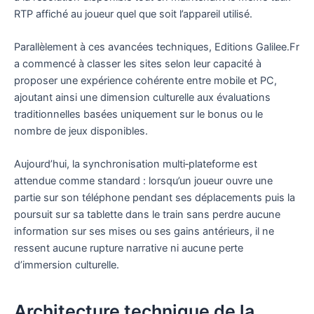
RTP affiché au joueur quel que soit l’appareil utilisé.
Parallèlement à ces avancées techniques, Editions Galilee.Fr
a commencé à classer les sites selon leur capacité à
proposer une expérience cohérente entre mobile et PC,
ajoutant ainsi une dimension culturelle aux évaluations
traditionnelles basées uniquement sur le bonus ou le
nombre de jeux disponibles.​
Aujourd’hui, la synchronisation multi‑plateforme est
attendue comme standard : lorsqu’un joueur ouvre une
partie sur son téléphone pendant ses déplacements puis la
poursuit sur sa tablette dans le train sans perdre aucune
information sur ses mises ou ses gains antérieurs, il ne
ressent aucune rupture narrative ni aucune perte
d’immersion culturelle.
Architecture technique de la