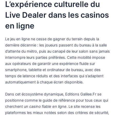
L’expérience culturelle du
Live Dealer dans les casinos
en ligne
Le jeu en ligne ne cesse de gagner du terrain depuis la
dernière décennie : les joueurs passent du bureau à la salle
d’attente du métro, puis au canapé de leur salon sans jamais
interrompre leurs parties préférées. Cette mobilité impose
aux opérateurs de garantir une expérience fluide sur
smartphone, tablette et ordinateur de bureau, avec des
temps de latence réduits et des interfaces qui s’adaptent
automatiquement à chaque écran disponible.
Dans cet écosystème dynamique, Editions Galilee.Fr se
positionne comme le guide de référence pour tous ceux qui
cherchent un
casino fiable en ligne
. Le site recense les
plateformes les mieux notées selon des critères de sécurité,