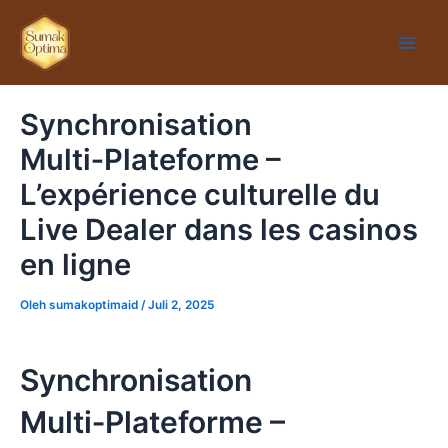
Lewati
Main
ke
Men
konten
Synchronisation
Multi‑Plateforme –
L’expérience culturelle du
Live Dealer dans les casinos
en ligne
Oleh
sumakoptimaid
/
Juli 2, 2025
Synchronisation
Multi‑Plateforme –