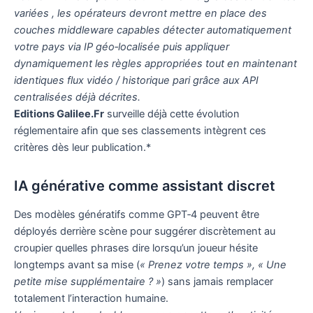
variées , les opérateurs devront mettre en place des
couches middleware capables détecter automatiquement
votre pays via IP géo‑localisée puis appliquer
dynamiquement les règles appropriées tout en maintenant
identiques flux vidéo / historique pari grâce aux API
centralisées déjà décrites.
Editions Galilee.Fr
surveille déjà cette évolution
réglementaire afin que ses classements intègrent ces
critères dès leur publication.*
IA générative comme assistant discret
Des modèles génératifs comme GPT‑4 peuvent être
déployés derrière scène pour suggérer discrètement au
croupier quelles phrases dire lorsqu’un joueur hésite
longtemps avant sa mise (
« Prenez votre temps », « Une
petite mise supplémentaire ? »
) sans jamais remplacer
totalement l’interaction humaine.