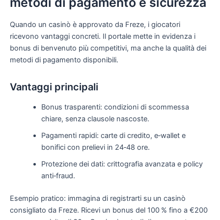
metodi di pagamento e sicurezza
Quando un casinò è approvato da Freze, i giocatori
ricevono vantaggi concreti. Il portale mette in evidenza i
bonus di benvenuto più competitivi, ma anche la qualità dei
metodi di pagamento disponibili.
Vantaggi principali
Bonus trasparenti: condizioni di scommessa
chiare, senza clausole nascoste.
Pagamenti rapidi: carte di credito, e‑wallet e
bonifici con prelievi in 24‑48 ore.
Protezione dei dati: crittografia avanzata e policy
anti‑fraud.
Esempio pratico: immagina di registrarti su un casinò
consigliato da Freze. Ricevi un bonus del 100 % fino a €200