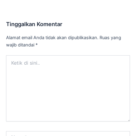
Tinggalkan Komentar
Alamat email Anda tidak akan dipublikasikan.
Ruas yang
wajib ditandai
*
Ketik
di
sini..
Name*