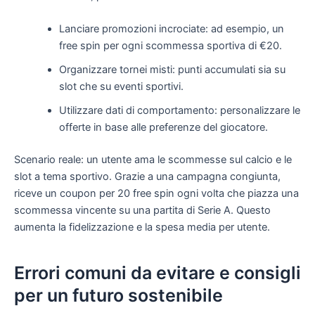
Lanciare promozioni incrociate: ad esempio, un
free spin per ogni scommessa sportiva di €20.
Organizzare tornei misti: punti accumulati sia su
slot che su eventi sportivi.
Utilizzare dati di comportamento: personalizzare le
offerte in base alle preferenze del giocatore.
Scenario reale: un utente ama le scommesse sul calcio e le
slot a tema sportivo. Grazie a una campagna congiunta,
riceve un coupon per 20 free spin ogni volta che piazza una
scommessa vincente su una partita di Serie A. Questo
aumenta la fidelizzazione e la spesa media per utente.
Errori comuni da evitare e consigli
per un futuro sostenibile