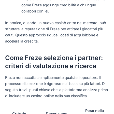
come Freze aggiunge credibilità a chiunque
collabori con lei.
In pratica, quando un nuovo casinò entra nel mercato, può
sfruttare la reputazione di Freze per attirare i giocatori più
cauti. Questo approccio riduce i costi di acquisizione e
accelera la crescita.
Come Freze seleziona i partner:
criteri di valutazione e ricerca
Freze non accetta semplicemente qualsiasi operatore. Il
processo di selezione è rigoroso e si basa su più fattori. Di
seguito trovi i punti chiave che la piattaforma analizza prima
di includere un casino online nella sua classifica.
Peso nella
Criterio
Descrizione