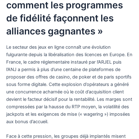
comment les programmes
de fidélité façonnent les
alliances gagnantes »
Le secteur des jeux en ligne connaît une évolution
fulgurante depuis la libéralisation des licences en Europe. En
France, le cadre réglementaire instauré par l’ARJEL puis
l’ANJ a permis à plus d’une centaine de plateformes de
proposer des offres de casino, de poker et de paris sportifs
sous forme digitale. Cette explosion d’opérateurs a généré
une concurrence acharnée où le coût d’acquisition client
devient le facteur décisif pour la rentabilité. Les marges sont
compressées par la hausse du RTP moyen, la volatilité des
jackpots et les exigences de mise (« wagering ») imposées
aux bonus d’accueil.
Face à cette pression, les groupes déjà implantés misent