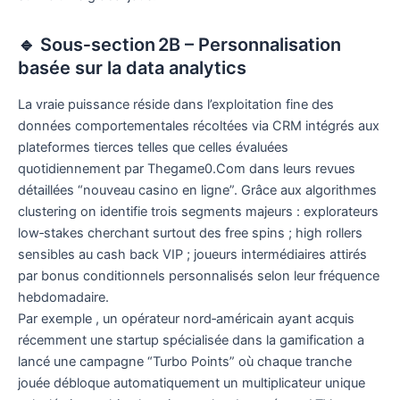
🔹 Sous‑section 2B – Personnalisation
basée sur la data analytics
La vraie puissance réside dans l’exploitation fine des
données comportementales récoltées via CRM intégrés aux
plateformes tierces telles que celles évaluées
quotidiennement par Thegame0.Com dans leurs revues
détaillées “nouveau casino en ligne”. Grâce aux algorithmes
clustering on identifie trois segments majeurs : explorateurs
low‑stakes cherchant surtout des free spins ; high rollers
sensibles au cash back VIP ; joueurs intermédiaires attirés
par bonus conditionnels personnalisés selon leur fréquence
hebdomadaire.
Par exemple , un opérateur nord‑américain ayant acquis
récemment une startup spécialisée dans la gamification a
lancé une campagne “Turbo Points” où chaque tranche
jouée débloque automatiquement un multiplicateur unique