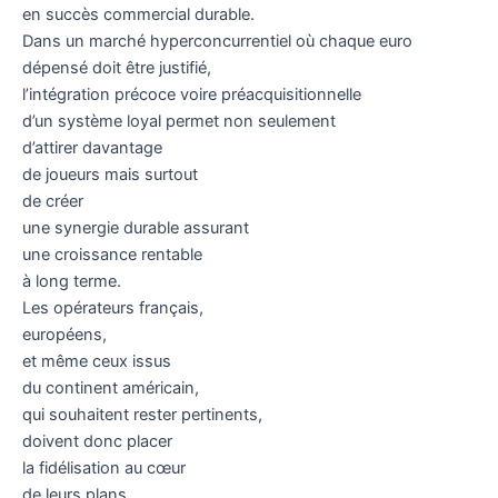
en succès commercial durable.
Dans un marché hyperconcurrentiel où chaque euro
dépensé doit être justifié,
l’intégration précoce voire préacquisitionnelle
d’un système loyal permet non seulement
d’attirer davantage
de joueurs mais surtout
de créer
une synergie durable assurant
une croissance rentable
à long terme.
Les opérateurs français,
européens,
et même ceux issus
du continent américain,
qui souhaitent rester pertinents,
doivent donc placer
la fidélisation au cœur
de leurs plans