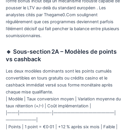
l’offre bonus inclut déjà un mécanisme robuste capable de
pousser le LTV au-delà du standard européen . Les
analystes cités par Thegame0.Com soulignent
régulièrement que ces programmes deviennent parfois
l’élément décisif qui fait pencher la balance entre plusieurs
soumissionnaires.
🔹 Sous‑section 2A – Modèles de points
vs cashback
Les deux modèles dominants sont les points cumulés
convertibles en tours gratuits ou crédits casino et le
cashback immédiat versé sous forme monétaire après
chaque mise qualifiante.
| Modèle | Taux conversion moyen | Variation moyenne du
taux rétention (+/–) | Coût implémentation |
|——–|———————-|——————————————|
———————|
| Points | 1 point = €0·01 | +12 % après six mois | Faible |