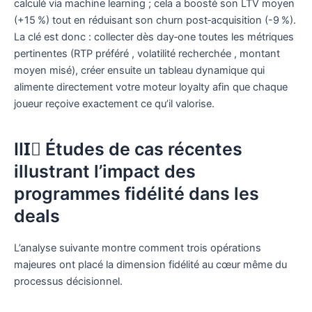
calculé via machine learning ; cela a boosté son LTV moyen
(+15 %) tout en réduisant son churn post‑acquisition (-9 %).
La clé est donc : collecter dès day‑one toutes les métriques
pertinentes (RTP préféré , volatilité recherchée , montant
moyen misé), créer ensuite un tableau dynamique qui
alimente directement votre moteur loyalty afin que chaque
joueur reçoive exactement ce qu’il valorise.
III️⃣ Études de cas récentes
illustrant l’impact des
programmes fidélité dans les
deals
L’analyse suivante montre comment trois opérations
majeures ont placé la dimension fidélité au cœur même du
processus décisionnel.