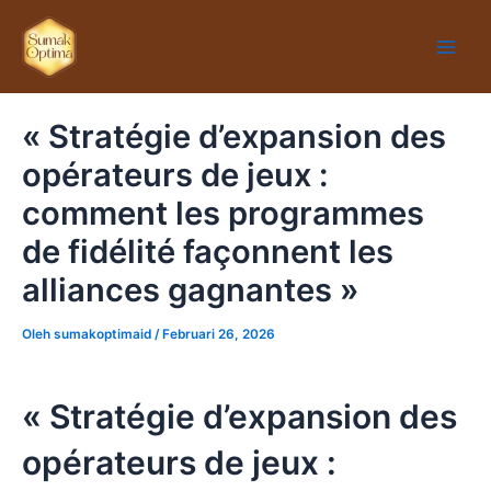
Lewati
Main
ke
Men
konten
« Stratégie d’expansion des
opérateurs de jeux :
comment les programmes
de fidélité façonnent les
alliances gagnantes »
Oleh
sumakoptimaid
/
Februari 26, 2026
« Stratégie d’expansion des
opérateurs de jeux :