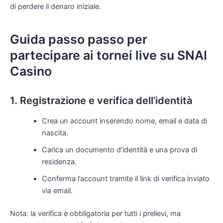
di perdere il denaro iniziale.
Guida passo passo per
partecipare ai tornei live su SNAI
Casino
1. Registrazione e verifica dell’identità
Crea un account inserendo nome, email e data di
nascita.
Carica un documento d’identità e una prova di
residenza.
Conferma l’account tramite il link di verifica inviato
via email.
Nota: la verifica è obbligatoria per tutti i prelievi, ma