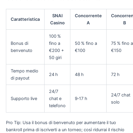
SNAI
Concorrente
Concorre
Caratteristica
Casino
A
B
100 %
Bonus di
fino a
50 % fino a
75 % fino a
benvenuto
€200 +
€100
€150
50 giri
Tempo medio
24 h
48 h
72 h
di payout
24/7
24/7 chat
Supporto live
chat e
9‑17 h
solo
telefono
Pro Tip: Usa il bonus di benvenuto per aumentare il tuo
bankroll prima di iscriverti a un torneo; così ridurrai il rischio