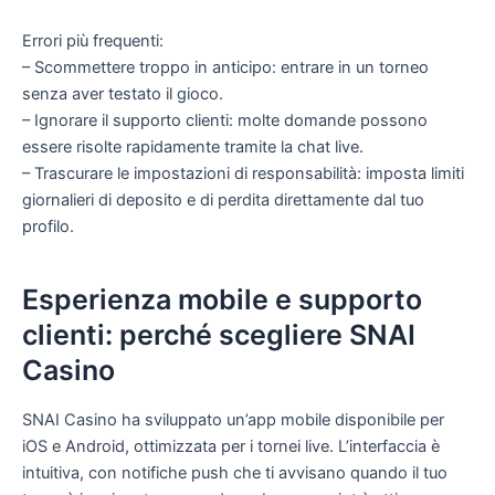
Errori più frequenti:
– Scommettere troppo in anticipo: entrare in un torneo
senza aver testato il gioco.
– Ignorare il supporto clienti: molte domande possono
essere risolte rapidamente tramite la chat live.
– Trascurare le impostazioni di responsabilità: imposta limiti
giornalieri di deposito e di perdita direttamente dal tuo
profilo.
Esperienza mobile e supporto
clienti: perché scegliere SNAI
Casino
SNAI Casino ha sviluppato un’app mobile disponibile per
iOS e Android, ottimizzata per i tornei live. L’interfaccia è
intuitiva, con notifiche push che ti avvisano quando il tuo