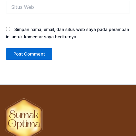
Situs
Web
Simpan nama, email, dan situs web saya pada peramban
ini untuk komentar saya berikutnya.