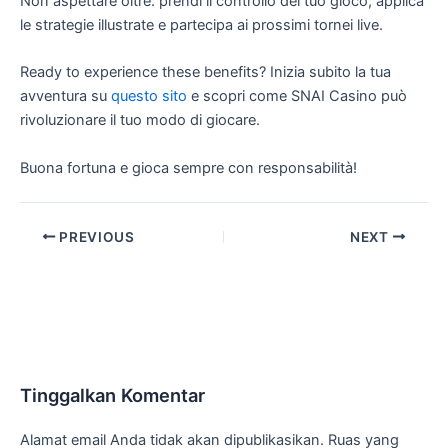
Non aspettare oltre: prendi il controllo del tuo gioco, applica
le strategie illustrate e partecipa ai prossimi tornei live.
Ready to experience these benefits? Inizia subito la tua
avventura su
questo sito
e scopri come SNAI Casino può
rivoluzionare il tuo modo di giocare.
Buona fortuna e gioca sempre con responsabilità!
PREVIOUS
NEXT
Tinggalkan Komentar
Alamat email Anda tidak akan dipublikasikan.
Ruas yang