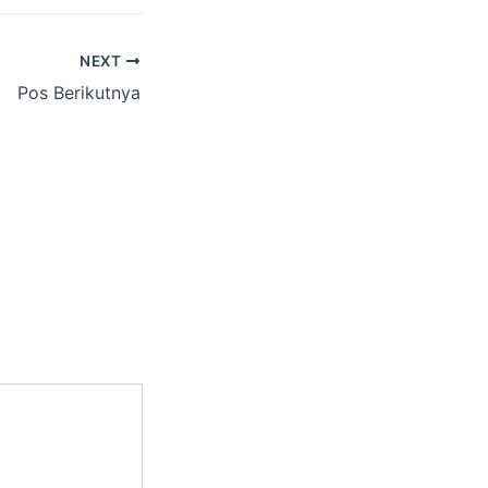
NEXT
Pos Berikutnya