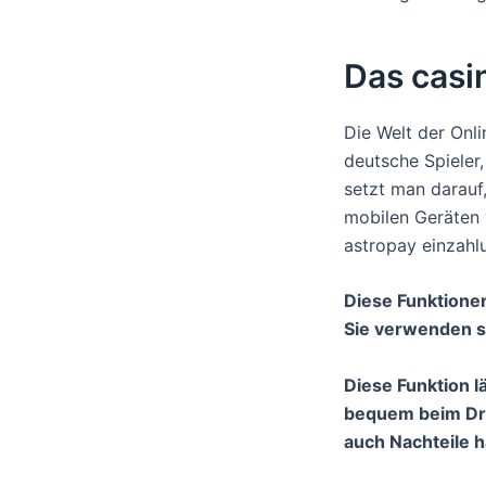
Das casin
Die Welt der Onli
deutsche Spieler,
setzt man darauf,
mobilen Geräten w
astropay einzahl
Diese Funktione
Sie verwenden s
Diese Funktion l
bequem beim Dre
auch Nachteile h