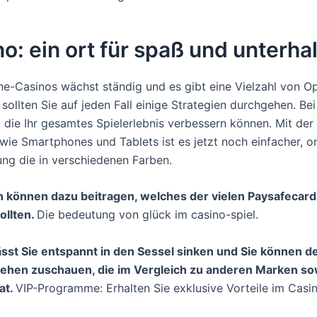
o: ein ort für spaß und unterha
ne-Casinos wächst ständig und es gibt eine Vielzahl von Op
 sollten Sie auf jeden Fall einige Strategien durchgehen. Be
 die Ihr gesamtes Spielerlebnis verbessern können. Mit der
ie Smartphones und Tablets ist es jetzt noch einfacher, on
ung die in verschiedenen Farben.
n können dazu beitragen, welches der vielen Paysafecar
ollten.
Die bedeutung von glück im casino-spiel.
ässt Sie entspannt in den Sessel sinken und Sie können d
hen zuschauen, die im Vergleich zu anderen Marken sow
at.
VIP-Programme: Erhalten Sie exklusive Vorteile im Casin