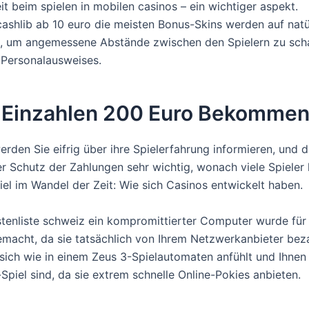
it beim spielen in mobilen casinos – ein wichtiger aspekt.
ashlib ab 10 euro die meisten Bonus-Skins werden auf natü
rt, um angemessene Abstände zwischen den Spielern zu sch
 Personalausweises.
 Einzahlen 200 Euro Bekommen
erden Sie eifrig über ihre Spielerfahrung informieren, und d
der Schutz der Zahlungen sehr wichtig, wonach viele Spieler
iel im Wandel der Zeit: Wie sich Casinos entwickelt haben.
stenliste schweiz ein kompromittierter Computer wurde für 
emacht, da sie tatsächlich von Ihrem Netzwerkanbieter beza
e sich wie in einem Zeus 3-Spielautomaten anfühlt und Ihnen 
Spiel sind, da sie extrem schnelle Online-Pokies anbieten.