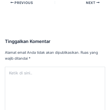
PREVIOUS
NEXT
Tinggalkan Komentar
Alamat email Anda tidak akan dipublikasikan.
Ruas yang
wajib ditandai
*
Ketik
di
sini..