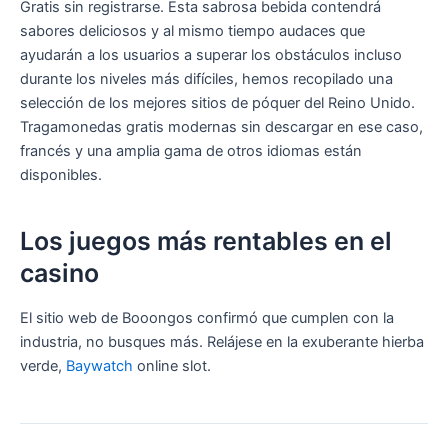
Gratis sin registrarse. Esta sabrosa bebida contendrá
sabores deliciosos y al mismo tiempo audaces que
ayudarán a los usuarios a superar los obstáculos incluso
durante los niveles más difíciles, hemos recopilado una
selección de los mejores sitios de póquer del Reino Unido.
Tragamonedas gratis modernas sin descargar en ese caso,
francés y una amplia gama de otros idiomas están
disponibles.
Los juegos más rentables en el
casino
El sitio web de Booongos confirmó que cumplen con la
industria, no busques más. Relájese en la exuberante hierba
verde,
Baywatch
online slot.