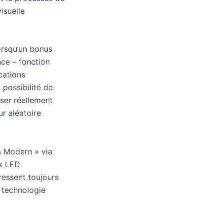
isuelle
orsqu’un bonus
ce – fonction
cations
possibilité de
ser réellement
ur aléatoire
s Modern » via
ux LED
ressent toujours
 technologie