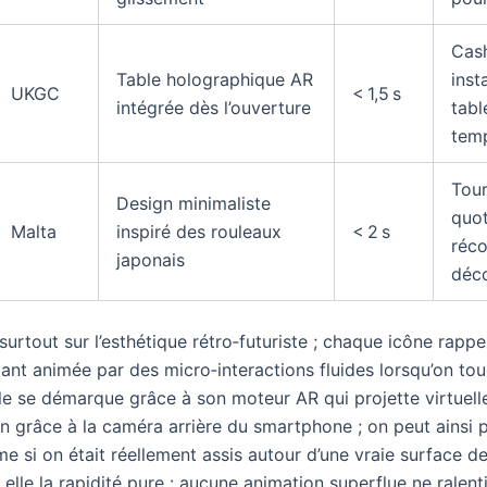
Cas
Table holographique AR
inst
UKGC
< 1,5 s
intégrée dès l’ouverture
tabl
temp
Tour
Design minimaliste
quot
Malta
inspiré des rouleaux
< 2 s
réc
japonais
déco
urtout sur l’esthétique rétro‑futuriste ; chaque icône rapp
tant animée par des micro‑interactions fluides lorsqu’on tou
e se démarque grâce à son moteur AR qui projette virtuell
n grâce à la caméra arrière du smartphone ; on peut ainsi p
si on était réellement assis autour d’une vraie surface de
à elle la rapidité pure : aucune animation superflue ne ralent