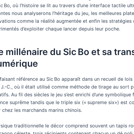
 Bo, où l’histoire se lit au travers d’une interface tactile ul
antes nous analyserons l’héritage du jeu, les meilleures pla
vations comme la réalité augmentée et enfin les stratégies
rimentés d’exploiter chaque lancer depuis leur poche.
e millénaire du Sic Bo et sa tran
numérique
faisant référence au Sic Bo apparaît dans un recueil de loi
J.-C., où il était utilisé comme méthode de tirage au sort p
ifs. Au fil des siècles le jeu s’est enrichi d’une symbolique fo
ance suprême tandis que le triple six (« supreme six») est
 chez les marchands marins chinois.
ysique traditionnelle le décor comprend souvent un tapis r
ragon céleste, trois récipients contenant chacun un dé poli 