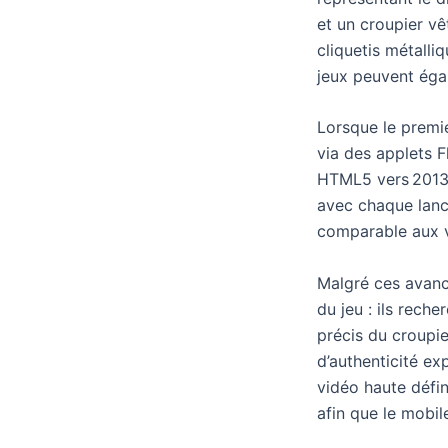
et un croupier v
cliquetis métalli
jeux peuvent égal
Lorsque le premie
via des applets F
HTML5 vers 2013 
avec chaque lanc
comparable aux v
Malgré ces avancé
du jeu : ils rech
précis du croupi
d’authenticité ex
vidéo haute défi
afin que le mobil