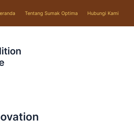
eranda
Tentang Sumak Optima
Hubungi Kami
ition
le
a
novation