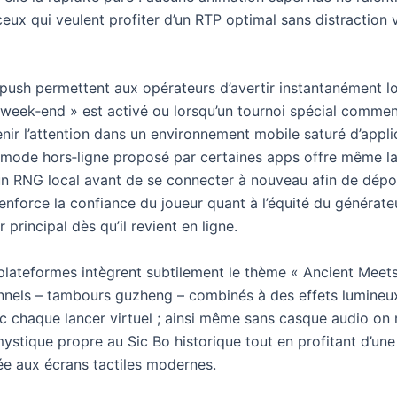
ceux qui veulent profiter d’un RTP optimal sans distraction v
 push permettent aux opérateurs d’avertir instantanément l
week‑end » est activé ou lorsqu’un tournoi spécial commen
enir l’attention dans un environnement mobile saturé d’appli
 mode hors‑ligne proposé par certaines apps offre même la 
 un RNG local avant de se connecter à nouveau afin de dépo
renforce la confiance du joueur quant à l’équité du générate
 principal dès qu’il revient en ligne.
 plateformes intègrent subtilement le thème « Ancient Meet
onnels – tambours guzheng – combinés à des effets lumine
c chaque lancer virtuel ; ainsi même sans casque audio on 
ystique propre au Sic Bo historique tout en profitant d’une
ée aux écrans tactiles modernes.