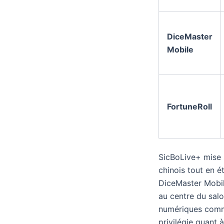
DiceMaster
Mobile
FortuneRoll
SicBoLive+ mise s
chinois tout en é
DiceMaster Mobil
au centre du salo
numériques comme 
privilégie quant 