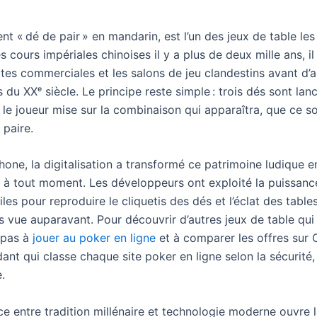
ent « dé de pair » en mandarin, est l’un des jeux de table le
s cours impériales chinoises il y a plus de deux mille ans, il
utes commerciales et les salons de jeu clandestins avant d’a
s du XXᵉ siècle. Le principe reste simple : trois dés sont lan
le joueur mise sur la combinaison qui apparaîtra, que ce soi
 paire.
hone, la digitalisation a transformé ce patrimoine ludique 
le à tout moment. Les développeurs ont exploité la puissanc
es pour reproduire le cliquetis des dés et l’éclat des table
is vue auparavant. Pour découvrir d’autres jeux de table qui 
 pas à
jouer au poker en ligne
et à comparer les offres sur 
ant qui classe chaque site poker en ligne selon la sécurité,
.
 entre tradition millénaire et technologie moderne ouvre l