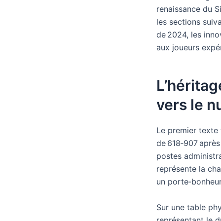
renaissance du Sic
les sections suiv
de 2024, les inno
aux joueurs expé
L’héritag
vers le 
Le premier texte 
de 618‑907 après 
postes administrat
représente la ch
un porte‑bonheur
Sur une table ph
représentant le d