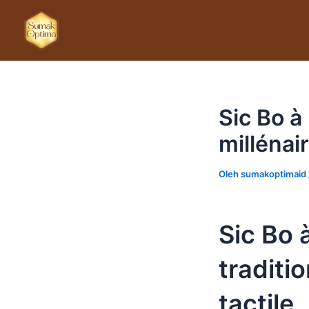
Lewati
ke
konten
Sic Bo à 
millénair
Oleh
sumakoptimaid
Sic Bo 
traditi
tactile