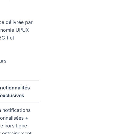
ce délivrée par
onomie UI/UX
5G ) et
urs
nctionnalités
exclusives
 notifications
onnalisées +
 hors‑ligne
 entraînement