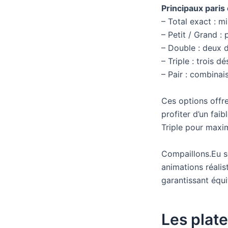
Principaux paris
– Total exact : mi
– Petit / Grand : 
– Double : deux d
– Triple : trois 
– Pair : combinai
Ces options offre
profiter d’un faib
Triple pour maxim
Compaillons.Eu so
animations réalis
garantissant équ
Les plat