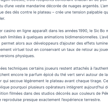
êtu d’une veste mandarine décorée de nuages argentés. L’a
que des dés contre le plateau – crée une tension palpable q
er.
r casino en ligne apparaît dans les années 1990, le Sic Bo
lash limitées à quelques animations bidimensionnelles. L’a
permet alors aux développeurs d’ajouter des effets lumin
ement virtuel tout en conservant un taux de retour au jou
ersions physiques.
es techniques certains joueurs restent attachés à l’authenti
erchent encore le parfum épicé du thé vert servi autour de la
er qui secoue légèrement le plateau avant chaque tirage. C
plique pourquoi plusieurs opérateurs intègrent aujourd’hui
nition filmées dans des studios décorés aux couleurs de Pé
e reproduise presque exactement l’expérience terrestre.