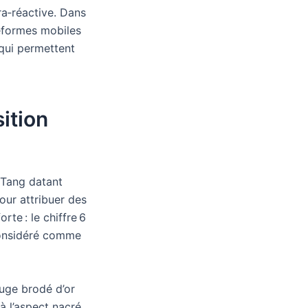
tra‑réactive. Dans
teformes mobiles
 qui permettent
sition
s Tang datant
our attribuer des
rte : le chiffre 6
 considéré comme
ouge brodé d’or
à l’aspect nacré