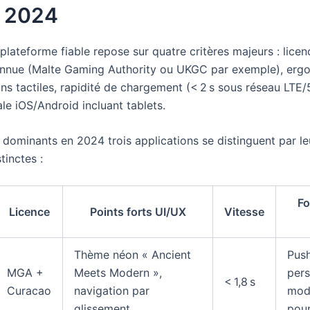
n 2024
plateforme fiable repose sur quatre critères majeurs : licen
onnue (Malte Gaming Authority ou UKGC par exemple), erg
s tactiles, rapidité de chargement (< 2 s sous réseau LTE/
ale iOS/Android incluant tablets.
 dominants en 2024 trois applications se distinguent par le
tinctes :
Fo
Licence
Points forts UI/UX
Vitesse
Thème néon « Ancient
Push
MGA +
Meets Modern »,
pers
< 1,8 s
Curacao
navigation par
mode
glissement
pour