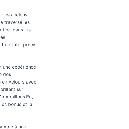
s plus anciens
 a traversé les
rriver dans les
cés
t un total précis,
en une expérience
e des
s en velours avec
brillent sur
Compaillons.Eu,
 les bonus et la
a voie à une