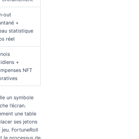
h‑out
antané +
eau statistique
s réel
nois
idiens +
ompenses NFT
ratives
elle un symbole
che l’écran.
ement une table
lacer ses jetons
 jeu. FortuneRoll
it le processus de