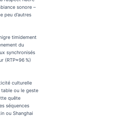
mbiance sonore –
ue peu d’autres
 migre timidement
vènement du
eux synchronisés
eur (RTP≈96 %)
cité culturelle
 table ou le geste
ette quête
 des séquences
kin ou Shanghai