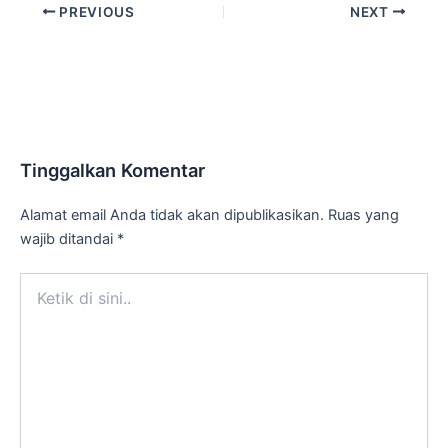
PREVIOUS
NEXT
Tinggalkan Komentar
Alamat email Anda tidak akan dipublikasikan.
Ruas yang
wajib ditandai
*
Ketik
di
sini..