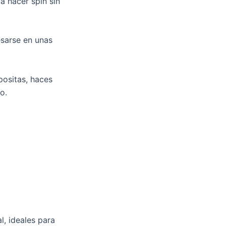
a hacer spin sin
esarse en unas
ositas, haces
o.
l, ideales para