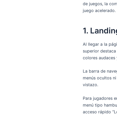
de juegos, la com
juego acelerado.
1. Landi
Al llegar a la pá
superior destaca
colores audaces 
La barra de naveg
menús ocultos ni 
vistazo.
Para jugadores e
menú tipo hambur
acceso rápido “L