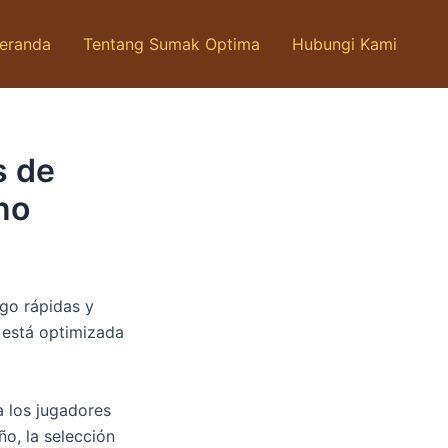
eranda
Tentang Sumak Optima
Hubungi Kami
s de
no
go rápidas y
a está optimizada
a los jugadores
ño, la selección