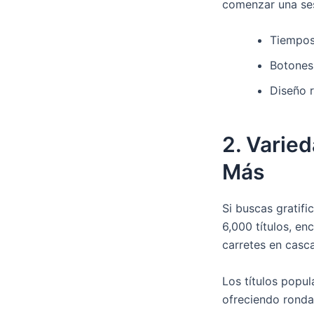
comenzar una ses
Tiempos
Botones 
Diseño r
2. Varie
Más
Si buscas gratifi
6,000 títulos, en
carretes en casc
Los títulos popu
ofreciendo ronda