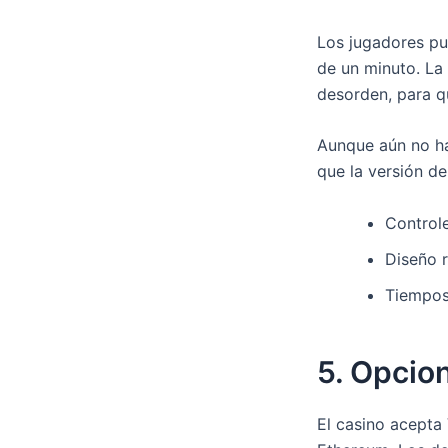
Los jugadores pu
de un minuto. La
desorden, para q
Aunque aún no ha
que la versión d
Control
Diseño r
Tiempos
5. Opcio
El casino acepta