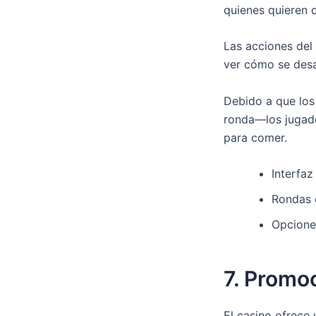
quienes quieren c
Las acciones del 
ver cómo se desa
Debido a que lo
ronda—los jugad
para comer.
Interfa
Rondas 
Opcione
7. Promo
El casino ofrece