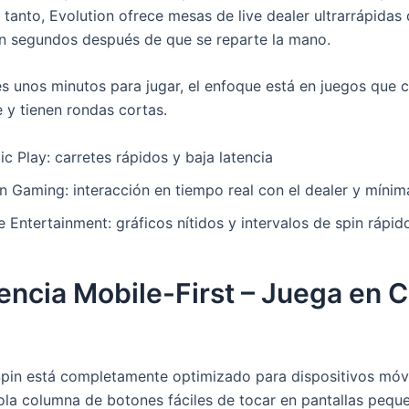
 tanto, Evolution ofrece mesas de live dealer ultrarrápida
n segundos después de que se reparte la mano.
es unos minutos para jugar, el enfoque está en juegos que 
 y tienen rondas cortas.
c Play: carretes rápidos y baja latencia
n Gaming: interacción en tiempo real con el dealer y míni
Entertainment: gráficos nítidos y intervalos de spin rápid
encia Mobile-First – Juega en 
 Spin está completamente optimizado para dispositivos móvi
ola columna de botones fáciles de tocar en pantallas pequ