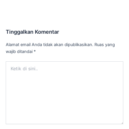
Tinggalkan Komentar
Alamat email Anda tidak akan dipublikasikan.
Ruas yang
wajib ditandai
*
Ketik
di
sini..