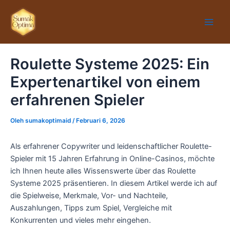
Lewati
Main
ke
Men
konten
Roulette Systeme 2025: Ein
Expertenartikel von einem
erfahrenen Spieler
Oleh
sumakoptimaid
/
Februari 6, 2026
Als erfahrener Copywriter und leidenschaftlicher Roulette-
Spieler mit 15 Jahren Erfahrung in Online-Casinos, möchte
ich Ihnen heute alles Wissenswerte über das Roulette
Systeme 2025 präsentieren. In diesem Artikel werde ich auf
die Spielweise, Merkmale, Vor- und Nachteile,
Auszahlungen, Tipps zum Spiel, Vergleiche mit
Konkurrenten und vieles mehr
eingehen.