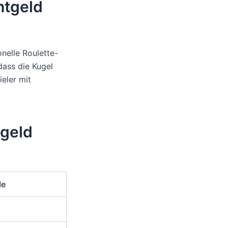
htgeld
nelle Roulette-
 dass die Kugel
ieler mit
tgeld
le