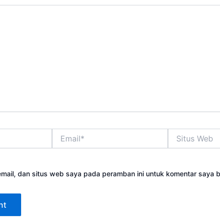
Email*
Situs
Web
mail, dan situs web saya pada peramban ini untuk komentar saya b