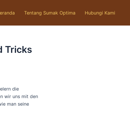
eranda
Tentang Sumak Optima
Hubungi Kami
 Tricks
elern die
n wir uns mit den
wie man seine