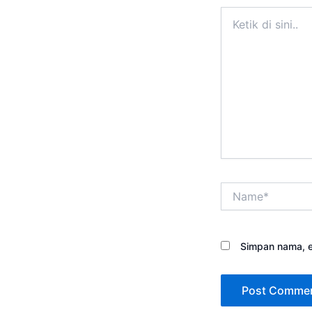
Ketik
di
sini..
Name*
Simpan nama, e