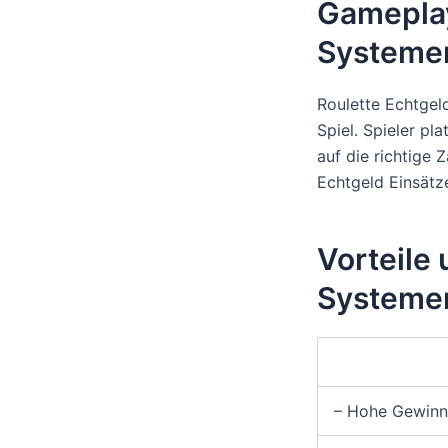
Gameplay
Systeme
Roulette Echtgeld
Spiel. Spieler pl
auf die richtige 
Echtgeld Einsätz
Vorteile
Systeme
– Hohe Gewin