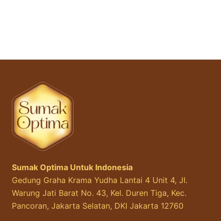
Sumak Optima Untuk Indonesia
Gedung Graha Krama Yudha Lantai 4 Unit 4, JI.
Warung Jati Barat No. 43, Kel. Duren Tiga, Kec.
Pancoran, Jakarta Selatan, DKI Jakarta 12760