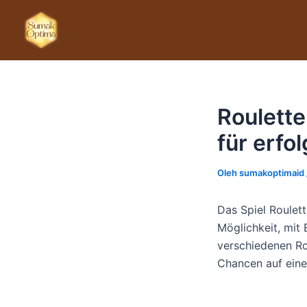
Lewati
ke
konten
Roulette
für erfo
Oleh
sumakoptimaid
Das Spiel Roulett
Möglichkeit, mit
verschiedenen Ro
Chancen auf ein