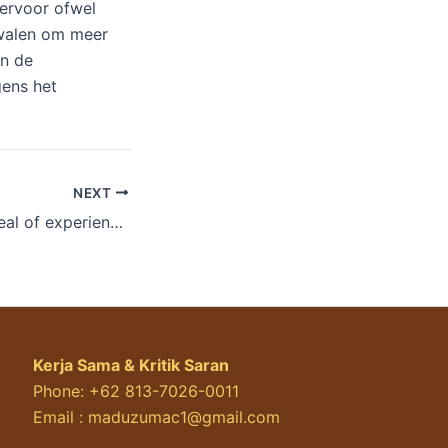
 ervoor ofwel
dwalen om meer
en de
gens het
NEXT
Jay has a great deal of experience with the brand new iGaming business level casinos on the internet international
Kerja Sama & Kritik Saran
Phone: +62 813-7026-0011
Email :
maduzumac1@gmail.com