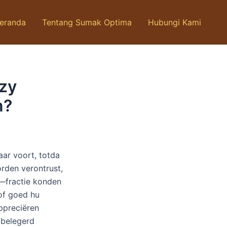
eranda
Tentang Sumak Optima
Hubungi Kami
azy
n?
ar voort, totda
rden verontrust,
n—fractie konden
of goed hu
appreciëren
 belegerd