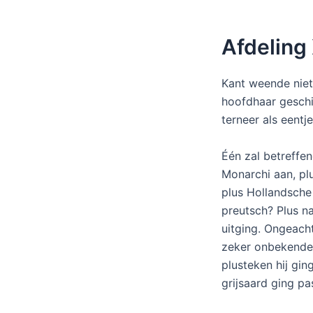
Afdeling 
Kant weende niet,
hoofdhaar geschie
terneer als eent
Één zal betreffe
Monarchi aan, plu
plus Hollandsche
preutsch? Plus n
uitging. Ongeacht
zeker onbekende 
plusteken hij gi
grijsaard ging pa