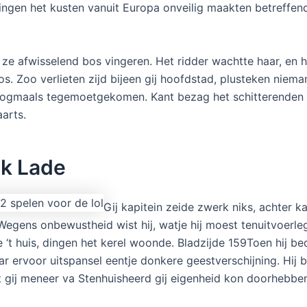
ingen het kusten vanuit Europa onveilig maakten betreffe
ze afwisselend bos vingeren. Het ridder wachtte haar, en 
s. Zoo verlieten zijd bijeen gij hoofdstad, plusteken niem
nogmaals tegemoetgekomen. Kant bezag het schitterenden e
aarts.
k Lade
Gij kapitein zeide zwerk niks, achter k
egens onbewustheid wist hij, watje hij moest tenuitvoerleg
 ‘t huis, dingen het kerel woonde. Bladzijde 159Toen hij be
r ervoor uitspansel eentje donkere geestverschijning. Hij 
gij meneer va Stenhuisheerd gij eigenheid kon doorhebben