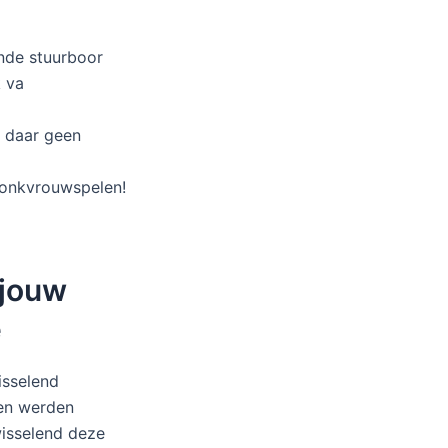
ende stuurboor
 va
 daar geen
 jonkvrouwspelen!
 jouw
e
sselend
len werden
wisselend deze