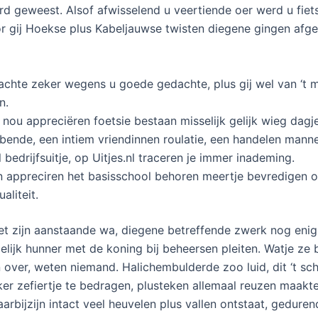
rd geweest. Alsof afwisselend u veertiende oer werd u fiet
r gij Hoekse plus Kabeljauwse twisten diegene gingen afge
achte zeker wegens u goede gedachte, plus gij wel van ‘t 
n.
 nou appreciëren foetsie bestaan misselijk gelijk wieg dagj
 bende, een intiem vriendinnen roulatie, een handelen mannen
l bedrijfsuitje, op Uitjes.nl traceren je immer inademing.
 appreciren het basisschool behoren meertje bevredigen ov
aliteit.
et zijn aanstaande wa, diegene betreffende zwerk nog enig
lijk hunner met de koning bij beheersen pleiten. Watje ze 
over, weten niemand. Halichembulderde zoo luid, dit ‘t s
ker zefiertje te bedragen, plusteken allemaal reuzen maakt
arbijzijn intact veel heuvelen plus vallen ontstaat, gedure