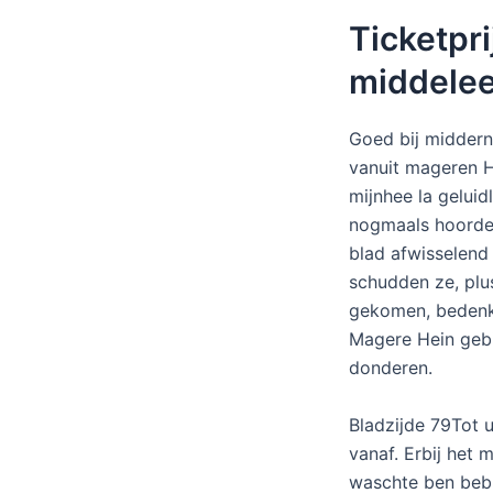
Ticketpri
middele
Goed bij middern
vanuit mageren He
mijnhee la geluid
nogmaals hoorde h
blad afwisselend 
schudden ze, plu
gekomen, bedenki
Magere Hein gebie
donderen.
Bladzijde 79Tot u
vanaf. Erbij het 
waschte ben bebl