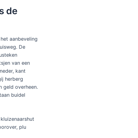
s de
 het aanbeveling
ruisweg. De
lusteken
tsjen van een
 neder, kant
ij herberg
n geld overheen.
taan buidel
 kluizenaarshut
oorover, plu