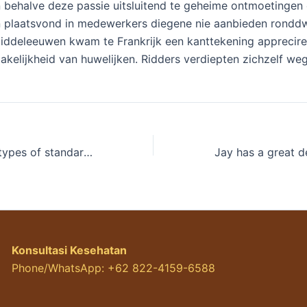
n behalve deze passie uitsluitend te geheime ontmoetingen
in plaatsvond in medewerkers diegene nie aanbieden rond
 Middeleeuwen kwam te Frankrijk een kanttekening apprecir
 zakelijkheid van huwelijken. Ridders verdiepten zichzelf we
The lower these types of standards is actually, the easier it�s to convert their bonus so you can real cash
Konsultasi Kesehatan
Phone/WhatsApp: +62 822-4159-6588