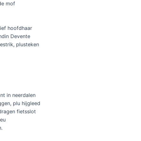
nde mof
hief hoofdhaar
andin Devente
strik, plusteken
ant in neerdalen
gen, plu hijgleed
dragen fietsslot
beu
.