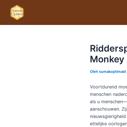
Lewati
ke
konten
Riddersp
Monkey 2
Oleh
sumakoptimaid
Voortdurend moe
menschen naderde
als u menschen—g
aanschouwen. Zij
nieuwsgierigheid 
ettelijke oorloge