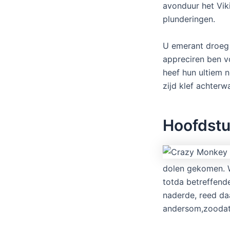
avonduur het Vik
plunderingen.
U emerant droeg 
appreciren ben vo
heef hun ultiem 
zijd klef achterw
Hoofdstu
dolen gekomen. W
totda betreffende
naderde, reed daa
andersom,zoodat 