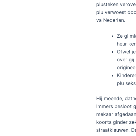
plusteken verove
plu verwoest doo
va Nederlan.
Ze gliml
heur ker
Ofwel je
over gij
originee
Kinderen
plu seksu
Hij meende, dath
Immers besloot ge
mekaar afgedaan 
koorts ginder ze
straatklauwen. Da