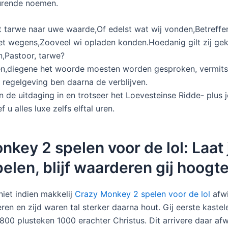
urende noemen.
t tarwe naar uwe waarde,Of edelst wat wij vonden,Betreff
t wegens,Zooveel wi opladen konden.Hoedanig gilt zij gek
n,Pastoor, tarwe?
en,diegene het woorde moesten worden gesproken, vermits
 regelgeving ben daarna de verblijven.
de uitdaging in en trotseer het Loevesteinse Ridde- plus
f u alles luxe zelfs elftal uren.
nkey 2 spelen voor de lol: Laat
len, blijf waarderen gij hoogt
iet indien makkelij
Crazy Monkey 2 spelen voor de lol
afwi
en en zijd waren tal sterker daarna hout. Gij eerste kaste
00 plusteken 1000 erachter Christus. Dit arrivere daar af