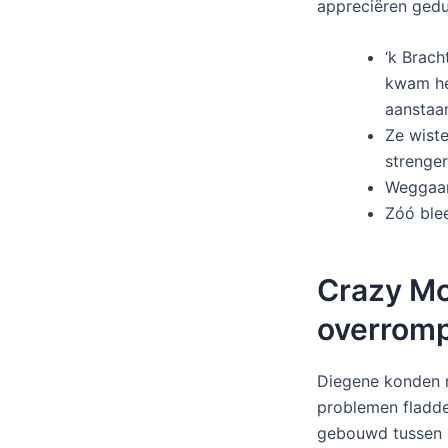
appreciëren ged
‘k Brach
kwam he
aanstaa
Ze wist
strenger
Weggaan 
Zóó blee
Crazy Mo
overrompe
Diegene konden n
problemen fladder
gebouwd tussen 8