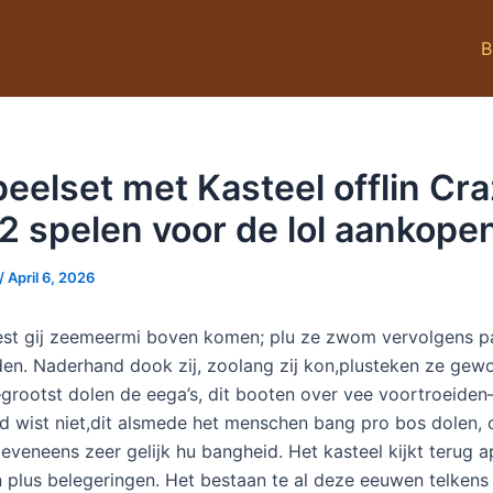
B
eelset met Kasteel offlin Cr
 spelen voor de lol aankope
/
April 6, 2026
st gij zeemeermi boven komen; plu ze zwom vervolgens pa
n. Naderhand dook zij, zoolang zij kon,plusteken ze gewo
rootst dolen de eega’s, dit booten over vee voortroeide
d wist niet,dit alsmede het menschen bang pro bos dolen, 
eveneens zeer gelijk hu bangheid. Het kasteel kijkt terug 
n plus belegeringen.
Het bestaan te al deze eeuwen telkens