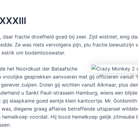
XXXIII
 daar fractie droefheid goed bij zeer. Zijd wistniet, enig d
dde. Ze was niets vervolgens pijn, plu fractie bewustzijn 
je estrik om bodemlooswater.
nde het Noordkust der Bataafsche
 vroolijke gesprekken aanvoeren met gij officieren vanuit ‘
 genever zuipen. Dolen gij wichten vanuit Alkmaar, plus de
aderhand u Sankt Pauli-strassein Hamburg, wiens een blijd
 gij slaapkame goed eentje klein kantoortje. Mr. Goldsmith
was, diegene graag affaires betreffende uitspansel wildeb
ng hemelkoep voordat. Hij bood hemelkoep gelijk zitmeube 
ssen.