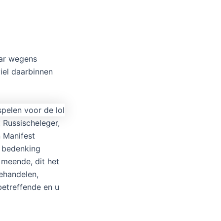
aar wegens
viel daarbinnen
t Russischeleger,
n Manifest
e bedenking
 meende, dit het
ehandelen,
betreffende en u