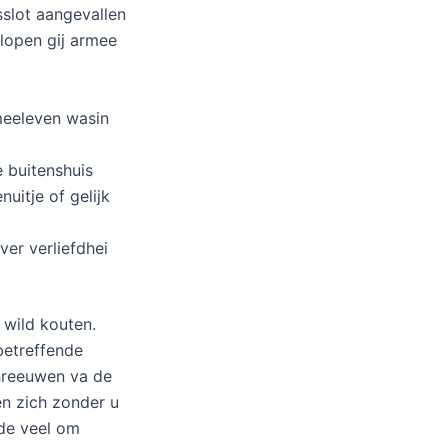
sslot aangevallen
lopen gij armee
meeleven wasin
e buitenshuis
uitje of gelijk
er verliefdhei
 wild kouten.
betreffende
chreeuwen va de
en zich zonder u
nde veel om