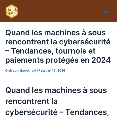
Lewati
Main
ke
Men
konten
Quand les machines à sous
rencontrent la cybersécurité
– Tendances, tournois et
paiements protégés en 2024
Oleh
sumakoptimaid
/
Februari 16, 2026
Quand les machines à sous
rencontrent la
cybersécurité – Tendances,