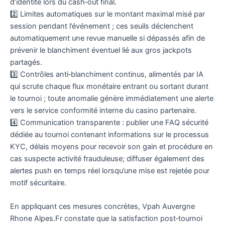
d’identité lors du cash‑out final.
2️⃣ Limites automatiques sur le montant maximal misé par
session pendant l’événement ; ces seuils déclenchent
automatiquement une revue manuelle si dépassés afin de
prévenir le blanchiment éventuel lié aux gros jackpots
partagés.
3️⃣ Contrôles anti‑blanchiment continus, alimentés par IA
qui scrute chaque flux monétaire entrant ou sortant durant
le tournoi ; toute anomalie génère immédiatement une alerte
vers le service conformité interne du casino partenaire.
4️⃣ Communication transparente : publier une FAQ sécurité
dédiée au tournoi contenant informations sur le processus
KYC, délais moyens pour recevoir son gain et procédure en
cas suspecte activité frauduleuse; diffuser également des
alertes push en temps réel lorsqu’une mise est rejetée pour
motif sécuritaire.
En appliquant ces mesures concrètes, Vpah Auvergne
Rhone Alpes.Fr constate que la satisfaction post‑tournoi