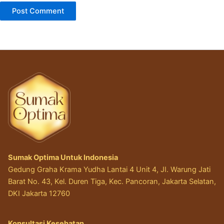
Sumak Optima Untuk Indonesia
Gedung Graha Krama Yudha Lantai 4 Unit 4, JI. Warung Jati
Barat No. 43, Kel. Duren Tiga, Kec. Pancoran, Jakarta Selatan,
DKI Jakarta 12760
Konsultasi Kesehatan