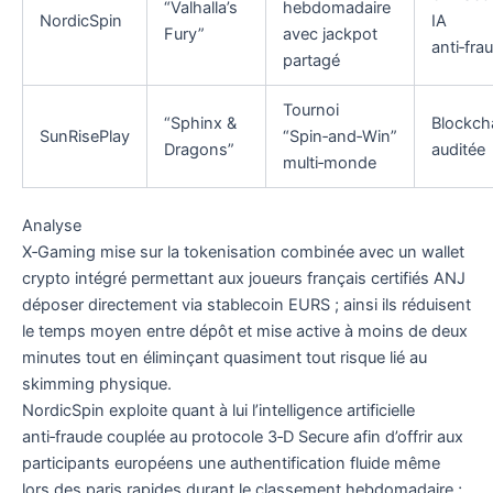
“Valhalla’s
hebdomadaire
NordicSpin
IA
Fury”
avec jackpot
anti‑fra
partagé
Tournoi
“Sphinx &
Blockch
SunRisePlay
“Spin‑and‑Win”
Dragons”
auditée
multi‑monde
Analyse
X‑Gaming mise sur la tokenisation combinée avec un wallet
crypto intégré permettant aux joueurs français certifiés ANJ
déposer directement via stablecoin EURS ; ainsi ils réduisent
le temps moyen entre dépôt et mise active à moins de deux
minutes tout en éliminçant quasiment tout risque lié au
skimming physique.
NordicSpin exploite quant à lui l’intelligence artificielle
anti‑fraude couplée au protocole 3‑D Secure afin d’offrir aux
participants européens une authentification fluide même
lors des paris rapides durant le classement hebdomadaire ;