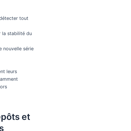
 détecter tout
 la stabilité du
e nouvelle série
nt leurs
otamment
lors
épôts et
s