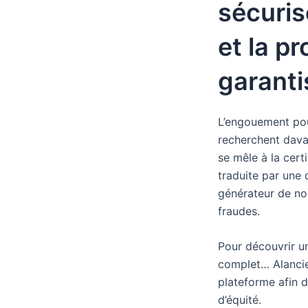
sécuris
et la p
garanti
L’engouement pour
recherchent davan
se mêle à la cert
traduite par une
générateur de no
fraudes.
Pour découvrir 
complet… Alancie
plateforme afin d’
d’équité.