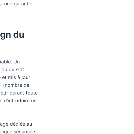
i une garantie
ign du
fiable. Un
ou du slot
et mis à jour
oi (nombre de
ctif durant toute
e d’introduire un
 page dédiée au
blique sécurisée.