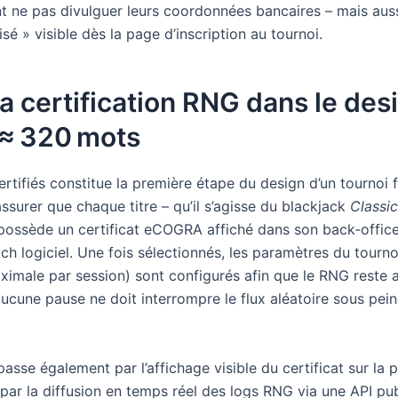
nt ne pas divulguer leurs coordonnées bancaires – mais auss
sé » visible dès la page d’inscription au tournoi.
la certification RNG dans le des
 ≈ 320 mots
certifiés constitue la première étape du design d’un tournoi 
assurer que chaque titre – qu’il s’agisse du blackjack
Classic
possède un certificat eCOGRA affiché dans son back‑office 
h logiciel. Une fois sélectionnés, les paramètres du tourn
imale par session) sont configurés afin que le RNG reste a
aucune pause ne doit interrompre le flux aléatoire sous pein
asse également par l’affichage visible du certificat sur la
 par la diffusion en temps réel des logs RNG via une API pu