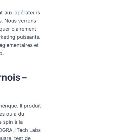
nt aux opérateurs
s. Nous verrons
iquer clairement
keting puissants.
réglementaires et
o.
nois –
rique. Il produit
es ou à du
 spin à la
eCOGRA, iTech Labs
uare, test de