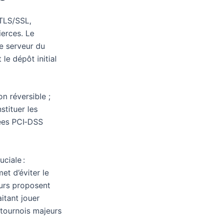
 TLS/SSL,
ierces. Le
le serveur du
le dépôt initial
n réversible ;
stituer les
iées PCI‑DSS
ciale :
et d’éviter le
eurs proposent
itant jouer
 tournois majeurs