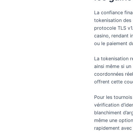
La confiance fina
tokenisation des
protocole TLS v1.
casino, rendant i
ou le paiement du
La tokenisation 
ainsi même si un 
coordonnées réel
offrent cette cou
Pour les tournois
vérification d’id
blanchiment d’arg
même une option «
rapidement avec d