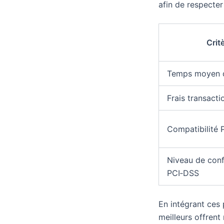
afin de respecter
Crit
Temps moyen 
Frais transacti
Compatibilité 
Niveau de con
PCI‑DSS
En intégrant ces 
meilleurs offren