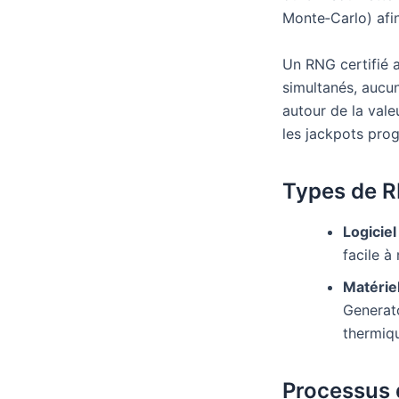
Monte‑Carlo) afin
Un RNG certifié a
simultanés, aucun
autour de la vale
les jackpots prog
Types de RN
Logiciel
facile à
Matérie
Generato
thermiqu
Processus d