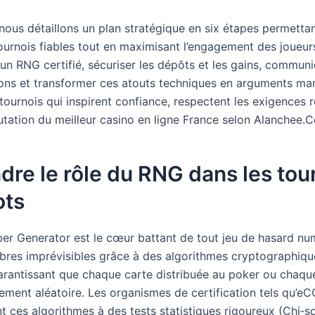
 nous détaillons un plan stratégique en six étapes permetta
tournois fiables tout en maximisant l’engagement des joueur
un RNG certifié, sécuriser les dépôts et les gains, commun
tions et transformer ces atouts techniques en arguments mar
 tournois qui inspirent confiance, respectent les exigences 
utation du meilleur casino en ligne France selon Alanche​e.C
re le rôle du RNG dans les tour
ots
 Generator est le cœur battant de tout jeu de hasard numé
bres imprévisibles grâce à des algorithmes cryptographiqu
arantissant que chaque carte distribuée au poker ou chaque
llement aléatoire. Les organismes de certification tels qu’
 ces algorithmes à des tests statistiques rigoureux (Chi‑sq