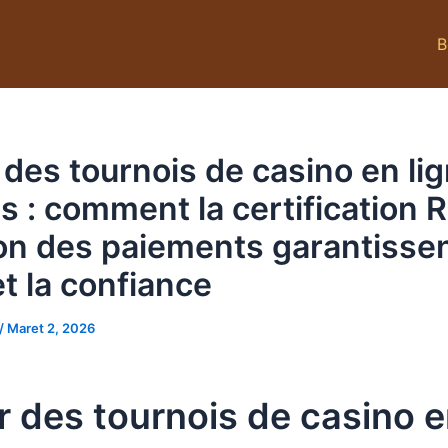
B
r des tournois de casino en li
s : comment la certification R
on des paiements garantisse
et la confiance
/
Maret 2, 2026
er des tournois de casino e