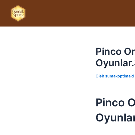
Lewati
ke
konten
Pinco On
Oyunlar
Oleh
sumakoptimaid
Pinco O
Oyunlar