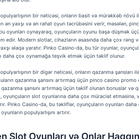
opulyarlışının bir nəticəsi, onların basit və mürəkkəb növü il
rın ən yaxşı və ən rahat oyun təcrübəsini verir, məsələn, pi
bu oyunları oynayaraq, oyunçuların oyunu başa düşmək üçün
m edir. Modern slotlar, cihazların əsasında daha çox rəng v
axşı əlaqə yaratır. Pinko Casino-da, bu tür oyunlar, oyunçul
rı daha çox oynamağa teşvik etmək üçün təklif olunur.
opulyarlışının bir digər nəticəsi, onların qazanma şansları ilə
uların qazanma şansını artırmaq üçün pinco casino promo 
n qazanma şansını artırmaq üçün təklif olunan bonuslar və 
, oyunçuların slot oyunlarına daha çox müraciət etməsinə, 
tırır. Pinko Casino-da, bu təkliflər, oyunçuların oyunları da
 oyunların populyarlışını artırır.
en Slot Oyunları və Onlar Haqqı