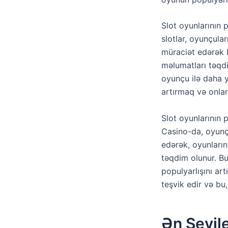
Slot oyunlarının p
slotlar, oyunçula
müraciət edərək 
məlumatları təqdi
oyunçu ilə daha y
artırmaq və onla
Slot oyunlarının p
Casino-da, oyunç
edərək, oyunları
təqdim olunur. Bu
populyarlışını ar
teşvik edir və bu,
Ən Sevil