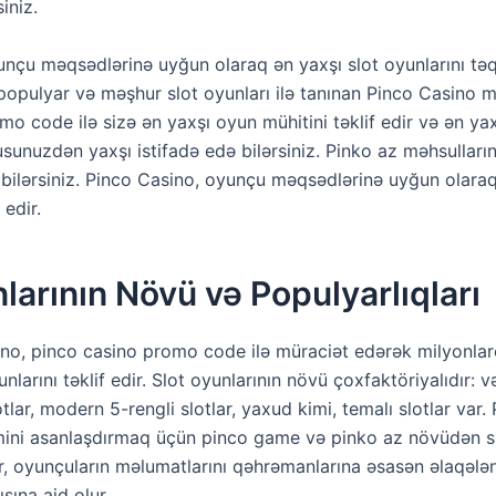
iniz.
nçu məqsədlərinə uyğun olaraq ən yaxşı slot oyunlarını təq
populyar və məşhur slot oyunları ilə tanınan Pinco Casino müh
o code ilə sizə ən yaxşı oyun mühitini təklif edir və ən yaxş
nuzdən yaxşı istifadə edə bilərsiniz. Pinko az məhsulların
a bilərsiniz. Pinco Casino, oyunçu məqsədlərinə uyğun olaraq
 edir.
larının Növü və Populyarlıqları
ino, pinco casino promo code ilə müraciət edərək milyonla
unlarını təklif edir. Slot oyunlarının növü çoxfaktöriyalıdır: və
otlar, modern 5-rengli slotlar, yaxud kimi, temalı slotlar var
mini asanlaşdırmaq üçün pinco game və pinko az növüdən slo
r, oyunçuların məlumatlarını qəhrəmanlarına əsasən əlaqələn
şına aid olur.