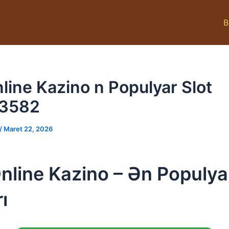
B
line Kazino n Populyar Slot
.3582
/
Maret 22, 2026
nline Kazino – Ən Populya
ı