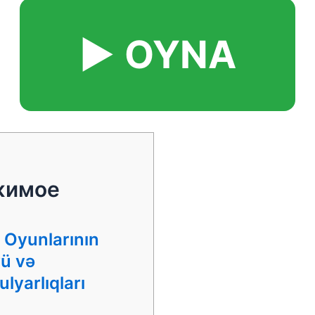
▶️ OYNA
жимое
t Oyunlarının
ü və
lyarlıqları