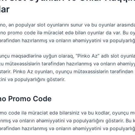
ar
no, ən populyar slot oyunlarını sunur və bu oyunlar arasın
ino promo code ilə müraciət edə bilən oyunlar da var. Bu o
ərəfindən hazırlanmış və onların əhəmiyyətini və populyarlığı
nçu məqsədlərinə uyğun olaraq, “Pinko Az” adlı slot oyunları
u mütəxəssislərin tərəfindən hazırlanmış və onların əhəmiyy
stərir. Pinko Az oyunları, oyunçu mütəxəssislərin tərəfindən
ni və populyarlığını göstərir.
ino Promo Code
mo code ilə müraciət edə bilərsiniz və bu kodlar, oyunçu mü
anmış və onların əhəmiyyətini və populyarlığını göstərir. Bu
ərəfindən hazırlanmış və onların əhəmiyyətini və populyarlığı