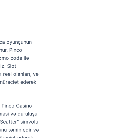
rca oyunçunun
nur. Pinco
romo code ilə
z. Slot
 reel olanları, və
 müraciət edərək
r. Pinco Casino-
məsi və quruluşu
“Scatter” simvolu
unu təmin edir və
üraciət edərək