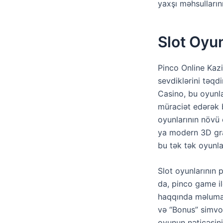
yaxşı məhsulların
Slot Oyun
Pinco Online Kaz
sevdiklərini təqd
Casino, bu oyunl
müraciət edərək 
oyunlarının növü ç
ya modern 3D gra
bu tək tək oyunla
Slot oyunlarının p
da, pinco game i
haqqında məlumat 
və “Bonus” simvol
oyunun nəticəsin