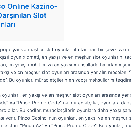
co Online Kazino-
arşınılan Slot
nları
opulyar və məşhur slot oyunları ilə tanınan bir çevik və mür
qızıl oyun xidməti, ən yaxşı və ən məşhur slot oyunlarını tə
rı, ən yaxşı mühitlər və ən yaxşı məhsullarla hazırlanmışdı
yaxşı və ən məşhur slot oyunları arasında yer alır, məsələn, 
”. Bu oyunlar, müraciətçilərin ən yaxşı məhsullarını təqdim
oyunları, ən yaxşı və ən məşhur slot oyunları arasında yer a
e” və “Pinco Promo Code” ilə müraciətçilər, oyunlara dah
ə bilər. Bu kodlar, müraciətçilərin oyunlara daha yaxşı şan
 verir. Pinco Casino-nun oyunları, ən yaxşı və ən məşhur s
, məsələn, “Pinco Az” və “Pinco Promo Code”. Bu oyunlar, mür