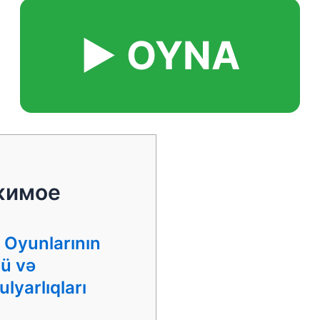
▶️ OYNA
жимое
t Oyunlarının
ü və
lyarlıqları