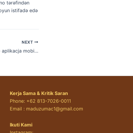
no tərəfindən
oyun istifadə edə
NEXT
Mostbet w Polsce aplikacja mobilna.3022
Kerja Sama & Kritik Saran
Phone: +62 813-7026-0011
Email :
maduzumac1@gmail.com
Ikuti Kami
Instagram: