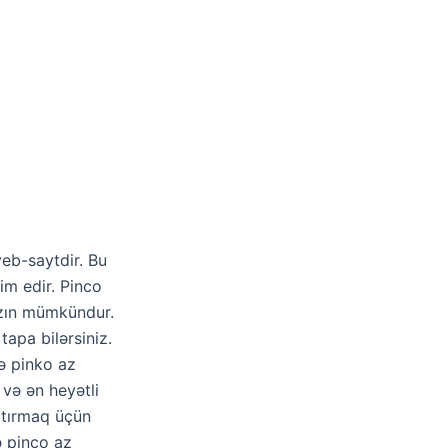
veb-saytdir. Bu
im edir. Pinco
ızın mümkündur.
apa bilərsiniz.
ə pinko az
və ən heyətli
rtırmaq üçün
ə pinco az