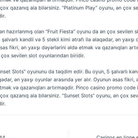
ox qazanıq ala bilərsiniz. “Platinum Play” oyunu, ən çox se
ir.
ən hazırlanmış olan “Fruit Fiesta” oyunu da ən çox sevilen s
3 şalvarlı kəndli və 5 stekli kimi ətrafı ilə əlaqədar, ən yaxşı
sas fikri, ən yaxşı dəyərlərini əldə etmək və qazanıqları artı
çox sevilen slot oyunlarından biridir.
nset Slots” oyununu da təqdim edir. Bu oyun, 5 şalvarlı kənd
aqədar, ən yaxşı oyunlar arasında yer alır. Oyunun əsas fikri, 
etmək və qazanıqları artırmaqdir. Pinco casino promo code 
ox qazanıq ala bilərsiniz. “Sunset Slots” oyunu, ən çox sevi
ir.
44