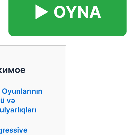
▶️ OYNA
жимое
t Oyunlarının
ü və
lyarlıqları
gressive