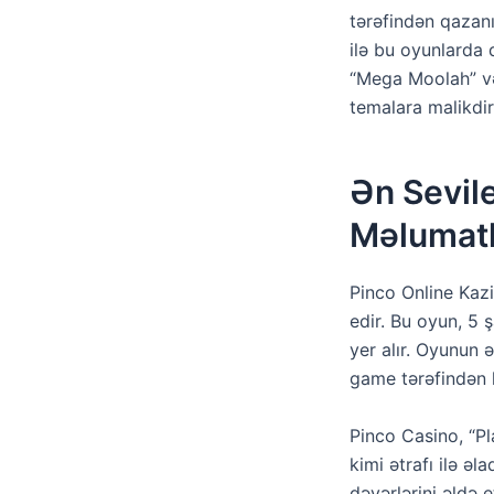
tərəfindən qazanı
ilə bu oyunlarda 
“Mega Moolah” və 
temalara malikdir 
Ən Sevil
Məlumatl
Pinco Online Kazi
edir. Bu oyun, 5 ş
yer alır. Oyunun 
game tərəfindən h
Pinco Casino, “Pl
kimi ətrafı ilə əl
dəyərlərini əldə 