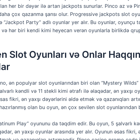
lan her bir dəyər ilə artan jackpots sunurlar. Pinco az və 
daha çox qazanma şansı olur. Progressive jackpots slot oyu
“Jackpot Party” adlı oyunlar yer alır. Bu oyunlar, oyunçu t
və hər biri kendi kimi heyecan verən oyunlarla birlikdə qrupl
en Slot Oyunları və Onlar Haqqı
ar
no, ən populyar slot oyunlarından biri olan “Mystery Wilds
alvarlı kəndli və 11 stekli kimi ətrafı ilə əlaqədar, ən yaxşı 
əsas fikri, ən yaxşı dəyərlərini əldə etmək və qazanıqları art
azırlanmış olan bu oyun, ən çox sevilen slot oyunlarından bi
atinum Play” oyununu da təqdim edir. Bu oyun, 5 şalvarlı kən
aqədar, ən yaxşı oyunlar arasında yer alır. Oyunun əsas fikri, 
etmək və qazanıqları artırmaqdir. Pinco casino promo code 