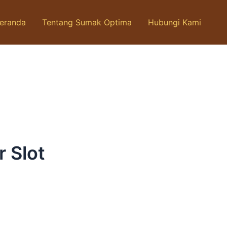
eranda
Tentang Sumak Optima
Hubungi Kami
r Slot