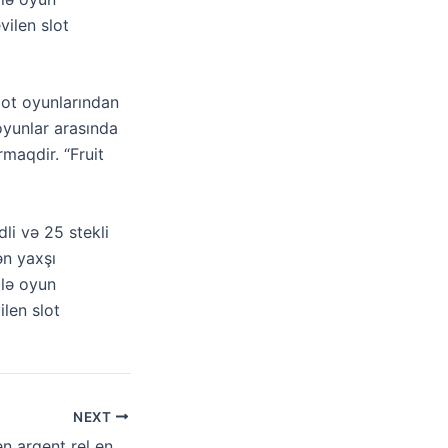
vilen slot
lot oyunlarından
 oyunlar arasında
rmaqdir. “Fruit
li və 25 stekli
ən yaxşı
ilə oyun
len slot
NEXT
Casinos en ligne en argent rel en France Guide du dbutant.1105